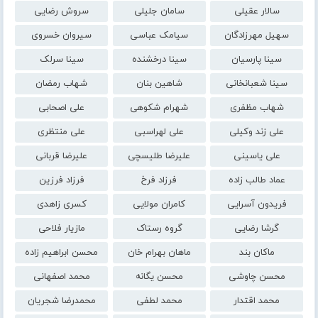
سالار عقیلی
سامان جلیلی
سروش رضایی
سهیل مهرزادگان
سیامک عباسی
سیروان خسروی
سینا پارسیان
سینا درخشنده
سینا سرلک
سینا شعبانخانی
شاهین بنان
شهاب رمضان
شهاب مظفری
شهرام شکوهی
علی اصحابی
علی زند وکیلی
علی لهراسبی
علی منتظری
علی یاسینی
علیرضا طلیسچی
علیرضا قربانی
عماد طالب زاده
فرزاد فرخ
فرزاد فرزین
فریدون آسرایی
کامران مولایی
کسری زاهدی
گرشا رضایی
گروه رستاک
مازیار فلاحی
ماکان بند
ماهان بهرام خان
محسن ابراهیم زاده
محسن چاوشی
محسن یگانه
محمد اصفهانی
محمد اقتدار
محمد لطفی
محمدرضا شجریان