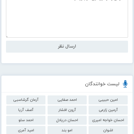
لیست خوانندگان
امین حبیبی
احمد صفایی
آرمان گرشاسبی
آرمین زارعی
آرون افشار
آصف آریا
احسان خواجه امیری
احسان دریادل
احمد سلو
اشوان
امو بند
امید آمری