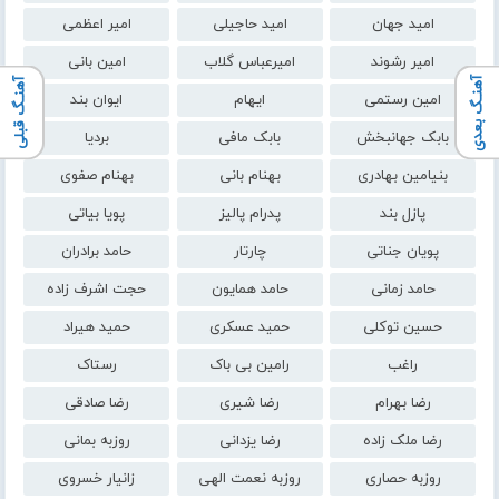
امید جهان
امید حاجیلی
امیر اعظمی
امیر رشوند
امیرعباس گلاب
امین بانی
آهنـگ بعدی
آهنـگ قبلی
امین رستمی
ایهام
ایوان بند
بابک جهانبخش
بابک مافی
بردیا
بنیامین بهادری
بهنام بانی
بهنام صفوی
پازل بند
پدرام پالیز
پویا بیاتی
پویان جناتی
چارتار
حامد برادران
حامد زمانی
حامد همایون
حجت اشرف زاده
حسین توکلی
حمید عسکری
حمید هیراد
راغب
رامین بی باک
رستاک
رضا بهرام
رضا شیری
رضا صادقی
رضا ملک زاده
رضا یزدانی
روزبه بمانی
روزبه حصاری
روزبه نعمت الهی
زانیار خسروی