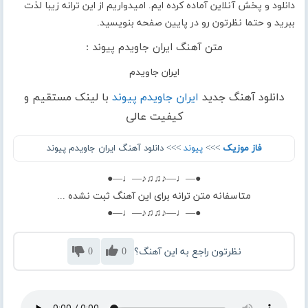
دانلود و پخش آنلاین آماده کرده ایم. امیدواریم از این ترانه زیبا لذت
ببرید و حتما نظرتون رو در پایین صفحه بنویسید.
متن آهنگ ایران جاویدم پیوند :
ایران جاویدم
دانلود آهنگ جدید
ایران جاویدم پیوند
با لینک مستقیم و
کیفیت عالی
فاز موزیک
>>>
پیوند
>>> دانلود آهنگ ایران جاویدم پیوند
●—♩—♪♫♫♪—♩—●
متاسفانه متن ترانه برای این آهنگ ثبت نشده ...
●—♩—♪♫♫♪—♩—●
نظرتون راجع به این آهنگ؟
0
0