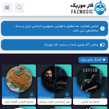
تمامی فعالیت ها مطابق با قوانین جمهوری اسلامی ایران و ستاد
ساماندهی می باشد
پخش آثار هنری شما در سایت فاز موزیک
آهنگ های ویژه
اشوان تو کجایی
علی زندوکیلی خواب پریشان
علیرضا قربانی گلوبند ایران