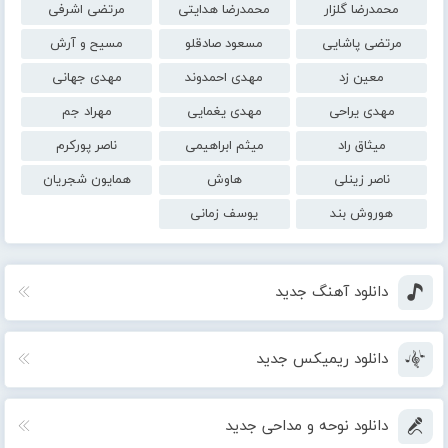
محمدرضا گلزار
محمدرضا هدایتی
مرتضی اشرفی
مرتضی پاشایی
مسعود صادقلو
مسیح و آرش
معین زد
مهدی احمدوند
مهدی جهانی
مهدی یراحی
مهدی یغمایی
مهراد جم
میثاق راد
میثم ابراهیمی
ناصر پورکرم
ناصر زینلی
هاوش
همایون شجریان
هوروش بند
یوسف زمانی
دانلود آهنگ جدید
دانلود ریمیکس جدید
دانلود نوحه و مداحی جدید