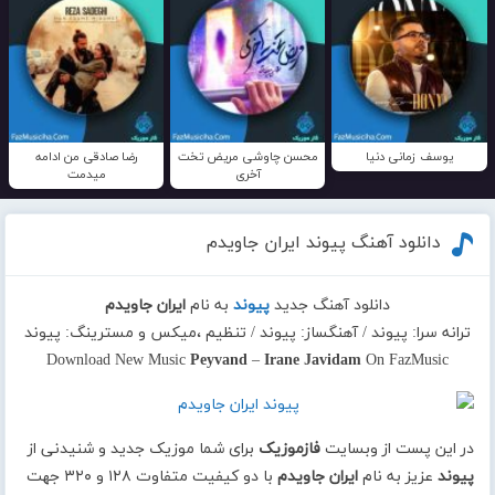
یوسف زمانی دنیا
محسن چاوشی مریض تخت
رضا صادقی من ادامه
آخری
میدمت
دانلود آهنگ پیوند ایران جاویدم
دانلود آهنگ جدید
پیوند
به نام
ایران جاویدم
ترانه سرا: پیوند / آهنگساز: پیوند / تنظیم ،میکس و مسترینگ: پیوند
Download New Music
Peyvand
–
Irane Javidam
On FazMusic
در این پست از وبسایت
فازموزیک
برای شما موزیک جدید و شنیدنی از
پیوند
عزیز به نام
ایران جاویدم
با دو کیفیت متفاوت ۱۲۸ و ۳۲۰ جهت