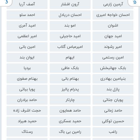
آرمین زارعی
آرون افشار
آصف آریا
احسان خواجه امیری
احسان دریادل
احمد سلو
اشوان
امو بند
امید آمری
امید جهان
امید حاجیلی
امیر اعظمی
امیر رشوند
امیرعباس گلاب
امین بانی
امین رستمی
ایهام
ایوان بند
بابک جهانبخش
بابک مافی
بردیا
بنیامین بهادری
بهنام بانی
بهنام صفوی
پازل بند
پدرام پالیز
پویا بیاتی
پویان جناتی
چارتار
حامد برادران
حامد زمانی
حامد همایون
حجت اشرف زاده
حسین توکلی
حمید عسکری
حمید هیراد
راغب
رامین بی باک
رستاک