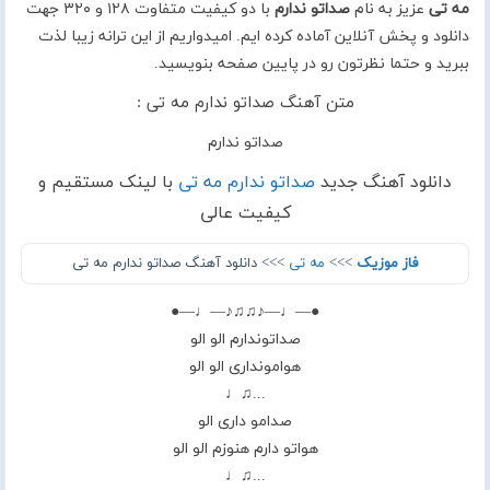
مه تی
عزیز به نام
صداتو ندارم
با دو کیفیت متفاوت ۱۲۸ و ۳۲۰ جهت
دانلود و پخش آنلاین آماده کرده ایم. امیدواریم از این ترانه زیبا لذت
ببرید و حتما نظرتون رو در پایین صفحه بنویسید.
متن آهنگ صداتو ندارم مه تی :
صداتو ندارم
دانلود آهنگ جدید
صداتو ندارم مه تی
با لینک مستقیم و
کیفیت عالی
فاز موزیک
>>>
مه تی
>>> دانلود آهنگ صداتو ندارم مه تی
●—♩—♪♫♫♪—♩—●
صداتو‌ندارم الو الو
هوامونداری الو الو
...♫♩
صدامو داری الو
هواتو دارم هنوزم الو الو
...♫♩