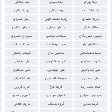
رضا بهرام
رضا شیری
رضا صادقی
رضا ملک زاده
رضا یزدانی
روزبه بمانی
روزبه حصاری
روزبه نعمت الهی
زانیار خسروی
سالار عقیلی
سامان جلیلی
سروش رضایی
سهیل مهرزادگان
سیامک عباسی
سیروان خسروی
سینا پارسیان
سینا درخشنده
سینا سرلک
سینا شعبانخانی
شاهین بنان
شهاب رمضان
شهاب مظفری
شهرام شکوهی
علی اصحابی
علی زند وکیلی
علی لهراسبی
علی منتظری
علی یاسینی
علیرضا طلیسچی
علیرضا قربانی
عماد طالب زاده
فرزاد فرخ
فرزاد فرزین
فریدون آسرایی
کامران مولایی
کسری زاهدی
گرشا رضایی
گروه رستاک
مازیار فلاحی