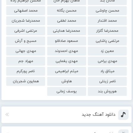
ماکان بند
ماهان بهرام خان
محسن ابراهیم زاده
محسن چاوشی
محسن یگانه
محمد اصفهانی
محمد اقتدار
محمد لطفی
محمدرضا شجریان
محمدرضا گلزار
محمدرضا هدایتی
مرتضی اشرفی
مرتضی پاشایی
مسعود صادقلو
مسیح و آرش
معین زد
مهدی احمدوند
مهدی جهانی
مهدی یراحی
مهدی یغمایی
مهراد جم
میثاق راد
میثم ابراهیمی
ناصر پورکرم
ناصر زینلی
هاوش
همایون شجریان
هوروش بند
یوسف زمانی
دانلود آهنگ جدید