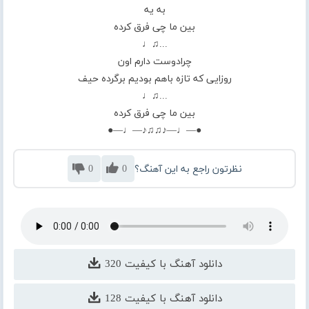
به یه
بین ما چی فرق کرده
...♫♩
چرادوست دارم اون
روزایی که تازه باهم بودیم برگرده حیف
...♫♩
بین ما چی فرق کرده
●—♩—♪♫♫♪—♩—●
نظرتون راجع به این آهنگ؟
0
0
دانلود آهنگ با کیفیت 320
دانلود آهنگ با کیفیت 128