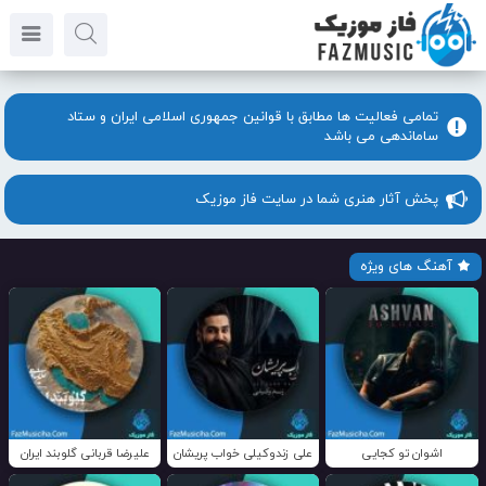
تمامی فعالیت ها مطابق با قوانین جمهوری اسلامی ایران و ستاد
ساماندهی می باشد
پخش آثار هنری شما در سایت فاز موزیک
آهنگ های ویژه
اشوان تو کجایی
علی زندوکیلی خواب پریشان
علیرضا قربانی گلوبند ایران