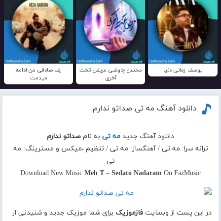
یوسف زمانی دنیا
محسن چاوشی مریض تخت
رضا صادقی من ادامه
آخری
میدمت
دانلود آهنگ مه تی صداتو ندارم
دانلود آهنگ جدید
مه تی
به نام
صداتو ندارم
ترانه سرا: مه تی / آهنگساز: مه تی / تنظیم ،میکس و مسترینگ: مه
تی
Download New Music
Meh T
–
Sedato Nadaram
On FazMusic
در این پست از وبسایت
فازموزیک
برای شما موزیک جدید و شنیدنی از