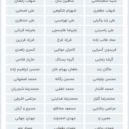
سینا شعبانخانی
شاهین بنان
شهاب رمضان
شهاب مظفری
شهرام شکوهی
علی اصحابی
علی زند وکیلی
علی لهراسبی
علی منتظری
علی یاسینی
علیرضا طلیسچی
علیرضا قربانی
عماد طالب زاده
فرزاد فرخ
فرزاد فرزین
فریدون آسرایی
کامران مولایی
کسری زاهدی
گرشا رضایی
گروه رستاک
مازیار فلاحی
ماکان بند
ماهان بهرام خان
محسن ابراهیم زاده
محسن چاوشی
محسن یگانه
محمد اصفهانی
محمد اقتدار
محمد لطفی
محمدرضا شجریان
محمدرضا گلزار
محمدرضا هدایتی
مرتضی اشرفی
مرتضی پاشایی
مسعود صادقلو
مسیح و آرش
معین زد
مهدی احمدوند
مهدی جهانی
مهدی یراحی
مهدی یغمایی
مهراد جم