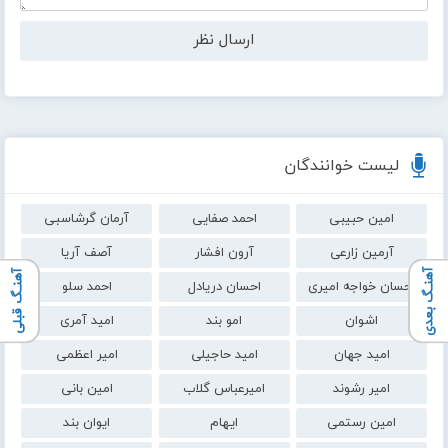
لیست خوانندگان
امین حبیبی
احمد صفایی
آرمان گرشاسبی
آرمین زارعی
آرون افشار
آصف آریا
آهنـگ بعدی
آهنـگ قبلی
احسان خواجه امیری
احسان دریادل
احمد سلو
اشوان
امو بند
امید آمری
امید جهان
امید حاجیلی
امیر اعظمی
امیر رشوند
امیرعباس گلاب
امین بانی
امین رستمی
ایهام
ایوان بند