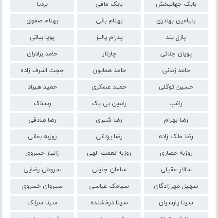
بابک جهانبخش
بابک مافی
بردیا
بنیامین بهادری
بهنام بانی
بهنام صفوی
پازل بند
پدرام پالیز
پویا بیاتی
پویان جناتی
چارتار
حامد برادران
حامد زمانی
حامد همایون
حجت اشرف زاده
حسین توکلی
حمید عسکری
حمید هیراد
راغب
رامین بی باک
رستاک
رضا بهرام
رضا شیری
رضا صادقی
رضا ملک زاده
رضا یزدانی
روزبه بمانی
روزبه حصاری
روزبه نعمت الهی
زانیار خسروی
سالار عقیلی
سامان جلیلی
سروش رضایی
سهیل مهرزادگان
سیامک عباسی
سیروان خسروی
سینا پارسیان
سینا درخشنده
سینا سرلک