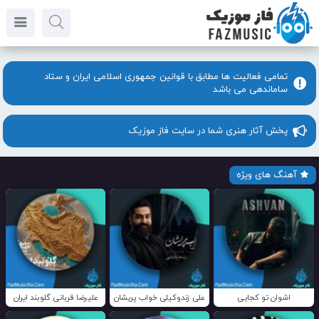
تمامی فعالیت ها مطابق با قوانین جمهوری اسلامی ایران و ستاد
ساماندهی می باشد
پخش آثار هنری شما در سایت فاز موزیک
آهنگ های ویژه
اشوان تو کجایی
علی زندوکیلی خواب پریشان
علیرضا قربانی گلوبند ایران