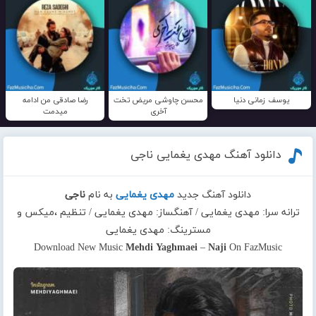
یوسف زمانی دنیا
محسن چاوشی مریض تخت
رضا صادقی من ادامه
آخری
میدمت
دانلود آهنگ مهدی یغمایی ناجی
دانلود آهنگ جدید
مهدی یغمایی
به نام
ناجی
ترانه سرا: مهدی یغمایی / آهنگساز: مهدی یغمایی / تنظیم ،میکس و
مسترینگ: مهدی یغمایی
Download New Music
Mehdi Yaghmaei
–
Naji
On FazMusic