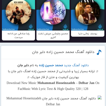
یوسف زمانی دنیا
محسن چاوشی مریض تخت
رضا صادقی من ادامه
آخری
میدمت
دانلود آهنگ محمد حسین زاده دلبر جان
دانلود آهنگ جدید
محمد حسین زاده
به نام
دلبر جان
♫ ترانه بسیار زیبا و شنیدنی از محمد حسین زاده اهنگ دلبر جان با
بهترین کیفیت و متن از فاز موزیک ♫
Download New Music
Mohammad Hosseinzadeh
–
Delbar Jan
On
FazMusic With Lyric Text & High Quality 320 | 128