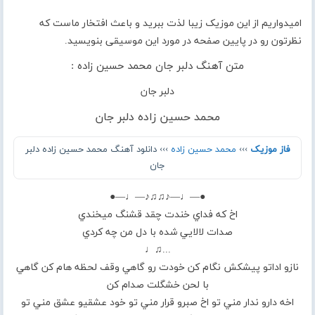
امیدواریم از این موزیک زیبا لذت ببرید و باعث افتخار ماست که
نظرتون رو در پایین صفحه در مورد این موسیقی بنویسید.
متن آهنگ دلبر جان محمد حسین زاده :
دلبر جان
محمد حسین زاده دلبر جان
فاز موزیک
›››
محمد حسین زاده
››› دانلود آهنگ محمد حسین زاده دلبر
جان
●—♩—♪♫♫♪—♩—●
اخ كه فداي خندت چقد قشنگ ميخندي
صدات لالايي شده با دل من چه كردي
...♫♩
نازو اداتو پيشكش نگام كن خودت رو گاهي وقف لحظه هام كن گاهي
با لحن خشگلت صدام كن
اخه دارو ندار مني تو اخ صبرو قرار مني تو خود عشقيو عشق مني تو