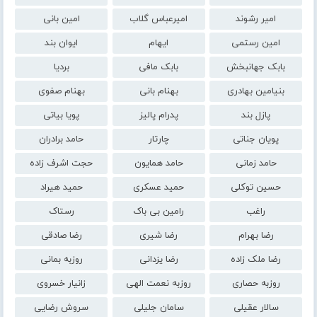
امیر رشوند
امیرعباس گلاب
امین بانی
امین رستمی
ایهام
ایوان بند
بابک جهانبخش
بابک مافی
بردیا
بنیامین بهادری
بهنام بانی
بهنام صفوی
پازل بند
پدرام پالیز
پویا بیاتی
پویان جناتی
چارتار
حامد برادران
حامد زمانی
حامد همایون
حجت اشرف زاده
حسین توکلی
حمید عسکری
حمید هیراد
راغب
رامین بی باک
رستاک
رضا بهرام
رضا شیری
رضا صادقی
رضا ملک زاده
رضا یزدانی
روزبه بمانی
روزبه حصاری
روزبه نعمت الهی
زانیار خسروی
سالار عقیلی
سامان جلیلی
سروش رضایی