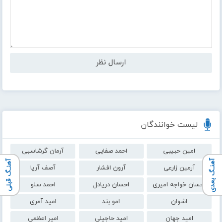
لیست خوانندگان
امین حبیبی
احمد صفایی
آرمان گرشاسبی
آهنـگ بعدی
آهنـگ قبلی
آرمین زارعی
آرون افشار
آصف آریا
احسان خواجه امیری
احسان دریادل
احمد سلو
اشوان
امو بند
امید آمری
امید جهان
امید حاجیلی
امیر اعظمی