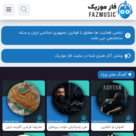
تمامی فعالیت ها مطابق با قوانین جمهوری اسلامی ایران و ستاد
ساماندهی می باشد
پخش آثار هنری شما در سایت فاز موزیک
آهنگ های ویژه
اشوان تو کجایی
علی زندوکیلی خواب پریشان
علیرضا قربانی گلوبند ایران