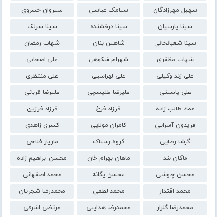
سهیل مهرزادگان
سیامک عباسی
سیروان خسروی
سینا پارسیان
سینا درخشنده
سینا سرلک
سینا شعبانخانی
شاهین بنان
شهاب رمضان
شهاب مظفری
شهرام شکوهی
علی اصحابی
علی زند وکیلی
علی لهراسبی
علی منتظری
علی یاسینی
علیرضا طلیسچی
علیرضا قربانی
عماد طالب زاده
فرزاد فرخ
فرزاد فرزین
فریدون آسرایی
کامران مولایی
کسری زاهدی
گرشا رضایی
گروه رستاک
مازیار فلاحی
ماکان بند
ماهان بهرام خان
محسن ابراهیم زاده
محسن چاوشی
محسن یگانه
محمد اصفهانی
محمد اقتدار
محمد لطفی
محمدرضا شجریان
محمدرضا گلزار
محمدرضا هدایتی
مرتضی اشرفی