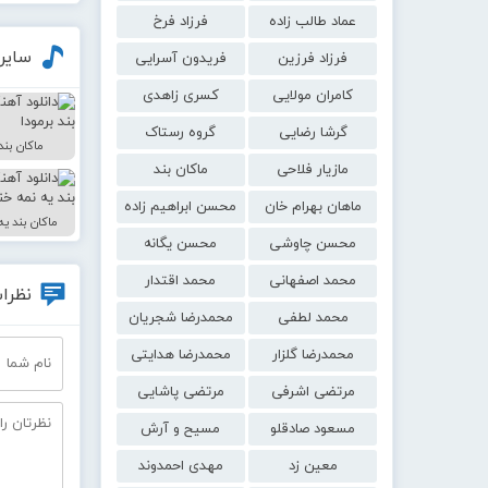
عماد طالب زاده
فرزاد فرخ
سایر
فرزاد فرزین
فریدون آسرایی
کامران مولایی
کسری زاهدی
گرشا رضایی
گروه رستاک
ماکان بند
مازیار فلاحی
ماکان بند
ماهان بهرام خان
محسن ابراهیم زاده
ماکان بند یه
محسن چاوشی
محسن یگانه
محمد اصفهانی
محمد اقتدار
نظرات
محمد لطفی
محمدرضا شجریان
محمدرضا گلزار
محمدرضا هدایتی
مرتضی اشرفی
مرتضی پاشایی
مسعود صادقلو
مسیح و آرش
معین زد
مهدی احمدوند