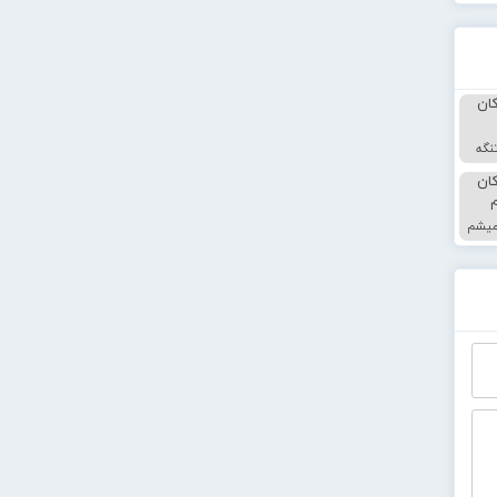
نگه
میشم