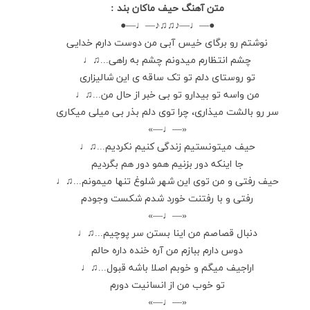
متن آهنگ حیف ماکان بند :
●—♩—♪♫♫♪—♩—●
نوشتم رو برگای خیس آبی من دوست دارم خدایی
چشم انتظارم میدونم چشم به راهی...♫♩
تو روستای دلم تو تک ساقه ی این شالیزاری
من واسه تو بیدارو تو بی خبر از حال من...♫♩
سر رو بالشت میذاری، چرا توی دلم بذر بی میلی میکاری
«—♩—»
حیف میتونستیم زندگی کنیم نکردیم...♫♩
جا اینکه دور بزنیم همو دور هم بگردیم
حیف رفتی و من توی این شهر شلوغ تنها میمونم...♫♩
رفتی و با رفتنت خورد شدم شکست وجودم
«—♩—»
دنبال قصاصم من اینا بستن سر پوچیم...♫♩
دوس دارم ببازم من آره خنده داره حالم
اراجیف میگم و خوبم اصلا باشه قبول...♫♩
تو خوب من از انسانیت دورم
«—♩—»