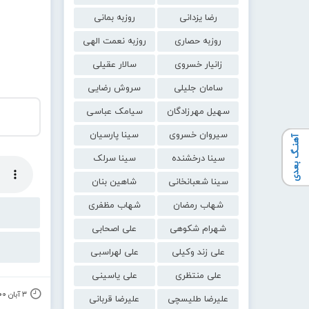
رضا یزدانی
روزبه بمانی
روزبه حصاری
روزبه نعمت الهی
زانیار خسروی
سالار عقیلی
سامان جلیلی
سروش رضایی
سهیل مهرزادگان
سیامک عباسی
سیروان خسروی
سینا پارسیان
آهنـگ بعدی
سینا درخشنده
سینا سرلک
سینا شعبانخانی
شاهین بنان
شهاب رمضان
شهاب مظفری
شهرام شکوهی
علی اصحابی
علی زند وکیلی
علی لهراسبی
علی منتظری
علی یاسینی
۳ آبان ۱۴۰۰
علیرضا طلیسچی
علیرضا قربانی