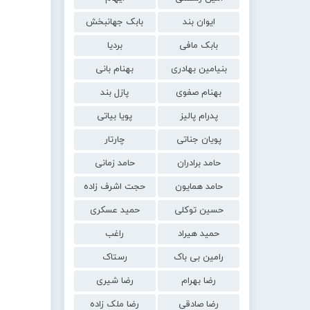
ایوان بند
بابک جهانبخش
بابک مافی
بردیا
بنیامین بهادری
بهنام بانی
بهنام صفوی
پازل بند
پدرام پالیز
پویا بیاتی
پویان جناتی
چارتار
حامد برادران
حامد زمانی
حامد همایون
حجت اشرف زاده
حسین توکلی
حمید عسکری
حمید هیراد
راغب
رامین بی باک
رستاک
رضا بهرام
رضا شیری
رضا صادقی
رضا ملک زاده