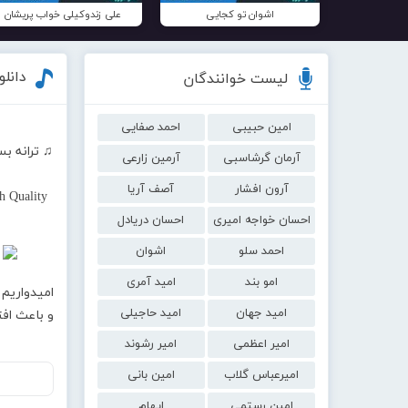
اشوان تو کجایی
علی زندوکیلی خواب پریشان
دانل
لیست خوانندگان
امین حبیبی
احمد صفایی
♫ ترانه بس
آرمان گرشاسبی
آرمین زارعی
آرون افشار
آصف آریا
h Quality
احسان خواجه امیری
احسان دریادل
احمد سلو
اشوان
امو بند
امید آمری
امیدواریم 
امید جهان
امید حاجیلی
و باعث اف
امیر اعظمی
امیر رشوند
امیرعباس گلاب
امین بانی
امین رستمی
ایهام