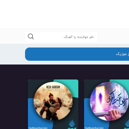
جستجو
ز موزیک