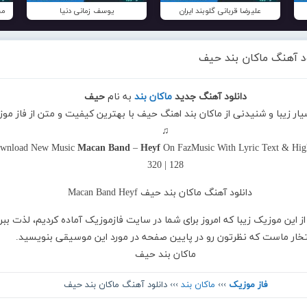
علیرضا قربانی گلوبند ایران
یوسف زمانی دنیا
مح
ود آهنگ ماکان بند حیف
دانلود آهنگ جدید
ماکان بند
به نام
حیف
یار زیبا و شنیدنی از ماکان بند اهنگ حیف با بهترین کیفیت و متن از فاز مو
♫
wnload New Music
Macan Band
–
Heyf
On FazMusic With Lyric Text & Hig
320 | 128
از این موزیک زیبا که امروز برای شما در سایت فازموزیک آماده کردیم، لذت ببر
تخار ماست که نظرتون رو در پایین صفحه در مورد این موسیقی بنویسید.
ماکان بند حیف
فاز موزیک
›››
ماکان بند
››› دانلود آهنگ ماکان بند حیف