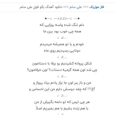
فاز موزیک
>>>
علی سام
>>> دانلود آهنگ بگو قول علی سام
●—♩—♪♫♫♪—♩—●
دلم تنگ شده واسه روزايى كه
همه چى خوب بود بين ما
...♫♩
خودم و با تو هميشه ميديدم
دوتايى رسيديم روى ماه
...♫♩
شكل پروانه كشيديم رو برفا با دستامون
چى شد اون همه گرميه دستات؟ اون حرفامون؟
...♫♩
من و باز ببر اون جا بزار يادم بياد پرواز و
آخ!!! كه چقد دوسش دارم من اين احساس و
...♫♩
هر چى ترس كه تو دلمه بگيرش از من
با هم زنده بشيم با هم بميريم اصلاً
...♫♩