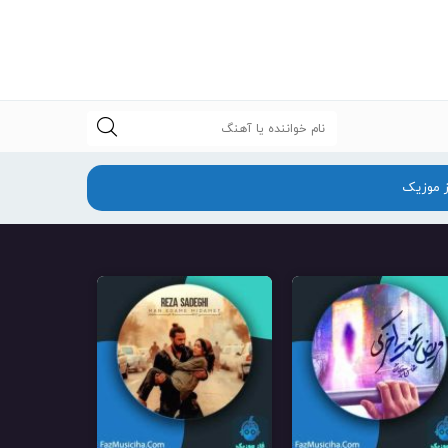
جستجو
ز موزیک