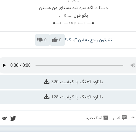
...♫♩
دستات اگه سرد شد دستاى من هستن
بگو قول .....♫♩
●—♩—♪♫♫♪—♩—●
نظرتون راجع به این آهنگ؟
0
0
دانلود آهنگ با کیفیت 320
دانلود آهنگ با کیفیت 128
0 نظر
آهنگ جدید