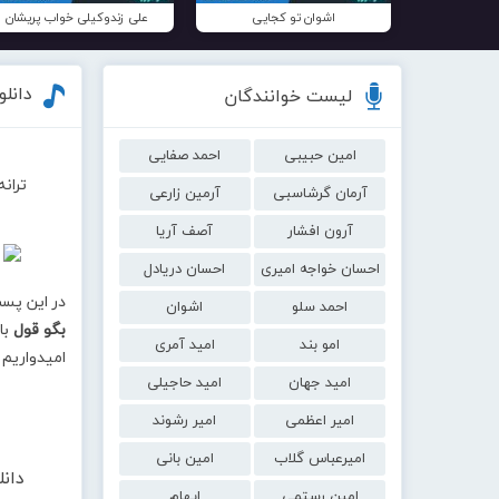
اشوان تو کجایی
علی زندوکیلی خواب پریشان
دانل
لیست خوانندگان
امین حبیبی
احمد صفایی
تران
آرمان گرشاسبی
آرمین زارعی
آرون افشار
آصف آریا
احسان خواجه امیری
احسان دریادل
در این پس
احمد سلو
اشوان
بگو قول
امو بند
امید آمری
امیدواریم 
امید جهان
امید حاجیلی
امیر اعظمی
امیر رشوند
امیرعباس گلاب
امین بانی
دان
امین رستمی
ایهام