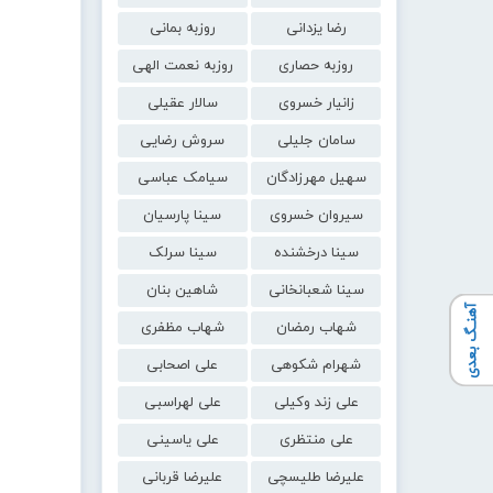
رضا یزدانی
روزبه بمانی
روزبه حصاری
روزبه نعمت الهی
زانیار خسروی
سالار عقیلی
سامان جلیلی
سروش رضایی
سهیل مهرزادگان
سیامک عباسی
سیروان خسروی
سینا پارسیان
سینا درخشنده
سینا سرلک
سینا شعبانخانی
شاهین بنان
آهنـگ بعدی
شهاب رمضان
شهاب مظفری
شهرام شکوهی
علی اصحابی
علی زند وکیلی
علی لهراسبی
علی منتظری
علی یاسینی
علیرضا طلیسچی
علیرضا قربانی