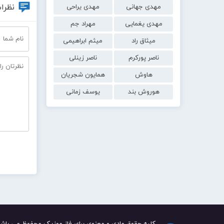
نظرات
مهدی جهانی
مهدی یراحی
مهدی یغمایی
مهراد جم
میثاق راد
میثم ابراهیمی
ناصر پورکرم
ناصر زینلی
هاوش
همایون شجریان
هوروش بند
یوسف زمانی