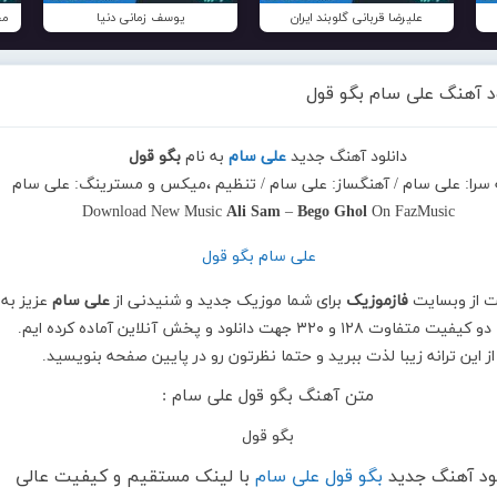
علیرضا قربانی گلوبند ایران
یوسف زمانی دنیا
مح
ود آهنگ علی سام بگو قول
دانلود آهنگ جدید
علی سام
به نام
بگو قول
ه سرا: علی سام / آهنگساز: علی سام / تنظیم ،میکس و مسترینگ: علی سام
Download New Music
Ali Sam
–
Bego Ghol
On FazMusic
ت از وبسایت
فازموزیک
برای شما موزیک جدید و شنیدنی از
علی سام
عزیز به 
با دو کیفیت متفاوت ۱۲۸ و ۳۲۰ جهت دانلود و پخش آنلاین آماده کرده ایم.
از این ترانه زیبا لذت ببرید و حتما نظرتون رو در پایین صفحه بنویسید.
متن آهنگ بگو قول علی سام :
بگو قول
لود آهنگ جدید
بگو قول علی سام
با لینک مستقیم و کیفیت عالی