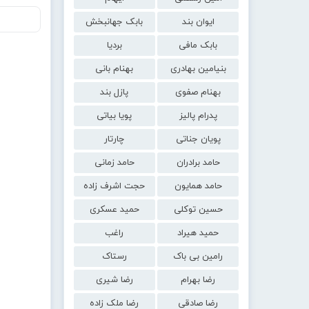
ایوان بند
بابک جهانبخش
بابک مافی
بردیا
بنیامین بهادری
بهنام بانی
بهنام صفوی
پازل بند
پدرام پالیز
پویا بیاتی
پویان جناتی
چارتار
حامد برادران
حامد زمانی
حامد همایون
حجت اشرف زاده
حسین توکلی
حمید عسکری
حمید هیراد
راغب
رامین بی باک
رستاک
رضا بهرام
رضا شیری
رضا صادقی
رضا ملک زاده