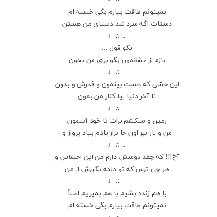
نميتونم طاقت بيارم بگى خسته ام
دستات اگه سرد شد دستاى من هستن
...♫♩
بگو قول ...
بازم از عشقمون بگو براى من بخون
...♫♩
اين حسّى كه هست بينمون و قدرش و بدون
تا آخر دنيا بيا كنار من بمون
...♫♩
زمين و ميكشم برات تا خود آسمون
من و باز ببر اون جا بزار يادم بياد پرواز و
...♫♩
آخ!!! كه چقد دوسش دارم من اين احساس و
هر چى ترس كه تو دلمه بگيرش از من
...♫♩
با هم زنده بشيم با هم بميريم اصلاً
نميتونم طاقت بيارم بگى خسته ام