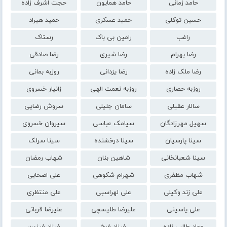
حامد زمانی
حامد همایون
حجت اشرف زاده
حسین توکلی
حمید عسکری
حمید هیراد
راغب
رامین بی باک
رستاک
رضا بهرام
رضا شیری
رضا صادقی
رضا ملک زاده
رضا یزدانی
روزبه بمانی
روزبه حصاری
روزبه نعمت الهی
زانیار خسروی
سالار عقیلی
سامان جلیلی
سروش رضایی
سهیل مهرزادگان
سیامک عباسی
سیروان خسروی
سینا پارسیان
سینا درخشنده
سینا سرلک
سینا شعبانخانی
شاهین بنان
شهاب رمضان
شهاب مظفری
شهرام شکوهی
علی اصحابی
علی زند وکیلی
علی لهراسبی
علی منتظری
علی یاسینی
علیرضا طلیسچی
علیرضا قربانی
عماد طالب زاده
فرزاد فرخ
فرزاد فرزین