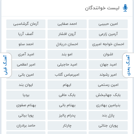
لیست خوانندگان
امین حبیبی
احمد صفایی
آرمان گرشاسبی
آرمین زارعی
آرون افشار
آصف آریا
احسان خواجه امیری
احسان دریادل
احمد سلو
اشوان
امو بند
امید آمری
آهنـگ بعدی
آهنـگ قبلی
امید جهان
امید حاجیلی
امیر اعظمی
امیر رشوند
امیرعباس گلاب
امین بانی
امین رستمی
ایهام
ایوان بند
بابک جهانبخش
بابک مافی
بردیا
بنیامین بهادری
بهنام بانی
بهنام صفوی
پازل بند
پدرام پالیز
پویا بیاتی
پویان جناتی
چارتار
حامد برادران