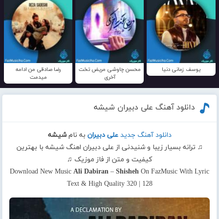
یوسف زمانی دنیا
محسن چاوشی مریض تخت
رضا صادقی من ادامه
آخری
میدمت
دانلود آهنگ علی دبیران شیشه
دانلود آهنگ جدید
علی دبیران
به نام
شیشه
♫ ترانه بسیار زیبا و شنیدنی از علی دبیران اهنگ شیشه با بهترین
کیفیت و متن از فاز موزیک ♫
Download New Music
Ali Dabiran
–
Shisheh
On FazMusic With Lyric
Text & High Quality 320 | 128