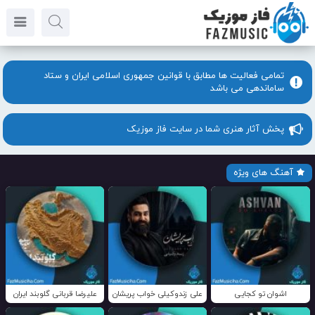
تمامی فعالیت ها مطابق با قوانین جمهوری اسلامی ایران و ستاد
ساماندهی می باشد
پخش آثار هنری شما در سایت فاز موزیک
آهنگ های ویژه
اشوان تو کجایی
علی زندوکیلی خواب پریشان
علیرضا قربانی گلوبند ایران