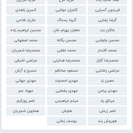
فریدون آسرایی
کامران مولایی
کسری زاهدی
گرشا رضایی
گروه رستاک
مازیار فلاحی
ماکان بند
ماهان بهرام خان
محسن ابراهیم زاده
محسن چاوشی
محسن یگانه
محمد اصفهانی
محمد اقتدار
محمد لطفی
محمدرضا شجریان
محمدرضا گلزار
محمدرضا هدایتی
مرتضی اشرفی
مرتضی پاشایی
مسعود صادقلو
مسیح و آرش
معین زد
مهدی احمدوند
مهدی جهانی
مهدی یراحی
مهدی یغمایی
مهراد جم
میثاق راد
میثم ابراهیمی
ناصر پورکرم
ناصر زینلی
هاوش
همایون شجریان
هوروش بند
یوسف زمانی