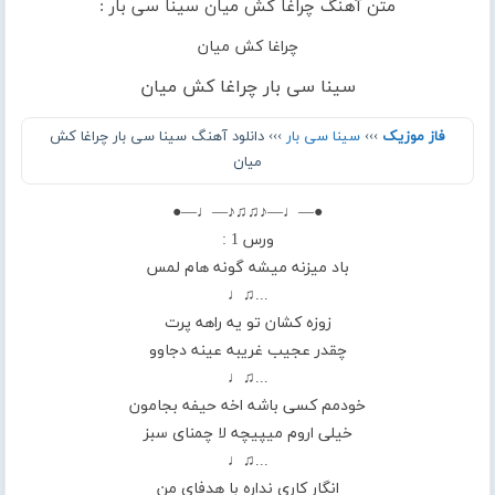
متن آهنگ چراغا کش میان سینا سی بار :
چراغا کش میان
سینا سی بار چراغا کش میان
فاز موزیک
›››
سینا سی بار
››› دانلود آهنگ سینا سی بار چراغا کش
میان
●—♩—♪♫♫♪—♩—●
ورس 1 :
باد میزنه میشه گونه هام لمس
...♫♩
زوزه کشان تو یه راهه پرت
چقدر عجیب غریبه عینه دجاوو
...♫♩
خودمم کسی باشه اخه حیفه بجامون
خیلی اروم میپیچه لا چمنای سبز
...♫♩
انگار کاری نداره با هدفای من