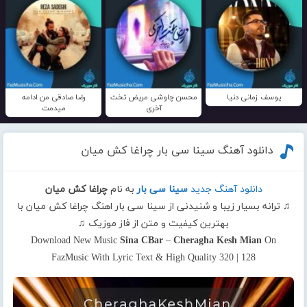
یوسف زمانی دنیا
محسن چاوشی مریض تخت
رضا صادقی من ادامه
آخری
میدمت
دانلود آهنگ سینا سی بار چراغا کش میان
دانلود آهنگ جدید
سینا سی بار
به نام
چراغا کش میان
♫ ترانه بسیار زیبا و شنیدنی از سینا سی بار اهنگ چراغا کش میان با
بهترین کیفیت و متن از فاز موزیک ♫
Download New Music
Sina CBar
–
Cheragha Kesh Mian
On
FazMusic With Lyric Text & High Quality 320 | 128