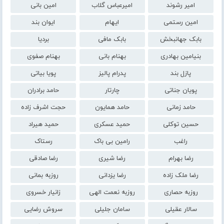
امیر رشوند
امیرعباس گلاب
امین بانی
امین رستمی
ایهام
ایوان بند
بابک جهانبخش
بابک مافی
بردیا
بنیامین بهادری
بهنام بانی
بهنام صفوی
پازل بند
پدرام پالیز
پویا بیاتی
پویان جناتی
چارتار
حامد برادران
حامد زمانی
حامد همایون
حجت اشرف زاده
حسین توکلی
حمید عسکری
حمید هیراد
راغب
رامین بی باک
رستاک
رضا بهرام
رضا شیری
رضا صادقی
رضا ملک زاده
رضا یزدانی
روزبه بمانی
روزبه حصاری
روزبه نعمت الهی
زانیار خسروی
سالار عقیلی
سامان جلیلی
سروش رضایی