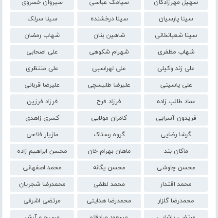
سهیل مهرزادگان
سیامک عباسی
سیروان خسروی
سینا پارسیان
سینا درخشنده
سینا سرلک
سینا شعبانخانی
شاهین بنان
شهاب رمضان
شهاب مظفری
شهرام شکوهی
علی اصحابی
علی زند وکیلی
علی لهراسبی
علی منتظری
علی یاسینی
علیرضا طلیسچی
علیرضا قربانی
عماد طالب زاده
فرزاد فرخ
فرزاد فرزین
فریدون آسرایی
کامران مولایی
کسری زاهدی
گرشا رضایی
گروه رستاک
مازیار فلاحی
ماکان بند
ماهان بهرام خان
محسن ابراهیم زاده
محسن چاوشی
محسن یگانه
محمد اصفهانی
محمد اقتدار
محمد لطفی
محمدرضا شجریان
محمدرضا گلزار
محمدرضا هدایتی
مرتضی اشرفی
مرتضی پاشایی
مسعود صادقلو
مسیح و آرش