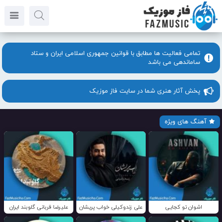
تمامی فعالیت ها مطابق با قوانین جمهوری اسلامی ایران و ستاد
ساماندهی می باشد
پخش آثار هنری شما در سایت فاز موزیک
آهنگ های ویژه
اشوان تو کجایی
علی زندوکیلی خواب پریشان
علیرضا قربانی گلوبند ایران