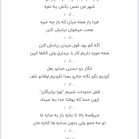
شهر من نفس بکش یه نفره
...♫♩
فردا باز همه میان که باز چه خبره
همت میخوان نیایش کنن
...♫♩
اگه کم بود قول میدن زیادش کنن
همه جوره داریم کار با بیداری ولی کلاها کپن
...♫♩
انگار دو دستی خدارو بغل
کردیم نگو نگاه خلارو بعدا نکردیم اوقاتو تلف
...♫♩
قفل حدودات شبیم "لورا برانیگان"
ازون حسا که یوقتا خدا بما میداد
...♫♩
میرقصه بالا تا بنازه باز به سازه ما
تو مه محو ولی بدون ستاره ها کناره مان
...♫♩
بریج: