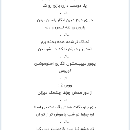
اینا دوست دارن بازی رو کلا
...♫♩
جوری موج میرن انگار راضین بردن
بارون رو تنه لمس و ولم
...♫♩
نمناک تر شدم همه بحثه برم
انقدر زل میزنم تا که حسشو بدن
...♫♩
یجور میبینمشون انگاری اسلوموشنن
کوروس
...♫♩
ورس 2 :
از دور همش چراغا چشمک میزنن
...♫♩
بری جلو نگات همش قسمت نی اصلا
اره چراغا تو شب باهوش تر از تو ان
...♫♩
تو چشم نیا بشو خاموشتر پس کلا