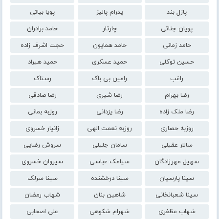
پازل بند
پدرام پالیز
پویا بیاتی
پویان جناتی
چارتار
حامد برادران
حامد زمانی
حامد همایون
حجت اشرف زاده
حسین توکلی
حمید عسکری
حمید هیراد
راغب
رامین بی باک
رستاک
رضا بهرام
رضا شیری
رضا صادقی
رضا ملک زاده
رضا یزدانی
روزبه بمانی
روزبه حصاری
روزبه نعمت الهی
زانیار خسروی
سالار عقیلی
سامان جلیلی
سروش رضایی
سهیل مهرزادگان
سیامک عباسی
سیروان خسروی
سینا پارسیان
سینا درخشنده
سینا سرلک
سینا شعبانخانی
شاهین بنان
شهاب رمضان
شهاب مظفری
شهرام شکوهی
علی اصحابی