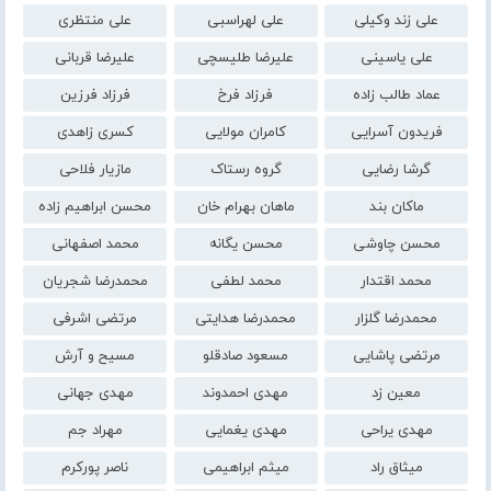
علی زند وکیلی
علی لهراسبی
علی منتظری
علی یاسینی
علیرضا طلیسچی
علیرضا قربانی
عماد طالب زاده
فرزاد فرخ
فرزاد فرزین
فریدون آسرایی
کامران مولایی
کسری زاهدی
گرشا رضایی
گروه رستاک
مازیار فلاحی
ماکان بند
ماهان بهرام خان
محسن ابراهیم زاده
محسن چاوشی
محسن یگانه
محمد اصفهانی
محمد اقتدار
محمد لطفی
محمدرضا شجریان
محمدرضا گلزار
محمدرضا هدایتی
مرتضی اشرفی
مرتضی پاشایی
مسعود صادقلو
مسیح و آرش
معین زد
مهدی احمدوند
مهدی جهانی
مهدی یراحی
مهدی یغمایی
مهراد جم
میثاق راد
میثم ابراهیمی
ناصر پورکرم