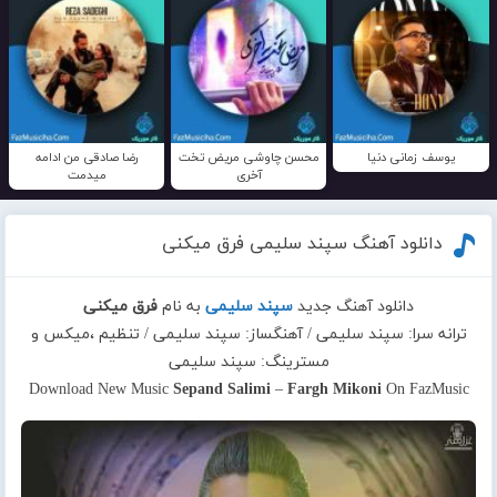
یوسف زمانی دنیا
محسن چاوشی مریض تخت
رضا صادقی من ادامه
آخری
میدمت
دانلود آهنگ سپند سلیمی فرق میکنی
دانلود آهنگ جدید
سپند سلیمی
به نام
فرق میکنی
ترانه سرا: سپند سلیمی / آهنگساز: سپند سلیمی / تنظیم ،میکس و
مسترینگ: سپند سلیمی
Download New Music
Sepand Salimi
–
Fargh Mikoni
On FazMusic