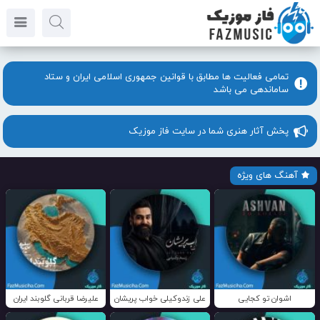
تمامی فعالیت ها مطابق با قوانین جمهوری اسلامی ایران و ستاد
ساماندهی می باشد
پخش آثار هنری شما در سایت فاز موزیک
آهنگ های ویژه
اشوان تو کجایی
علی زندوکیلی خواب پریشان
علیرضا قربانی گلوبند ایران