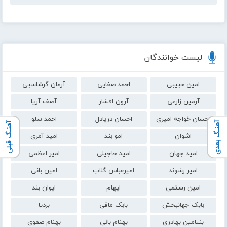
لیست خوانندگان
امین حبیبی
احمد صفایی
آرمان گرشاسبی
آرمین زارعی
آرون افشار
آصف آریا
احسان خواجه امیری
احسان دریادل
احمد سلو
آهنـگ بعدی
آهنـگ قبلی
اشوان
امو بند
امید آمری
امید جهان
امید حاجیلی
امیر اعظمی
امیر رشوند
امیرعباس گلاب
امین بانی
امین رستمی
ایهام
ایوان بند
بابک جهانبخش
بابک مافی
بردیا
بنیامین بهادری
بهنام بانی
بهنام صفوی