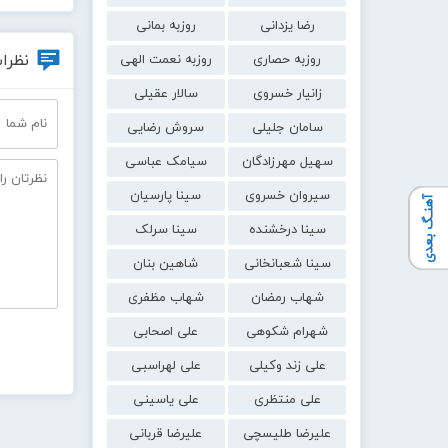
رضا یزدانی
روزبه بمانی
نظرات
روزبه حصاری
روزبه نعمت الهی
زانیار خسروی
سالار عقیلی
سامان جلیلی
سروش رضایی
سهیل مهرزادگان
سیامک عباسی
سیروان خسروی
سینا پارسیان
آهنـگ بعدی
سینا درخشنده
سینا سرلک
سینا شعبانخانی
شاهین بنان
شهاب رمضان
شهاب مظفری
شهرام شکوهی
علی اصحابی
علی زند وکیلی
علی لهراسبی
علی منتظری
علی یاسینی
علیرضا طلیسچی
علیرضا قربانی