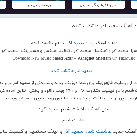
علیرضا قربانی گلوبند ایران
یوسف زمانی دنیا
مح
ود آهنگ سعید آذر عاشقت شدم
دانلود آهنگ جدید
سعید آذر
به نام
عاشقت شدم
 سرا: سعید آذر / آهنگساز: سعید آذر / تنظیم ،میکس و مسترینگ: سعید آذر
Download New Music
Saeed Azar
–
Asheghet Shodam
On FazMusic
ت از وبسایت
فازموزیک
برای شما موزیک جدید و شنیدنی از
سعید آذر
عزیز به
 شدم
با دو کیفیت متفاوت ۱۲۸ و ۳۲۰ جهت دانلود و پخش آنلاین آماده کر
اریم از این ترانه زیبا لذت ببرید و حتما نظرتون رو در پایین صفحه بنویسید.
متن آهنگ عاشقت شدم سعید آذر :
عاشقت شدم
 آهنگ جدید
عاشقت شدم سعید آذر
با لینک مستقیم و کیفیت عالی