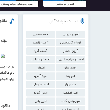
اشوان تو کجایی
علی زندوکیلی خواب پریشان
دانل
لیست خوانندگان
امین حبیبی
احمد صفایی
ترانه
آرمان گرشاسبی
آرمین زارعی
آرون افشار
آصف آریا
احسان خواجه امیری
احسان دریادل
در این پس
احمد سلو
اشوان
نام
عاشقت
امو بند
امید آمری
ایم. امیدو
امید جهان
امید حاجیلی
امیر اعظمی
امیر رشوند
امیرعباس گلاب
امین بانی
دانلود
امین رستمی
ایهام