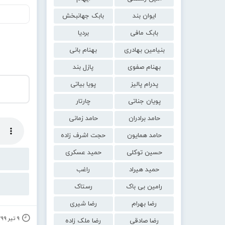
ایوان بند
بابک جهانبخش
بابک مافی
بردیا
بنیامین بهادری
بهنام بانی
بهنام صفوی
پازل بند
پدرام پالیز
پویا بیاتی
پویان جناتی
چارتار
حامد برادران
حامد زمانی
حامد همایون
حجت اشرف زاده
حسین توکلی
حمید عسکری
حمید هیراد
راغب
رامین بی باک
رستاک
رضا بهرام
رضا شیری
۹ تیر ۱۳۹۹
رضا صادقی
رضا ملک زاده