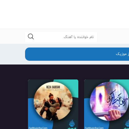
جستجو
ز موزیک