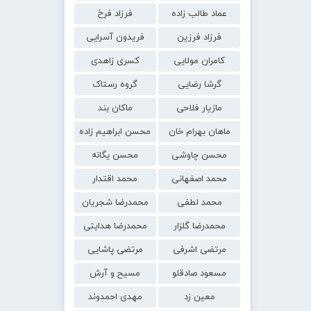
عماد طالب زاده
فرزاد فرخ
فرزاد فرزین
فریدون آسرایی
کامران مولایی
کسری زاهدی
گرشا رضایی
گروه رستاک
مازیار فلاحی
ماکان بند
ماهان بهرام خان
محسن ابراهیم زاده
محسن چاوشی
محسن یگانه
محمد اصفهانی
محمد اقتدار
محمد لطفی
محمدرضا شجریان
محمدرضا گلزار
محمدرضا هدایتی
مرتضی اشرفی
مرتضی پاشایی
مسعود صادقلو
مسیح و آرش
معین زد
مهدی احمدوند