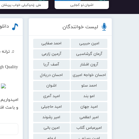
اشوان تو کجایی
علی زندوکیلی خواب پریشان
دانل
لیست خوانندگان
امین حبیبی
احمد صفایی
♫ ترانه 
آرمان گرشاسبی
آرمین زارعی
آرون افشار
آصف آریا
gh Quality
احسان خواجه امیری
احسان دریادل
احمد سلو
اشوان
امو بند
امید آمری
امیدواریم 
امید جهان
امید حاجیلی
و باعث اف
امیر اعظمی
امیر رشوند
امیرعباس گلاب
امین بانی
امین رستمی
ایهام