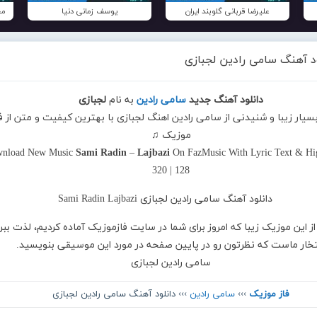
علیرضا قربانی گلوبند ایران
یوسف زمانی دنیا
مح
ود آهنگ سامی رادین لجبازی
دانلود آهنگ جدید
سامی رادین
به نام
لجبازی
بسیار زیبا و شنیدنی از سامی رادین اهنگ لجبازی با بهترین کیفیت و متن از فا
موزیک ♫
nload New Music
Sami Radin
–
Lajbazi
On FazMusic With Lyric Text & Hi
320 | 128
از این موزیک زیبا که امروز برای شما در سایت فازموزیک آماده کردیم، لذت ببر
تخار ماست که نظرتون رو در پایین صفحه در مورد این موسیقی بنویسید.
سامی رادین لجبازی
فاز موزیک
›››
سامی رادین
››› دانلود آهنگ سامی رادین لجبازی