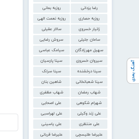
رضا یزدانی
روزبه بمانی
روزبه حصاری
روزبه نعمت الهی
زانیار خسروی
سالار عقیلی
سامان جلیلی
سروش رضایی
سهیل مهرزادگان
سیامک عباسی
سیروان خسروی
سینا پارسیان
آهنـگ بعدی
سینا درخشنده
سینا سرلک
سینا شعبانخانی
شاهین بنان
شهاب رمضان
شهاب مظفری
شهرام شکوهی
علی اصحابی
علی زند وکیلی
علی لهراسبی
علی منتظری
علی یاسینی
علیرضا طلیسچی
علیرضا قربانی