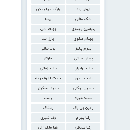
ایوان بند
بابک جهانبخش
بابک مافی
بردیا
بنیامین بهادری
بهنام بانی
بهنام صفوی
پازل بند
پدرام پالیز
پویا بیاتی
پویان جناتی
چارتار
حامد برادران
حامد زمانی
حامد همایون
حجت اشرف زاده
حسین توکلی
حمید عسکری
حمید هیراد
راغب
رامین بی باک
رستاک
رضا بهرام
رضا شیری
رضا صادقی
رضا ملک زاده