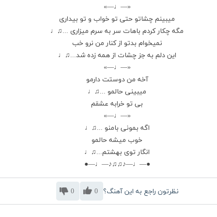
«—♩—»
میبینم چشاتو حتی تو خواب و تو بیداری
مگه چکار کردم باهات سر به سرم میزاری ...♫♩
نمیخوام بدتو از کنار من نرو خب
این دلم به جز چشات از همه زده شد...♫♩
«—♩—»
آخه من دوستت دارمو
میبینی حالمو ...♫♩
بی تو خرابه عشقم
«—♩—»
اگه بمونی بامنو ...♫♩
خوب میشه حالمو
انگار توی بهشتم...♫♩
●—♩—♪♫♫♪—♩—●
نظرتون راجع به این آهنگ؟
0
0