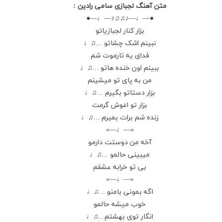
متن آهنگ لجبازی سامی رادین :
●—♩—♪♫♫♪—♩—●
بزار کنار لجبازیاتو
نبینم اشک چشاتو ...♫♩
فدای یه تارموت شم
ببینم اون خنده هاتو ...♫♩
من به پای تو میشینم
بزار دستاتو بگیرم ...♫♩
بزار تو اغوش گرمت
زنده شم برات بمیرم ...♫♩
«—♩—»
آخه من دوستت دارمو
میبینی حالمو ...♫♩
بی تو خرابه عشقم
«—♩—»
اگه بمونی بامنو ...♫♩
خوب میشه حالمو
انگار توی بهشتم...♫♩