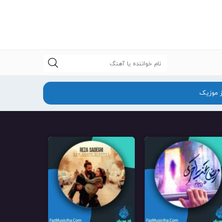
جستجو
ز موزیک