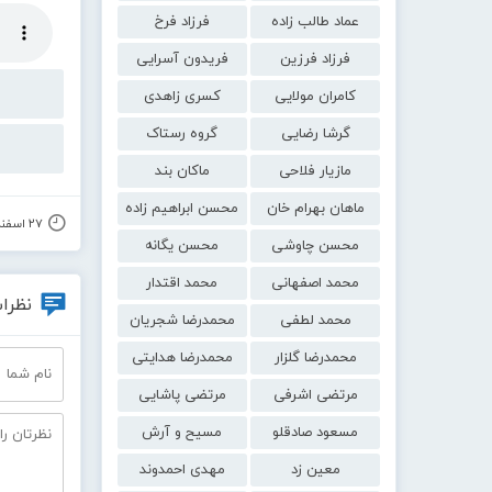
عماد طالب زاده
فرزاد فرخ
فرزاد فرزین
فریدون آسرایی
کامران مولایی
کسری زاهدی
گرشا رضایی
گروه رستاک
مازیار فلاحی
ماکان بند
ماهان بهرام خان
محسن ابراهیم زاده
۲۷ اسفند ۱۳۹۹
محسن چاوشی
محسن یگانه
محمد اصفهانی
محمد اقتدار
نظرات
محمد لطفی
محمدرضا شجریان
محمدرضا گلزار
محمدرضا هدایتی
مرتضی اشرفی
مرتضی پاشایی
مسعود صادقلو
مسیح و آرش
معین زد
مهدی احمدوند