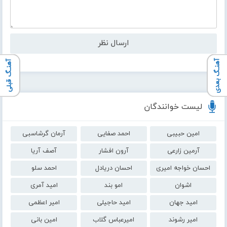
آهنـگ بعدی
آهنـگ قبلی
لیست خوانندگان
امین حبیبی
احمد صفایی
آرمان گرشاسبی
آرمین زارعی
آرون افشار
آصف آریا
احسان خواجه امیری
احسان دریادل
احمد سلو
اشوان
امو بند
امید آمری
امید جهان
امید حاجیلی
امیر اعظمی
امیر رشوند
امیرعباس گلاب
امین بانی