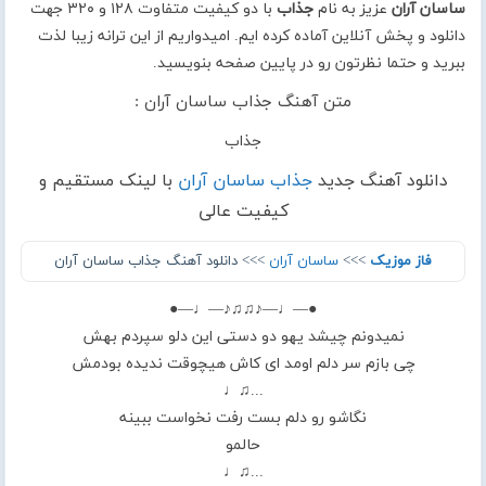
ساسان آران
عزیز به نام
جذاب
با دو کیفیت متفاوت ۱۲۸ و ۳۲۰ جهت
دانلود و پخش آنلاین آماده کرده ایم. امیدواریم از این ترانه زیبا لذت
ببرید و حتما نظرتون رو در پایین صفحه بنویسید.
متن آهنگ جذاب ساسان آران :
جذاب
دانلود آهنگ جدید
جذاب ساسان آران
با لینک مستقیم و
کیفیت عالی
فاز موزیک
>>>
ساسان آران
>>> دانلود آهنگ جذاب ساسان آران
●—♩—♪♫♫♪—♩—●
نمیدونم چیشد یهو دو دستی این دلو سپردم بهش
چی بازم سر دلم اومد ای کاش هیچوقت ندیده بودمش
...♫♩
نگاشو رو دلم بست رفت نخواست ببینه
حالمو
...♫♩