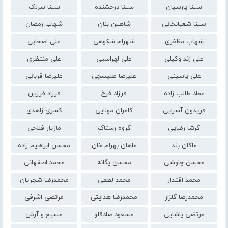
سینا پارسیان
سینا درخشنده
سینا سرلک
سینا شعبانخانی
شاهین بنان
شهاب رمضان
شهاب مظفری
شهرام شکوهی
علی اصحابی
علی زند وکیلی
علی لهراسبی
علی منتظری
علی یاسینی
علیرضا طلیسچی
علیرضا قربانی
عماد طالب زاده
فرزاد فرخ
فرزاد فرزین
فریدون آسرایی
کامران مولایی
کسری زاهدی
گرشا رضایی
گروه رستاک
مازیار فلاحی
ماکان بند
ماهان بهرام خان
محسن ابراهیم زاده
محسن چاوشی
محسن یگانه
محمد اصفهانی
محمد اقتدار
محمد لطفی
محمدرضا شجریان
محمدرضا گلزار
محمدرضا هدایتی
مرتضی اشرفی
مرتضی پاشایی
مسعود صادقلو
مسیح و آرش