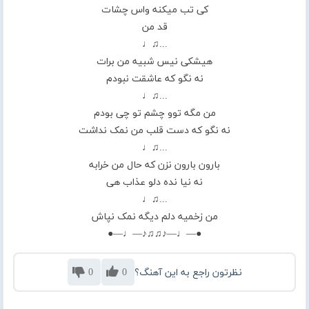
کی تب میکنه واس چشات
قد من
...♫♩
هیشکی نیس شبیه من برات
نه نگو که عاشقت نبودم
...♫♩
من مگه توو چشم تو چی بودم
نه نگو که دست قلب من نمک نداشت
...♫♩
بارون بارون نزن که حال من خرابه
نه نیا نده دلو عذاب هی
...♫♩
من زخمیه دلم دیگه نمک نپاش
●—♩—♪♫♫♪—♩—●
نظرتون راجع به این آهنگ؟
0
0