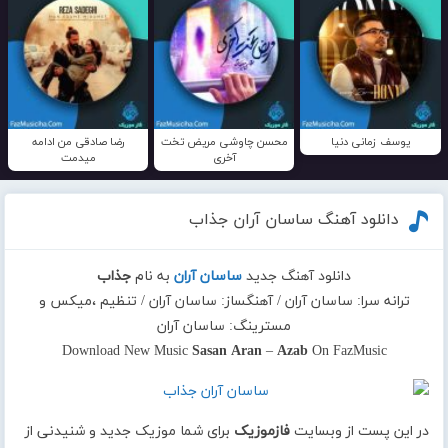
یوسف زمانی دنیا
محسن چاوشی مریض تخت
رضا صادقی من ادامه
آخری
میدمت
دانلود آهنگ ساسان آران جذاب
دانلود آهنگ جدید
ساسان آران
به نام
جذاب
ترانه سرا: ساسان آران / آهنگساز: ساسان آران / تنظیم ،میکس و
مسترینگ: ساسان آران
Download New Music
Sasan Aran
–
Azab
On FazMusic
در این پست از وبسایت
فازموزیک
برای شما موزیک جدید و شنیدنی از