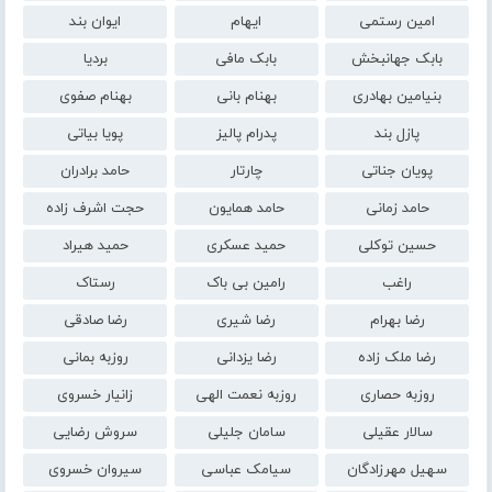
امین رستمی
ایهام
ایوان بند
بابک جهانبخش
بابک مافی
بردیا
بنیامین بهادری
بهنام بانی
بهنام صفوی
پازل بند
پدرام پالیز
پویا بیاتی
پویان جناتی
چارتار
حامد برادران
حامد زمانی
حامد همایون
حجت اشرف زاده
حسین توکلی
حمید عسکری
حمید هیراد
راغب
رامین بی باک
رستاک
رضا بهرام
رضا شیری
رضا صادقی
رضا ملک زاده
رضا یزدانی
روزبه بمانی
روزبه حصاری
روزبه نعمت الهی
زانیار خسروی
سالار عقیلی
سامان جلیلی
سروش رضایی
سهیل مهرزادگان
سیامک عباسی
سیروان خسروی