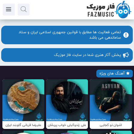
تمامی فعالیت ها مطابق با قوانین جمهوری اسلامی ایران و ستاد
ساماندهی می باشد
پخش آثار هنری شما در سایت فاز موزیک
آهنگ های ویژه
اشوان تو کجایی
علی زندوکیلی خواب پریشان
علیرضا قربانی گلوبند ایران