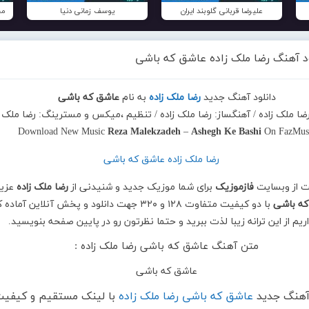
علیرضا قربانی گلوبند ایران
یوسف زمانی دنیا
مح
ود آهنگ رضا ملک زاده عاشق که باشی
دانلود آهنگ جدید
رضا ملک زاده
به نام
عاشق که باشی
 رضا ملک زاده / آهنگساز: رضا ملک زاده / تنظیم ،میکس و مسترینگ: رضا ملک ز
Download New Music
Reza Malekzadeh
–
Ashegh Ke Bashi
On FazMus
ت از وبسایت
فازموزیک
برای شما موزیک جدید و شنیدنی از
رضا ملک زاده
عزیز
ه باشی
با دو کیفیت متفاوت ۱۲۸ و ۳۲۰ جهت دانلود و پخش آنلاین آماد
اریم از این ترانه زیبا لذت ببرید و حتما نظرتون رو در پایین صفحه بنویسید.
متن آهنگ عاشق که باشی رضا ملک زاده :
عاشق که باشی
 آهنگ جدید
عاشق که باشی رضا ملک زاده
با لینک مستقیم و کیفی