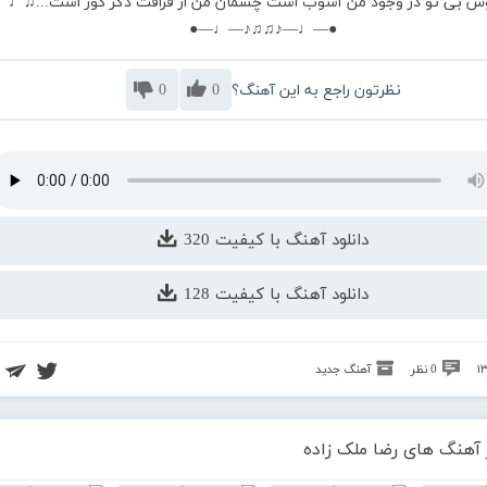
س بی تو در وجود من آشوب است چشمان من از فراقت دگر کور است...♫♩
●—♩—♪♫♫♪—♩—●
نظرتون راجع به این آهنگ؟
0
0
دانلود آهنگ با کیفیت 320
دانلود آهنگ با کیفیت 128
0 نظر
آهنگ جدید
 آهنگ های رضا ملک زاده