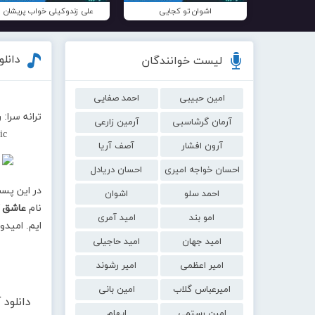
اشوان تو کجایی
علی زندوکیلی خواب پریشان
دانل
لیست خوانندگان
امین حبیبی
احمد صفایی
ترانه سرا:
آرمان گرشاسبی
آرمین زارعی
ic
آرون افشار
آصف آریا
احسان خواجه امیری
احسان دریادل
در این پس
احمد سلو
اشوان
نام
عاشق ک
امو بند
امید آمری
ایم. امیدو
امید جهان
امید حاجیلی
امیر اعظمی
امیر رشوند
امیرعباس گلاب
امین بانی
دانلود
امین رستمی
ایهام