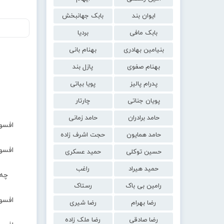
ایوان بند
بابک جهانبخش
بابک مافی
بردیا
بنیامین بهادری
بهنام بانی
بهنام صفوی
پازل بند
پدرام پالیز
پویا بیاتی
پویان جناتی
چارتار
حامد برادران
حامد زمانی
افسو
حامد همایون
حجت اشرف زاده
افسو
حسین توکلی
حمید عسکری
حمید هیراد
راغب
چه 
رامین بی باک
رستاک
افسو
رضا بهرام
رضا شیری
رضا صادقی
رضا ملک زاده