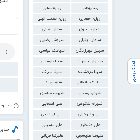
افسو
رضا یزدانی
روزبه بمانی
روزبه حصاری
روزبه نعمت الهی
زانیار خسروی
سالار عقیلی
سامان جلیلی
سروش رضایی
سهیل مهرزادگان
سیامک عباسی
سیروان خسروی
سینا پارسیان
آهنـگ بعدی
سینا درخشنده
سینا سرلک
سینا شعبانخانی
شاهین بنان
شهاب رمضان
شهاب مظفری
شهرام شکوهی
علی اصحابی
۹ تیر ۱۳۹۹
علی زند وکیلی
علی لهراسبی
علی منتظری
علی یاسینی
سایر
علیرضا طلیسچی
علیرضا قربانی