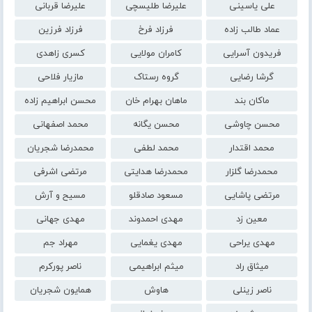
علی یاسینی
علیرضا طلیسچی
علیرضا قربانی
عماد طالب زاده
فرزاد فرخ
فرزاد فرزین
فریدون آسرایی
کامران مولایی
کسری زاهدی
گرشا رضایی
گروه رستاک
مازیار فلاحی
ماکان بند
ماهان بهرام خان
محسن ابراهیم زاده
محسن چاوشی
محسن یگانه
محمد اصفهانی
محمد اقتدار
محمد لطفی
محمدرضا شجریان
محمدرضا گلزار
محمدرضا هدایتی
مرتضی اشرفی
مرتضی پاشایی
مسعود صادقلو
مسیح و آرش
معین زد
مهدی احمدوند
مهدی جهانی
مهدی یراحی
مهدی یغمایی
مهراد جم
میثاق راد
میثم ابراهیمی
ناصر پورکرم
ناصر زینلی
هاوش
همایون شجریان