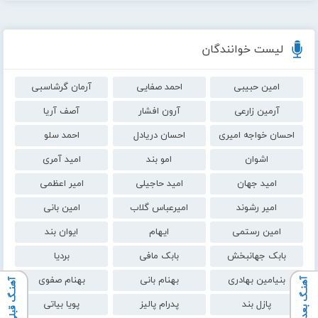
لیست خوانندگان
امین حبیبی
احمد صفایی
آرمان گرشاسبی
آرمین زارعی
آرون افشار
آصف آریا
احسان خواجه امیری
احسان دریادل
احمد سلو
اشوان
امو بند
امید آمری
امید جهان
امید حاجیلی
امیر اعظمی
امیر رشوند
امیرعباس گلاب
امین بانی
امین رستمی
ایهام
ایوان بند
بابک جهانبخش
بابک مافی
بردیا
بنیامین بهادری
بهنام بانی
بهنام صفوی
آهنـگ بعدی
آهنـگ قبلی
پازل بند
پدرام پالیز
پویا بیاتی