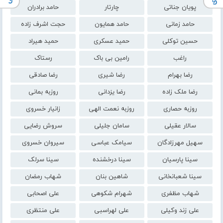
پویان جناتی
چارتار
حامد برادران
حامد زمانی
حامد همایون
حجت اشرف زاده
حسین توکلی
حمید عسکری
حمید هیراد
راغب
رامین بی باک
رستاک
رضا بهرام
رضا شیری
رضا صادقی
رضا ملک زاده
رضا یزدانی
روزبه بمانی
روزبه حصاری
روزبه نعمت الهی
زانیار خسروی
سالار عقیلی
سامان جلیلی
سروش رضایی
سهیل مهرزادگان
سیامک عباسی
سیروان خسروی
سینا پارسیان
سینا درخشنده
سینا سرلک
سینا شعبانخانی
شاهین بنان
شهاب رمضان
شهاب مظفری
شهرام شکوهی
علی اصحابی
علی زند وکیلی
علی لهراسبی
علی منتظری