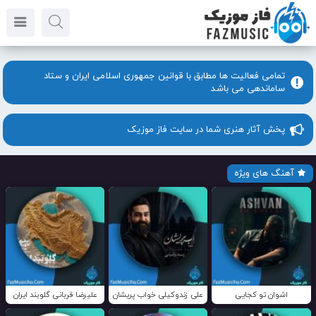
تمامی فعالیت ها مطابق با قوانین جمهوری اسلامی ایران و ستاد
ساماندهی می باشد
پخش آثار هنری شما در سایت فاز موزیک
آهنگ های ویژه
اشوان تو کجایی
علی زندوکیلی خواب پریشان
علیرضا قربانی گلوبند ایران