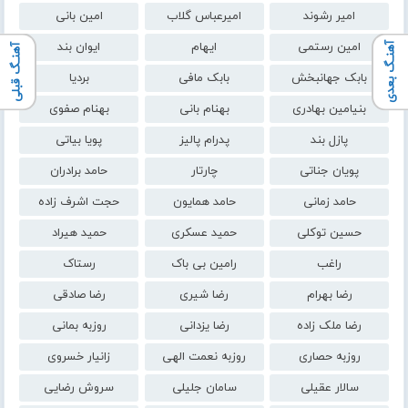
امیر رشوند
امیرعباس گلاب
امین بانی
امین رستمی
ایهام
ایوان بند
آهنـگ بعدی
آهنـگ قبلی
بابک جهانبخش
بابک مافی
بردیا
بنیامین بهادری
بهنام بانی
بهنام صفوی
پازل بند
پدرام پالیز
پویا بیاتی
پویان جناتی
چارتار
حامد برادران
حامد زمانی
حامد همایون
حجت اشرف زاده
حسین توکلی
حمید عسکری
حمید هیراد
راغب
رامین بی باک
رستاک
رضا بهرام
رضا شیری
رضا صادقی
رضا ملک زاده
رضا یزدانی
روزبه بمانی
روزبه حصاری
روزبه نعمت الهی
زانیار خسروی
سالار عقیلی
سامان جلیلی
سروش رضایی