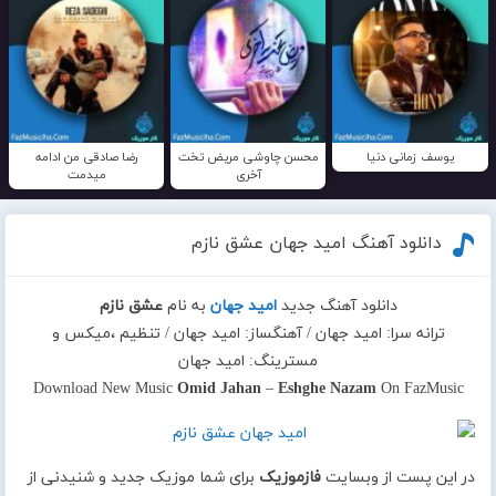
یوسف زمانی دنیا
محسن چاوشی مریض تخت
رضا صادقی من ادامه
آخری
میدمت
دانلود آهنگ امید جهان عشق نازم
دانلود آهنگ جدید
امید جهان
به نام
عشق نازم
ترانه سرا: امید جهان / آهنگساز: امید جهان / تنظیم ،میکس و
مسترینگ: امید جهان
Download New Music
Omid Jahan
–
Eshghe Nazam
On FazMusic
در این پست از وبسایت
فازموزیک
برای شما موزیک جدید و شنیدنی از