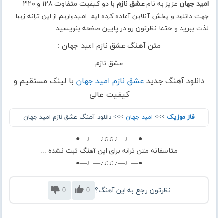
امید جهان
عزیز به نام
عشق نازم
با دو کیفیت متفاوت ۱۲۸ و ۳۲۰
جهت دانلود و پخش آنلاین آماده کرده ایم. امیدواریم از این ترانه زیبا
لذت ببرید و حتما نظرتون رو در پایین صفحه بنویسید.
متن آهنگ عشق نازم امید جهان :
عشق نازم
دانلود آهنگ جدید
عشق نازم امید جهان
با لینک مستقیم و
کیفیت عالی
فاز موزیک
>>>
امید جهان
>>> دانلود آهنگ عشق نازم امید جهان
●—♩—♪♫♫♪—♩—●
متاسفانه متن ترانه برای این آهنگ ثبت نشده ...
●—♩—♪♫♫♪—♩—●
نظرتون راجع به این آهنگ؟
0
0