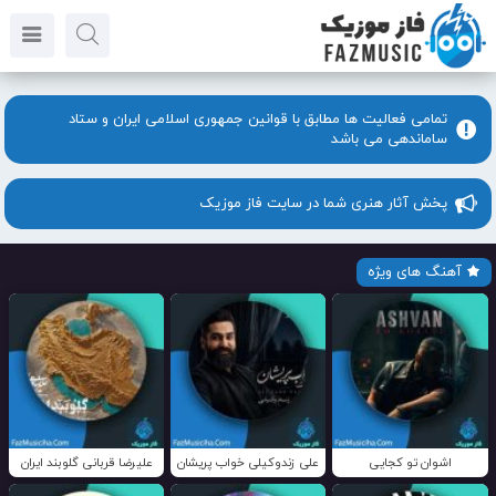
تمامی فعالیت ها مطابق با قوانین جمهوری اسلامی ایران و ستاد
ساماندهی می باشد
پخش آثار هنری شما در سایت فاز موزیک
آهنگ های ویژه
اشوان تو کجایی
علی زندوکیلی خواب پریشان
علیرضا قربانی گلوبند ایران