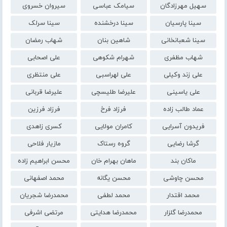
سهیل مهرزادگان
سیامک عباسی
سیروان خسروی
سینا پارسیان
سینا درخشنده
سینا سرلک
سینا شعبانخانی
شاهین بنان
شهاب رمضان
شهاب مظفری
شهرام شکوهی
علی اصحابی
علی زند وکیلی
علی لهراسبی
علی منتظری
علی یاسینی
علیرضا طلیسچی
علیرضا قربانی
عماد طالب زاده
فرزاد فرخ
فرزاد فرزین
فریدون آسرایی
کامران مولایی
کسری زاهدی
گرشا رضایی
گروه رستاک
مازیار فلاحی
ماکان بند
ماهان بهرام خان
محسن ابراهیم زاده
محسن چاوشی
محسن یگانه
محمد اصفهانی
محمد اقتدار
محمد لطفی
محمدرضا شجریان
محمدرضا گلزار
محمدرضا هدایتی
مرتضی اشرفی