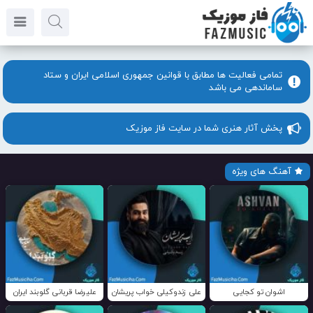
تمامی فعالیت ها مطابق با قوانین جمهوری اسلامی ایران و ستاد
ساماندهی می باشد
پخش آثار هنری شما در سایت فاز موزیک
آهنگ های ویژه
اشوان تو کجایی
علی زندوکیلی خواب پریشان
علیرضا قربانی گلوبند ایران