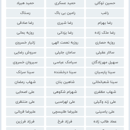
حسین توکلی
حمید عسکری
حمید هیراد
راغب
رامین بی باک
رستاک
رضا بهرام
رضا شیری
رضا صادقی
رضا ملک زاده
رضا یزدانی
روزبه بمانی
روزبه حصاری
روزبه نعمت الهی
زانیار خسروی
سالار عقیلی
سامان جلیلی
سروش رضایی
سهیل مهرزادگان
سیامک عباسی
سیروان خسروی
سینا پارسیان
سینا درخشنده
سینا سرلک
سینا شعبانخانی
شاهین بنان
شهاب رمضان
شهاب مظفری
شهرام شکوهی
علی اصحابی
علی زند وکیلی
علی لهراسبی
علی منتظری
علی یاسینی
علیرضا طلیسچی
علیرضا قربانی
عماد طالب زاده
فرزاد فرخ
فرزاد فرزین