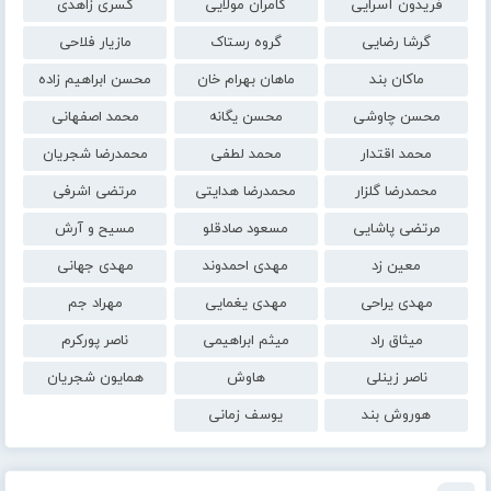
فریدون آسرایی
کامران مولایی
کسری زاهدی
گرشا رضایی
گروه رستاک
مازیار فلاحی
ماکان بند
ماهان بهرام خان
محسن ابراهیم زاده
محسن چاوشی
محسن یگانه
محمد اصفهانی
محمد اقتدار
محمد لطفی
محمدرضا شجریان
محمدرضا گلزار
محمدرضا هدایتی
مرتضی اشرفی
مرتضی پاشایی
مسعود صادقلو
مسیح و آرش
معین زد
مهدی احمدوند
مهدی جهانی
مهدی یراحی
مهدی یغمایی
مهراد جم
میثاق راد
میثم ابراهیمی
ناصر پورکرم
ناصر زینلی
هاوش
همایون شجریان
هوروش بند
یوسف زمانی