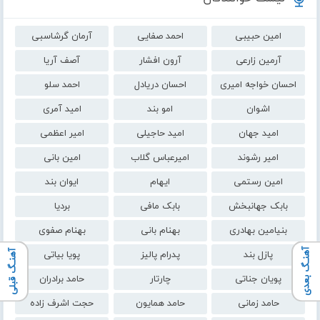
امین حبیبی
احمد صفایی
آرمان گرشاسبی
آرمین زارعی
آرون افشار
آصف آریا
احسان خواجه امیری
احسان دریادل
احمد سلو
اشوان
امو بند
امید آمری
امید جهان
امید حاجیلی
امیر اعظمی
امیر رشوند
امیرعباس گلاب
امین بانی
امین رستمی
ایهام
ایوان بند
بابک جهانبخش
بابک مافی
بردیا
بنیامین بهادری
بهنام بانی
بهنام صفوی
آهنـگ بعدی
آهنـگ قبلی
پازل بند
پدرام پالیز
پویا بیاتی
پویان جناتی
چارتار
حامد برادران
حامد زمانی
حامد همایون
حجت اشرف زاده