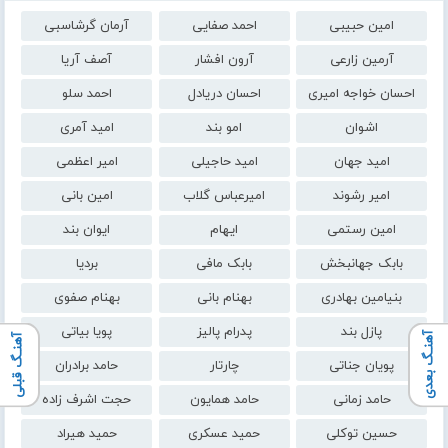
امین حبیبی
احمد صفایی
آرمان گرشاسبی
آرمین زارعی
آرون افشار
آصف آریا
احسان خواجه امیری
احسان دریادل
احمد سلو
اشوان
امو بند
امید آمری
امید جهان
امید حاجیلی
امیر اعظمی
امیر رشوند
امیرعباس گلاب
امین بانی
امین رستمی
ایهام
ایوان بند
بابک جهانبخش
بابک مافی
بردیا
بنیامین بهادری
بهنام بانی
بهنام صفوی
پازل بند
پدرام پالیز
پویا بیاتی
آهنـگ بعدی
آهنـگ قبلی
پویان جناتی
چارتار
حامد برادران
حامد زمانی
حامد همایون
حجت اشرف زاده
حسین توکلی
حمید عسکری
حمید هیراد