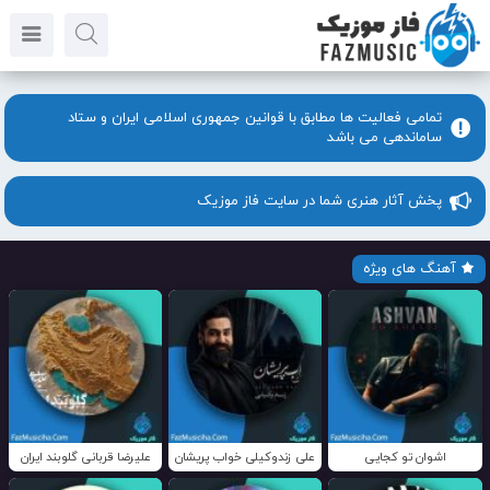
تمامی فعالیت ها مطابق با قوانین جمهوری اسلامی ایران و ستاد
ساماندهی می باشد
پخش آثار هنری شما در سایت فاز موزیک
آهنگ های ویژه
اشوان تو کجایی
علی زندوکیلی خواب پریشان
علیرضا قربانی گلوبند ایران