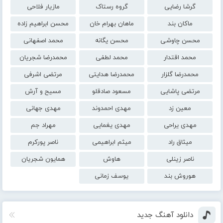
گرشا رضایی
گروه رستاک
مازیار فلاحی
ماکان بند
ماهان بهرام خان
محسن ابراهیم زاده
محسن چاوشی
محسن یگانه
محمد اصفهانی
محمد اقتدار
محمد لطفی
محمدرضا شجریان
محمدرضا گلزار
محمدرضا هدایتی
مرتضی اشرفی
مرتضی پاشایی
مسعود صادقلو
مسیح و آرش
معین زد
مهدی احمدوند
مهدی جهانی
مهدی یراحی
مهدی یغمایی
مهراد جم
میثاق راد
میثم ابراهیمی
ناصر پورکرم
ناصر زینلی
هاوش
همایون شجریان
هوروش بند
یوسف زمانی
دانلود آهنگ جدید