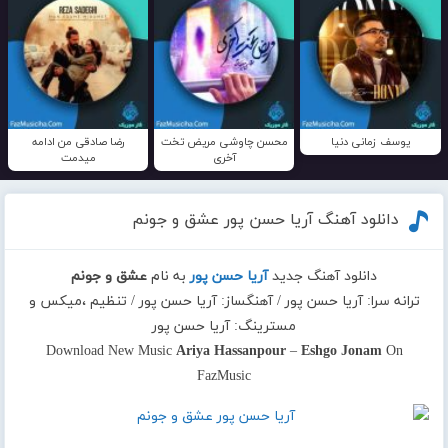
یوسف زمانی دنیا
محسن چاوشی مریض تخت
رضا صادقی من ادامه
آخری
میدمت
دانلود آهنگ آریا حسن پور عشق و جونم
دانلود آهنگ جدید
آریا حسن پور
به نام
عشق و جونم
ترانه سرا: آریا حسن پور / آهنگساز: آریا حسن پور / تنظیم ،میکس و
مسترینگ: آریا حسن پور
Download New Music
Ariya Hassanpour
–
Eshgo Jonam
On
FazMusic