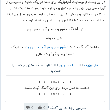
در این پست از وبسایت
فازموزیک
برای شما موزیک جدید و شنیدنی از
آریا حسن پور
عزیز به نام
عشق و جونم
با دو کیفیت متفاوت ۱۲۸ و
۳۲۰ جهت دانلود و پخش آنلاین آماده کرده ایم. امیدواریم از این ترانه
زیبا لذت ببرید و حتما نظرتون رو در پایین صفحه بنویسید.
متن آهنگ عشق و جونم آریا حسن پور :
عشق و جونم
دانلود آهنگ جدید
عشق و جونم آریا حسن پور
با لینک
مستقیم و کیفیت عالی
فاز موزیک
>>>
آریا حسن پور
>>> دانلود آهنگ عشق و جونم آریا
حسن پور
●—♩—♪♫♫♪—♩—●
متاسفانه متن ترانه برای این آهنگ ثبت نشده ...
●—♩—♪♫♫♪—♩—●
نظرتون راجع به این آهنگ؟
0
0