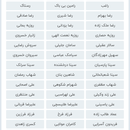
راغب
رامین بی باک
رستاک
رضا بهرام
رضا شیری
رضا صادقی
رضا ملک زاده
رضا یزدانی
روزبه بمانی
روزبه حصاری
روزبه نعمت الهی
زانیار خسروی
سالار عقیلی
سامان جلیلی
سروش رضایی
سهیل مهرزادگان
سیامک عباسی
سیروان خسروی
سینا پارسیان
سینا درخشنده
سینا سرلک
سینا شعبانخانی
شاهین بنان
شهاب رمضان
شهاب مظفری
شهرام شکوهی
علی اصحابی
علی زند وکیلی
علی لهراسبی
علی منتظری
علی یاسینی
علیرضا طلیسچی
علیرضا قربانی
عماد طالب زاده
فرزاد فرخ
فرزاد فرزین
فریدون آسرایی
کامران مولایی
کسری زاهدی