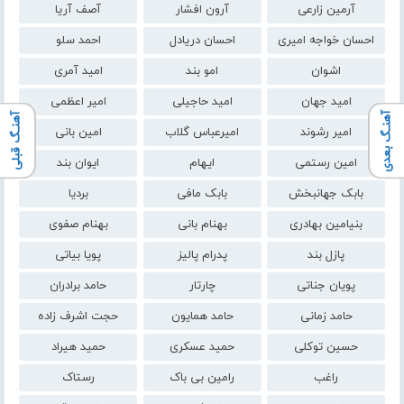
آرمین زارعی
آرون افشار
آصف آریا
احسان خواجه امیری
احسان دریادل
احمد سلو
اشوان
امو بند
امید آمری
امید جهان
امید حاجیلی
امیر اعظمی
آهنـگ بعدی
آهنـگ قبلی
امیر رشوند
امیرعباس گلاب
امین بانی
امین رستمی
ایهام
ایوان بند
بابک جهانبخش
بابک مافی
بردیا
بنیامین بهادری
بهنام بانی
بهنام صفوی
پازل بند
پدرام پالیز
پویا بیاتی
پویان جناتی
چارتار
حامد برادران
حامد زمانی
حامد همایون
حجت اشرف زاده
حسین توکلی
حمید عسکری
حمید هیراد
راغب
رامین بی باک
رستاک