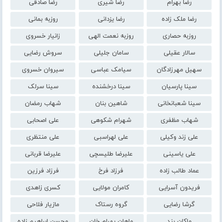
رضا بهرام
رضا شیری
رضا صادقی
رضا ملک زاده
رضا یزدانی
روزبه بمانی
روزبه حصاری
روزبه نعمت الهی
زانیار خسروی
سالار عقیلی
سامان جلیلی
سروش رضایی
سهیل مهرزادگان
سیامک عباسی
سیروان خسروی
سینا پارسیان
سینا درخشنده
سینا سرلک
سینا شعبانخانی
شاهین بنان
شهاب رمضان
شهاب مظفری
شهرام شکوهی
علی اصحابی
علی زند وکیلی
علی لهراسبی
علی منتظری
علی یاسینی
علیرضا طلیسچی
علیرضا قربانی
عماد طالب زاده
فرزاد فرخ
فرزاد فرزین
فریدون آسرایی
کامران مولایی
کسری زاهدی
گرشا رضایی
گروه رستاک
مازیار فلاحی
ماکان بند
ماهان بهرام خان
محسن ابراهیم زاده