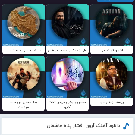
اشوان تو کجایی
علی زندوکیلی خواب پریشان
علیرضا قربانی گلوبند ایران
یوسف زمانی دنیا
محسن چاوشی مریض تخت
رضا صادقی من ادامه
آخری
میدمت
دانلود آهنگ آرون افشار پناه عاشقان