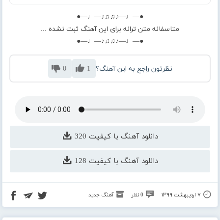
●—♩—♪♫♫♪—♩—●
متاسفانه متن ترانه برای این آهنگ ثبت نشده ...
●—♩—♪♫♫♪—♩—●
نظرتون راجع به این آهنگ؟
1
0
دانلود آهنگ با کیفیت 320
دانلود آهنگ با کیفیت 128
۷ اردیبهشت ۱۳۹۹
0 نظر
آهنگ جدید