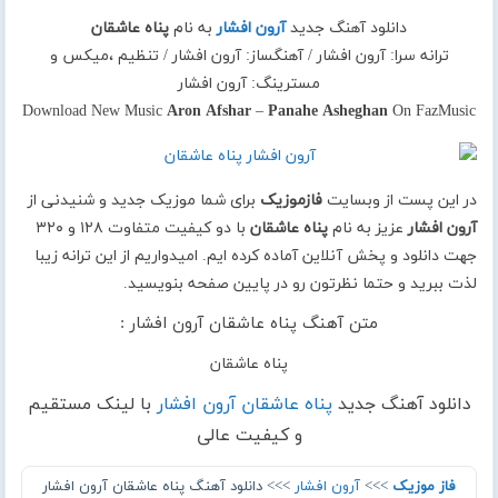
دانلود آهنگ جدید
آرون افشار
به نام
پناه عاشقان
ترانه سرا: آرون افشار / آهنگساز: آرون افشار / تنظیم ،میکس و
مسترینگ: آرون افشار
Download New Music
Aron Afshar
–
Panahe Asheghan
On FazMusic
در این پست از وبسایت
فازموزیک
برای شما موزیک جدید و شنیدنی از
آرون افشار
عزیز به نام
پناه عاشقان
با دو کیفیت متفاوت ۱۲۸ و ۳۲۰
جهت دانلود و پخش آنلاین آماده کرده ایم. امیدواریم از این ترانه زیبا
لذت ببرید و حتما نظرتون رو در پایین صفحه بنویسید.
متن آهنگ پناه عاشقان آرون افشار :
پناه عاشقان
دانلود آهنگ جدید
پناه عاشقان آرون افشار
با لینک مستقیم
و کیفیت عالی
فاز موزیک
>>>
آرون افشار
>>> دانلود آهنگ پناه عاشقان آرون افشار