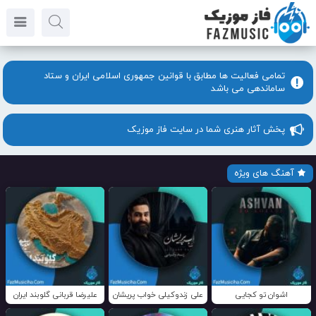
تمامی فعالیت ها مطابق با قوانین جمهوری اسلامی ایران و ستاد
ساماندهی می باشد
پخش آثار هنری شما در سایت فاز موزیک
آهنگ های ویژه
اشوان تو کجایی
علی زندوکیلی خواب پریشان
علیرضا قربانی گلوبند ایران