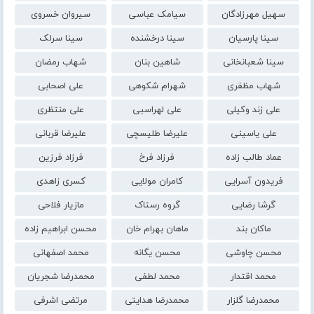
سهیل مهرزادگان
سیامک عباسی
سیروان خسروی
سینا پارسیان
سینا درخشنده
سینا سرلک
سینا شعبانخانی
شاهین بنان
شهاب رمضان
شهاب مظفری
شهرام شکوهی
علی اصحابی
علی زند وکیلی
علی لهراسبی
علی منتظری
علی یاسینی
علیرضا طلیسچی
علیرضا قربانی
عماد طالب زاده
فرزاد فرخ
فرزاد فرزین
فریدون آسرایی
کامران مولایی
کسری زاهدی
گرشا رضایی
گروه رستاک
مازیار فلاحی
ماکان بند
ماهان بهرام خان
محسن ابراهیم زاده
محسن چاوشی
محسن یگانه
محمد اصفهانی
محمد اقتدار
محمد لطفی
محمدرضا شجریان
محمدرضا گلزار
محمدرضا هدایتی
مرتضی اشرفی