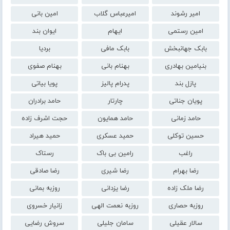
امیر رشوند
امیرعباس گلاب
امین بانی
امین رستمی
ایهام
ایوان بند
بابک جهانبخش
بابک مافی
بردیا
بنیامین بهادری
بهنام بانی
بهنام صفوی
پازل بند
پدرام پالیز
پویا بیاتی
پویان جناتی
چارتار
حامد برادران
حامد زمانی
حامد همایون
حجت اشرف زاده
حسین توکلی
حمید عسکری
حمید هیراد
راغب
رامین بی باک
رستاک
رضا بهرام
رضا شیری
رضا صادقی
رضا ملک زاده
رضا یزدانی
روزبه بمانی
روزبه حصاری
روزبه نعمت الهی
زانیار خسروی
سالار عقیلی
سامان جلیلی
سروش رضایی