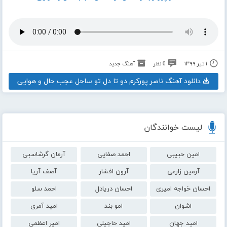
۱ تیر ۱۳۹۹
0 نظر
آهنگ جدید
دانلود آهنگ ناصر پورکرم دو تا دل تو ساحل عجب حال و هوایی
لیست خوانندگان
امین حبیبی
احمد صفایی
آرمان گرشاسبی
آرمین زارعی
آرون افشار
آصف آریا
احسان خواجه امیری
احسان دریادل
احمد سلو
اشوان
امو بند
امید آمری
امید جهان
امید حاجیلی
امیر اعظمی