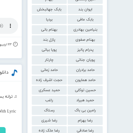
ایوان بند
بابک جهانبخش
بابک مافی
بردیا
بنیامین بهادری
بهنام بانی
بهنام صفوی
پازل بند
۲۳ اردیبهشت ۱۴۰۰
پدرام پالیز
پویا بیاتی
پویان جناتی
چارتار
حامد برادران
حامد زمانی
دانل
حامد همایون
حجت اشرف زاده
حسین توکلی
حمید عسکری
♫ ترانه بس
حمید هیراد
راغب
رامین بی باک
رستاک
ith Lyric
رضا بهرام
رضا شیری
رضا صادقی
رضا ملک زاده