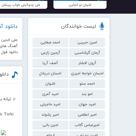
اشوان تو کجایی
علی زندوکیلی خواب پریشان
دانلود 
لیست خوانندگان
علی الدین 
امین حبیبی
احمد صفایی
آهنگ های ع
دانلود فول
آرمان گرشاسبی
آرمین زارعی
آرون افشار
آصف آریا
احسان خواجه امیری
احسان دریادل
دانل
احمد سلو
اشوان
امو بند
امید آمری
♫ ترانه ب
امید جهان
امید حاجیلی
c Turki
امیر اعظمی
امیر رشوند
امیرعباس گلاب
امین بانی
امین رستمی
ایهام