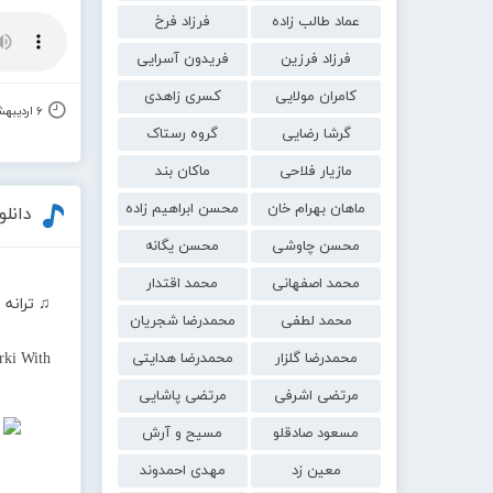
عماد طالب زاده
فرزاد فرخ
فرزاد فرزین
فریدون آسرایی
کامران مولایی
کسری زاهدی
۶ اردیبهشت ۱۴۰۰
گرشا رضایی
گروه رستاک
مازیار فلاحی
ماکان بند
ماهان بهرام خان
محسن ابراهیم زاده
دانل
محسن چاوشی
محسن یگانه
محمد اصفهانی
محمد اقتدار
♫ ترانه 
محمد لطفی
محمدرضا شجریان
محمدرضا گلزار
محمدرضا هدایتی
ki With
مرتضی اشرفی
مرتضی پاشایی
مسعود صادقلو
مسیح و آرش
معین زد
مهدی احمدوند