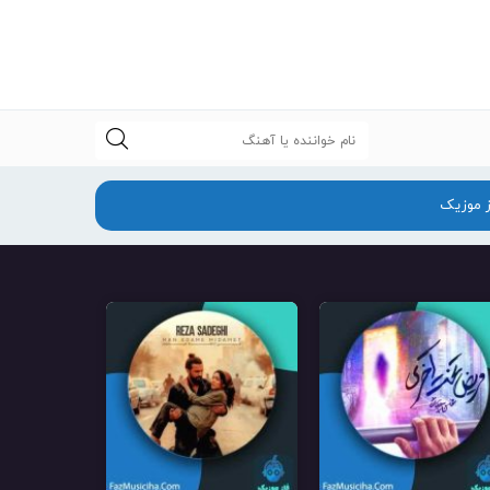
جستجو
ز موزیک