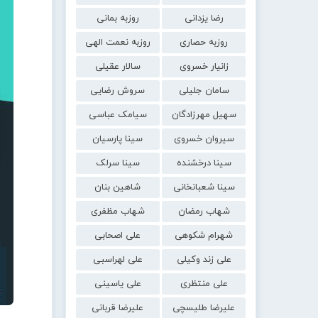
رضا یزدانی
روزبه بمانی
روزبه حصاری
روزبه نعمت الهی
زانیار خسروی
سالار عقیلی
سامان جلیلی
سروش رضایی
سهیل مهرزادگان
سیامک عباسی
سیروان خسروی
سینا پارسیان
سینا درخشنده
سینا سرلک
سینا شعبانخانی
شاهین بنان
شهاب رمضان
شهاب مظفری
شهرام شکوهی
علی اصحابی
علی زند وکیلی
علی لهراسبی
علی منتظری
علی یاسینی
علیرضا طلیسچی
علیرضا قربانی