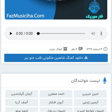
۴ اسفند ۱۳۹۹
0 نظر
آهنگ جدید
دانلود آهنگ شاهین ملکوتی قلب منو ببر
لیست خوانندگان
امین حبیبی
احمد صفایی
آرمان گرشاسبی
آرمین زارعی
آرون افشار
آصف آریا
احسان خواجه امیری
احسان دریادل
احمد سلو