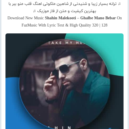
♫ ترانه بسیار زیبا و شنیدنی از شاهین ملکوتی اهنگ قلب منو ببر با
بهترین کیفیت و متن از فاز موزیک ♫
Download New Music
Shahin Malekooti
–
Ghalbe Mano Bebar
On
FazMusic With Lyric Text & High Quality 320 | 128