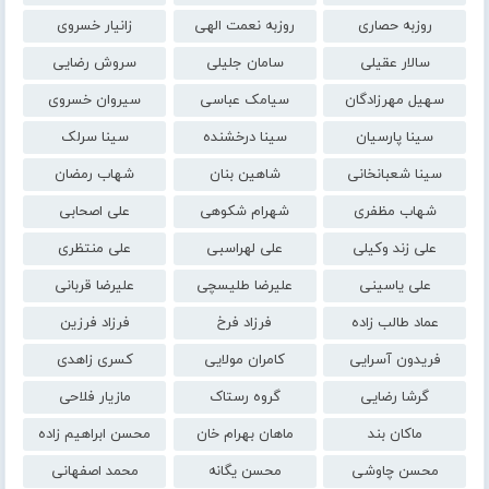
روزبه حصاری
روزبه نعمت الهی
زانیار خسروی
سالار عقیلی
سامان جلیلی
سروش رضایی
سهیل مهرزادگان
سیامک عباسی
سیروان خسروی
سینا پارسیان
سینا درخشنده
سینا سرلک
سینا شعبانخانی
شاهین بنان
شهاب رمضان
شهاب مظفری
شهرام شکوهی
علی اصحابی
علی زند وکیلی
علی لهراسبی
علی منتظری
علی یاسینی
علیرضا طلیسچی
علیرضا قربانی
عماد طالب زاده
فرزاد فرخ
فرزاد فرزین
فریدون آسرایی
کامران مولایی
کسری زاهدی
گرشا رضایی
گروه رستاک
مازیار فلاحی
ماکان بند
ماهان بهرام خان
محسن ابراهیم زاده
محسن چاوشی
محسن یگانه
محمد اصفهانی