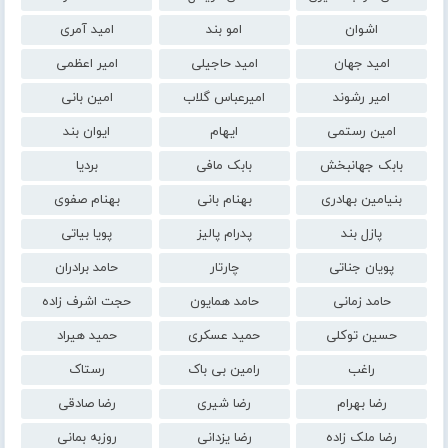
اشوان
امو بند
امید آمری
امید جهان
امید حاجیلی
امیر اعظمی
امیر رشوند
امیرعباس گلاب
امین بانی
امین رستمی
ایهام
ایوان بند
بابک جهانبخش
بابک مافی
بردیا
بنیامین بهادری
بهنام بانی
بهنام صفوی
پازل بند
پدرام پالیز
پویا بیاتی
پویان جناتی
چارتار
حامد برادران
حامد زمانی
حامد همایون
حجت اشرف زاده
حسین توکلی
حمید عسکری
حمید هیراد
راغب
رامین بی باک
رستاک
رضا بهرام
رضا شیری
رضا صادقی
رضا ملک زاده
رضا یزدانی
روزبه بمانی