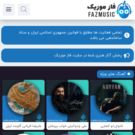
تمامی فعالیت ها مطابق با قوانین جمهوری اسلامی ایران و ستاد
ساماندهی می باشد
پخش آثار هنری شما در سایت فاز موزیک
آهنگ های ویژه
اشوان تو کجایی
علی زندوکیلی خواب پریشان
علیرضا قربانی گلوبند ایران