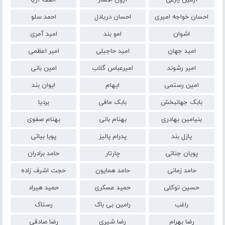
آرمین زارعی
آرون افشار
آصف آریا
احسان خواجه امیری
احسان دریادل
احمد سلو
اشوان
امو بند
امید آمری
امید جهان
امید حاجیلی
امیر اعظمی
امیر رشوند
امیرعباس گلاب
امین بانی
امین رستمی
ایهام
ایوان بند
بابک جهانبخش
بابک مافی
بردیا
بنیامین بهادری
بهنام بانی
بهنام صفوی
پازل بند
پدرام پالیز
پویا بیاتی
پویان جناتی
چارتار
حامد برادران
حامد زمانی
حامد همایون
حجت اشرف زاده
حسین توکلی
حمید عسکری
حمید هیراد
راغب
رامین بی باک
رستاک
رضا بهرام
رضا شیری
رضا صادقی