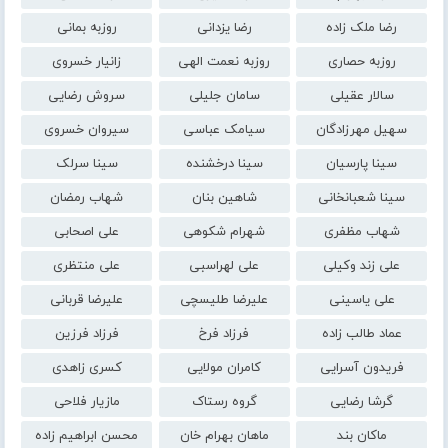
رضا ملک زاده
رضا یزدانی
روزبه بمانی
روزبه حصاری
روزبه نعمت الهی
زانیار خسروی
سالار عقیلی
سامان جلیلی
سروش رضایی
سهیل مهرزادگان
سیامک عباسی
سیروان خسروی
سینا پارسیان
سینا درخشنده
سینا سرلک
سینا شعبانخانی
شاهین بنان
شهاب رمضان
شهاب مظفری
شهرام شکوهی
علی اصحابی
علی زند وکیلی
علی لهراسبی
علی منتظری
علی یاسینی
علیرضا طلیسچی
علیرضا قربانی
عماد طالب زاده
فرزاد فرخ
فرزاد فرزین
فریدون آسرایی
کامران مولایی
کسری زاهدی
گرشا رضایی
گروه رستاک
مازیار فلاحی
ماکان بند
ماهان بهرام خان
محسن ابراهیم زاده