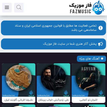
تمامی فعالیت ها مطابق با قوانین جمهوری اسلامی ایران و ستاد
ساماندهی می باشد
پخش آثار هنری شما در سایت فاز موزیک
آهنگ های ویژه
اشوان تو کجایی
علی زندوکیلی خواب پریشان
علیرضا قربانی گلوبند ایران