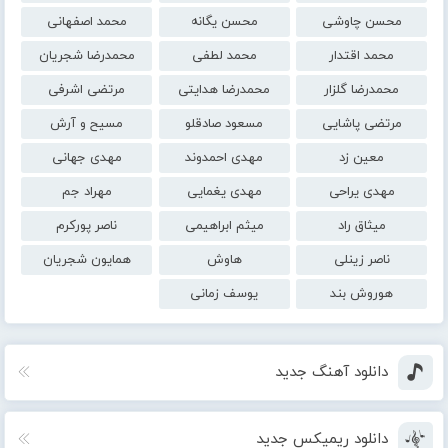
محسن چاوشی
محسن یگانه
محمد اصفهانی
محمد اقتدار
محمد لطفی
محمدرضا شجریان
محمدرضا گلزار
محمدرضا هدایتی
مرتضی اشرفی
مرتضی پاشایی
مسعود صادقلو
مسیح و آرش
معین زد
مهدی احمدوند
مهدی جهانی
مهدی یراحی
مهدی یغمایی
مهراد جم
میثاق راد
میثم ابراهیمی
ناصر پورکرم
ناصر زینلی
هاوش
همایون شجریان
هوروش بند
یوسف زمانی
دانلود آهنگ جدید
دانلود ریمیکس جدید