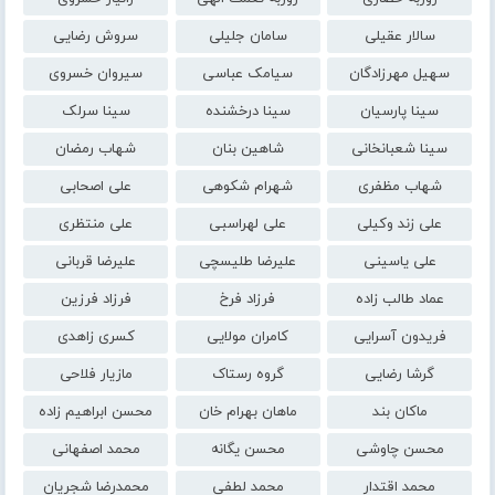
سالار عقیلی
سامان جلیلی
سروش رضایی
سهیل مهرزادگان
سیامک عباسی
سیروان خسروی
سینا پارسیان
سینا درخشنده
سینا سرلک
سینا شعبانخانی
شاهین بنان
شهاب رمضان
شهاب مظفری
شهرام شکوهی
علی اصحابی
علی زند وکیلی
علی لهراسبی
علی منتظری
علی یاسینی
علیرضا طلیسچی
علیرضا قربانی
عماد طالب زاده
فرزاد فرخ
فرزاد فرزین
فریدون آسرایی
کامران مولایی
کسری زاهدی
گرشا رضایی
گروه رستاک
مازیار فلاحی
ماکان بند
ماهان بهرام خان
محسن ابراهیم زاده
محسن چاوشی
محسن یگانه
محمد اصفهانی
محمد اقتدار
محمد لطفی
محمدرضا شجریان