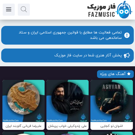
تمامی فعالیت ها مطابق با قوانین جمهوری اسلامی ایران و ستاد
ساماندهی می باشد
پخش آثار هنری شما در سایت فاز موزیک
آهنگ های ویژه
اشوان تو کجایی
علی زندوکیلی خواب پریشان
علیرضا قربانی گلوبند ایران