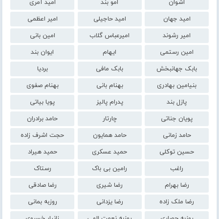
اشوان
امو بند
امید آمری
امید جهان
امید حاجیلی
امیر اعظمی
امیر رشوند
امیرعباس گلاب
امین بانی
امین رستمی
ایهام
ایوان بند
بابک جهانبخش
بابک مافی
بردیا
بنیامین بهادری
بهنام بانی
بهنام صفوی
پازل بند
پدرام پالیز
پویا بیاتی
پویان جناتی
چارتار
حامد برادران
حامد زمانی
حامد همایون
حجت اشرف زاده
حسین توکلی
حمید عسکری
حمید هیراد
راغب
رامین بی باک
رستاک
رضا بهرام
رضا شیری
رضا صادقی
رضا ملک زاده
رضا یزدانی
روزبه بمانی
روزبه حصاری
روزبه نعمت الهی
زانیار خسروی