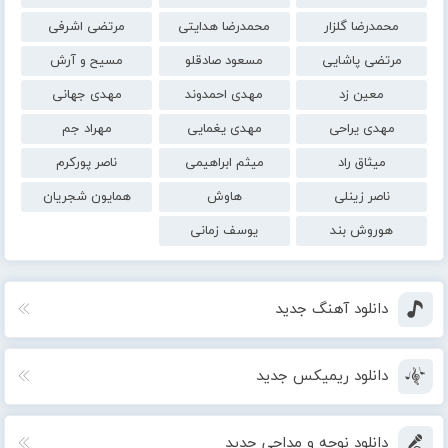
محمدرضا گلزار
محمدرضا هدایتی
مرتضی اشرفی
مرتضی پاشایی
مسعود صادقلو
مسیح و آرش
معین زد
مهدی احمدوند
مهدی جهانی
مهدی یراحی
مهدی یغمایی
مهراد جم
میثاق راد
میثم ابراهیمی
ناصر پورکرم
ناصر زینلی
هاوش
همایون شجریان
هوروش بند
یوسف زمانی
دانلود آهنگ جدید
دانلود ریمیکس جدید
دانلود نوحه و مداحی جدید