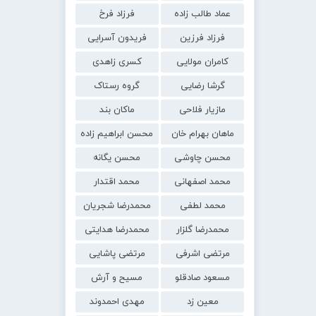
عماد طالب زاده
فرزاد فرخ
فرزاد فرزین
فریدون آسرایی
کامران مولایی
کسری زاهدی
گرشا رضایی
گروه رستاک
مازیار فلاحی
ماکان بند
ماهان بهرام خان
محسن ابراهیم زاده
محسن چاوشی
محسن یگانه
محمد اصفهانی
محمد اقتدار
محمد لطفی
محمدرضا شجریان
محمدرضا گلزار
محمدرضا هدایتی
مرتضی اشرفی
مرتضی پاشایی
مسعود صادقلو
مسیح و آرش
معین زد
مهدی احمدوند