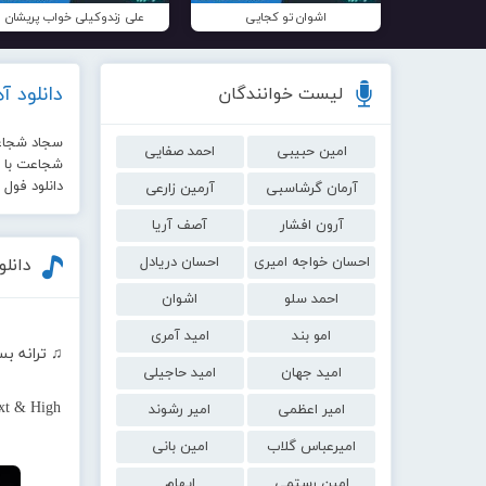
اشوان تو کجایی
علی زندوکیلی خواب پریشان
دانلود 
لیست خوانندگان
سجاد شجاع
امین حبیبی
احمد صفایی
شجاعت با کی
دانلود فول
آرمان گرشاسبی
آرمین زارعی
آرون افشار
آصف آریا
احسان خواجه امیری
احسان دریادل
دانل
احمد سلو
اشوان
امو بند
امید آمری
♫ ترانه بس
امید جهان
امید حاجیلی
xt & High
امیر اعظمی
امیر رشوند
امیرعباس گلاب
امین بانی
امین رستمی
ایهام