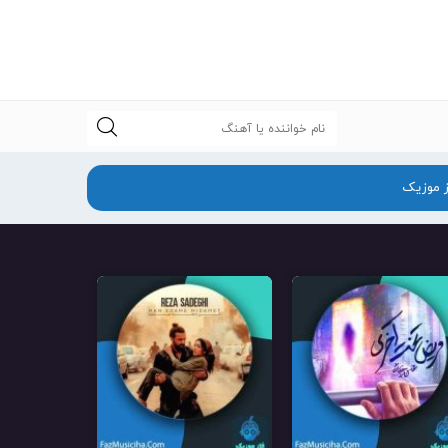
جستجو
ز موزیک