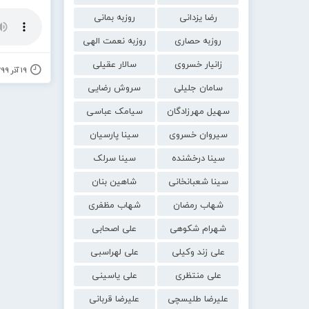
رضا یزدانی
روزبه بمانی
روزبه حصاری
روزبه نعمت الهی
زانیار خسروی
سالار عقیلی
۱۹ آذر ۱۳۹۹
سامان جلیلی
سروش رضایی
سهیل مهرزادگان
سیامک عباسی
سیروان خسروی
سینا پارسیان
سینا درخشنده
سینا سرلک
سینا شعبانخانی
شاهین بنان
شهاب رمضان
شهاب مظفری
شهرام شکوهی
علی اصحابی
علی زند وکیلی
علی لهراسبی
علی منتظری
علی یاسینی
علیرضا طلیسچی
علیرضا قربانی