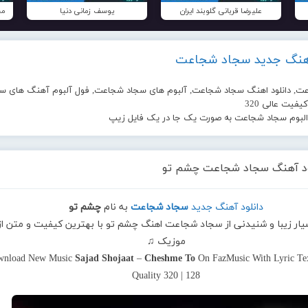
علیرضا قربانی گلوبند ایران
یوسف زمانی دنیا
مح
آهنگ جدید سجاد شجاعت
ت, دانلود اهنگ سجاد شجاعت, آلبوم های سجاد شجاعت, فول آلبوم آهنگ های س
فیت عالی 320
 البوم سجاد شجاعت به صورت یک جا در یک فایل زیپ
ود آهنگ سجاد شجاعت چشم تو
دانلود آهنگ جدید
سجاد شجاعت
به نام
چشم تو
یار زیبا و شنیدنی از سجاد شجاعت اهنگ چشم تو با بهترین کیفیت و متن از 
موزیک ♫
wnload New Music
Sajad Shojaat
–
Cheshme To
On FazMusic With Lyric Te
Quality 320 | 128