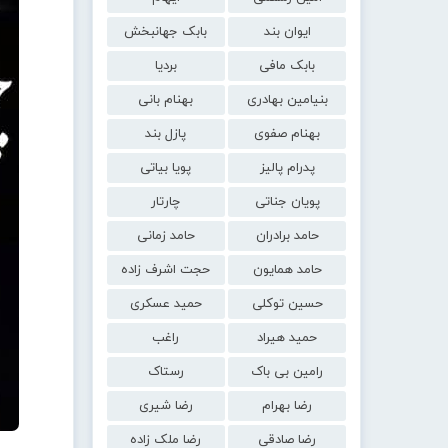
ایوان بند
بابک جهانبخش
بابک مافی
بردیا
بنیامین بهادری
بهنام بانی
بهنام صفوی
پازل بند
پدرام پالیز
پویا بیاتی
پویان جناتی
چارتار
حامد برادران
حامد زمانی
حامد همایون
حجت اشرف زاده
حسین توکلی
حمید عسکری
حمید هیراد
راغب
رامین بی باک
رستاک
رضا بهرام
رضا شیری
رضا صادقی
رضا ملک زاده