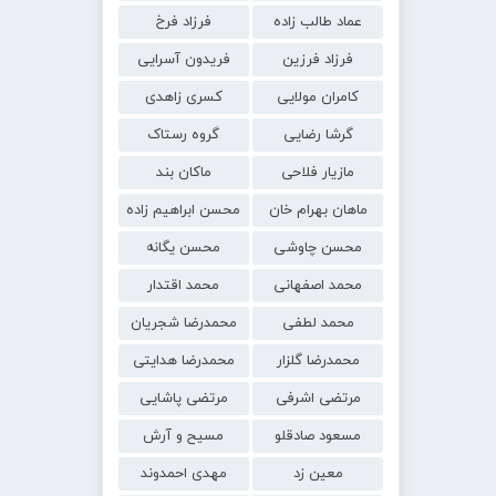
عماد طالب زاده
فرزاد فرخ
فرزاد فرزین
فریدون آسرایی
کامران مولایی
کسری زاهدی
گرشا رضایی
گروه رستاک
مازیار فلاحی
ماکان بند
ماهان بهرام خان
محسن ابراهیم زاده
محسن چاوشی
محسن یگانه
محمد اصفهانی
محمد اقتدار
محمد لطفی
محمدرضا شجریان
محمدرضا گلزار
محمدرضا هدایتی
مرتضی اشرفی
مرتضی پاشایی
مسعود صادقلو
مسیح و آرش
معین زد
مهدی احمدوند