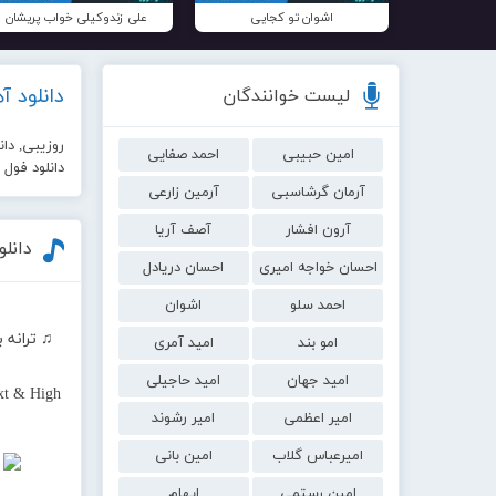
اشوان تو کجایی
علی زندوکیلی خواب پریشان
دانلود 
لیست خوانندگان
روزیبی, دان
امین حبیبی
احمد صفایی
دانلود فول
آرمان گرشاسبی
آرمین زارعی
آرون افشار
آصف آریا
دانل
احسان خواجه امیری
احسان دریادل
احمد سلو
اشوان
♫ ترانه 
امو بند
امید آمری
امید جهان
امید حاجیلی
xt & High
امیر اعظمی
امیر رشوند
امیرعباس گلاب
امین بانی
امین رستمی
ایهام