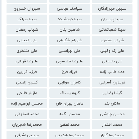
سهیل مهرزادگان
سیامک عباسی
سیروان خسروی
سینا پارسیان
سینا درخشنده
سینا سرلک
سینا شعبانخانی
شاهین بنان
شهاب رمضان
شهاب مظفری
شهرام شکوهی
علی اصحابی
علی زند وکیلی
علی لهراسبی
علی منتظری
علی یاسینی
علیرضا طلیسچی
علیرضا قربانی
عماد طالب زاده
فرزاد فرخ
فرزاد فرزین
فریدون آسرایی
کامران مولایی
کسری زاهدی
گرشا رضایی
گروه رستاک
مازیار فلاحی
ماکان بند
ماهان بهرام خان
محسن ابراهیم زاده
محسن چاوشی
محسن یگانه
محمد اصفهانی
محمد اقتدار
محمد لطفی
محمدرضا شجریان
محمدرضا گلزار
محمدرضا هدایتی
مرتضی اشرفی