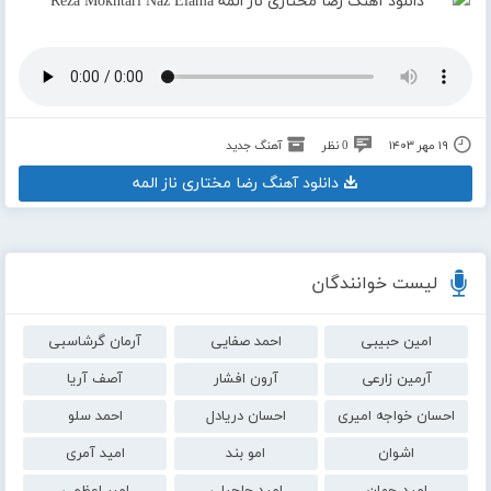
۱۹ مهر ۱۴۰۳
0 نظر
آهنگ جدید
دانلود آهنگ رضا مختاری ناز المه
لیست خوانندگان
امین حبیبی
احمد صفایی
آرمان گرشاسبی
آرمین زارعی
آرون افشار
آصف آریا
احسان خواجه امیری
احسان دریادل
احمد سلو
اشوان
امو بند
امید آمری
امید جهان
امید حاجیلی
امیر اعظمی