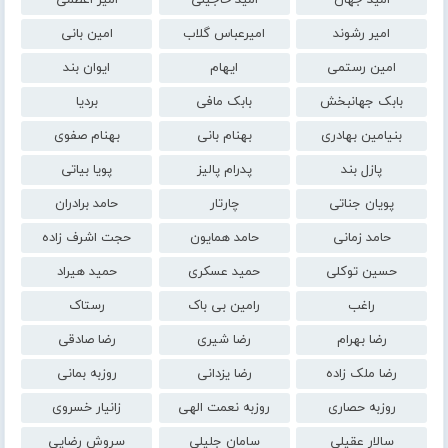
امیر رشوند
امیرعباس گلاب
امین بانی
امین رستمی
ایهام
ایوان بند
بابک جهانبخش
بابک مافی
بردیا
بنیامین بهادری
بهنام بانی
بهنام صفوی
پازل بند
پدرام پالیز
پویا بیاتی
پویان جناتی
چارتار
حامد برادران
حامد زمانی
حامد همایون
حجت اشرف زاده
حسین توکلی
حمید عسکری
حمید هیراد
راغب
رامین بی باک
رستاک
رضا بهرام
رضا شیری
رضا صادقی
رضا ملک زاده
رضا یزدانی
روزبه بمانی
روزبه حصاری
روزبه نعمت الهی
زانیار خسروی
سالار عقیلی
سامان جلیلی
سروش رضایی