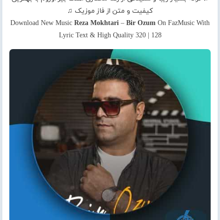
کیفیت و متن از فاز موزیک ♫
Download New Music
Reza Mokhtari
–
Bir Ozum
On FazMusic With
Lyric Text & High Quality 320 | 128