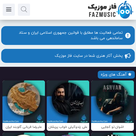
تمامی فعالیت ها مطابق با قوانین جمهوری اسلامی ایران و ستاد
ساماندهی می باشد
پخش آثار هنری شما در سایت فاز موزیک
آهنگ های ویژه
اشوان تو کجایی
علی زندوکیلی خواب پریشان
علیرضا قربانی گلوبند ایران