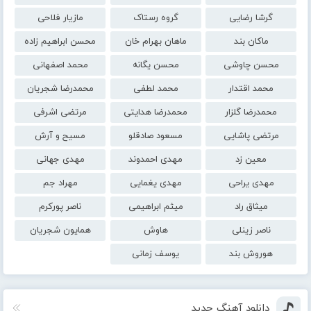
گرشا رضایی
گروه رستاک
مازیار فلاحی
ماکان بند
ماهان بهرام خان
محسن ابراهیم زاده
محسن چاوشی
محسن یگانه
محمد اصفهانی
محمد اقتدار
محمد لطفی
محمدرضا شجریان
محمدرضا گلزار
محمدرضا هدایتی
مرتضی اشرفی
مرتضی پاشایی
مسعود صادقلو
مسیح و آرش
معین زد
مهدی احمدوند
مهدی جهانی
مهدی یراحی
مهدی یغمایی
مهراد جم
میثاق راد
میثم ابراهیمی
ناصر پورکرم
ناصر زینلی
هاوش
همایون شجریان
هوروش بند
یوسف زمانی
دانلود آهنگ جدید