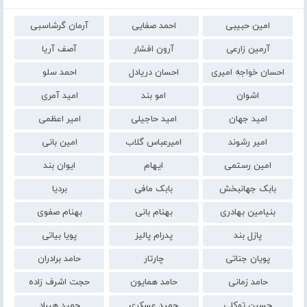
امین حبیبی
احمد صفایی
آرمان گرشاسبی
آرمین زارعی
آرون افشار
آصف آریا
احسان خواجه امیری
احسان دریادل
احمد سلو
اشوان
امو بند
امید آمری
امید جهان
امید حاجیلی
امیر اعظمی
امیر رشوند
امیرعباس گلاب
امین بانی
امین رستمی
ایهام
ایوان بند
بابک جهانبخش
بابک مافی
بردیا
بنیامین بهادری
بهنام بانی
بهنام صفوی
پازل بند
پدرام پالیز
پویا بیاتی
پویان جناتی
چارتار
حامد برادران
حامد زمانی
حامد همایون
حجت اشرف زاده
حسین توکلی
حمید عسکری
حمید هیراد