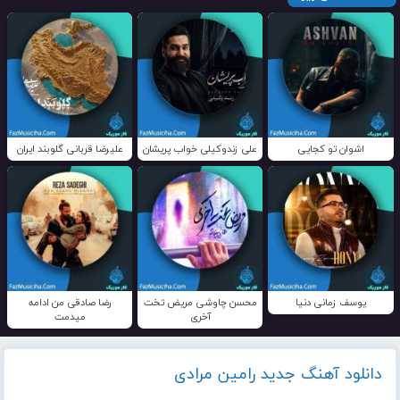
اشوان تو کجایی
علی زندوکیلی خواب پریشان
علیرضا قربانی گلوبند ایران
یوسف زمانی دنیا
محسن چاوشی مریض تخت
رضا صادقی من ادامه
آخری
میدمت
دانلود آهنگ جدید رامین مرادی