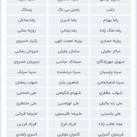
راغب
رامین بی باک
رستاک
رضا بهرام
رضا شیری
رضا صادقی
رضا ملک زاده
رضا یزدانی
روزبه بمانی
روزبه حصاری
روزبه نعمت الهی
زانیار خسروی
سالار عقیلی
سامان جلیلی
سروش رضایی
سهیل مهرزادگان
سیامک عباسی
سیروان خسروی
سینا پارسیان
سینا درخشنده
سینا سرلک
سینا شعبانخانی
شاهین بنان
شهاب رمضان
شهاب مظفری
شهرام شکوهی
علی اصحابی
علی زند وکیلی
علی لهراسبی
علی منتظری
علی یاسینی
علیرضا طلیسچی
علیرضا قربانی
عماد طالب زاده
فرزاد فرخ
فرزاد فرزین
فریدون آسرایی
کامران مولایی
کسری زاهدی