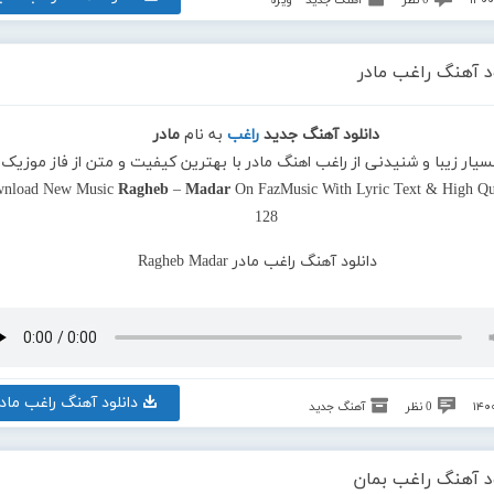
0 نظر
آهنگ جدید ~ ویژه
د آهنگ راغب مادر
دانلود آهنگ جدید
راغب
به نام
مادر
بسیار زیبا و شنیدنی از راغب اهنگ مادر با بهترین کیفیت و متن از فاز موزیک
nload New Music
Ragheb
–
Madar
On FazMusic With Lyric Text & High Qua
128
دانلود آهنگ راغب مادر
0 نظر
آهنگ جدید
ود آهنگ راغب بمان