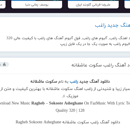
علیرضا قربانی گلوبند ایران
یوسف زمانی دنیا
مح
آهنگ جدید راغب
د اهنگ راغب, آلبوم های راغب, فول آلبوم آهنگ های راغب با کیفیت عالی 320
 البوم راغب به صورت یک جا در یک فایل زیپ
ود آهنگ راغب سکوت عاشقانه
و
دانلود آهنگ جدید
راغب
به نام
سکوت عاشقانه
سیار زیبا و شنیدنی از راغب اهنگ سکوت عاشقانه با بهترین کیفیت و متن از ف
موزیک ♫
nload New Music
Ragheb
–
Sokoote Asheghane
On FazMusic With Lyric Te
Quality 320 | 128