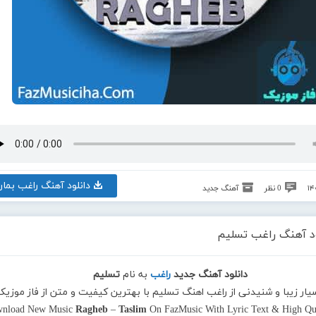
دانلود آهنگ راغب بمان
0 نظر
آهنگ جدید
ود آهنگ راغب تسلیم
دانلود آهنگ جدید
راغب
به نام
تسلیم
سیار زیبا و شنیدنی از راغب اهنگ تسلیم با بهترین کیفیت و متن از فاز موزی
nload New Music
Ragheb
–
Taslim
On FazMusic With Lyric Text & High Qua