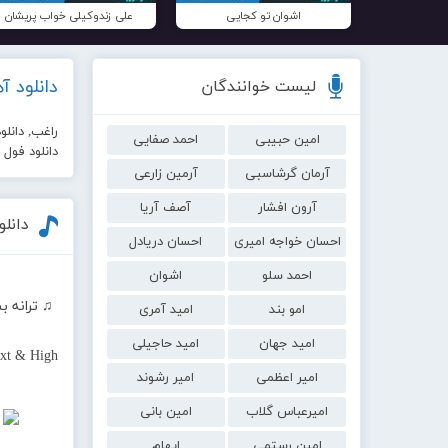
اشوان تو کجایی
علی زندوکیلی خواب پریشان
دانلود 
لیست خوانندگان
راغب, دانلو
امین حبیبی
احمد صفایی
دانلود فول
آرمان گرشاسبی
آرمین زارعی
آرون افشار
آصف آریا
دانل
احسان خواجه امیری
احسان دریادل
احمد سلو
اشوان
♫ ترانه ب
امو بند
امید آمری
امید جهان
امید حاجیلی
xt & High
امیر اعظمی
امیر رشوند
امیرعباس گلاب
امین بانی
امین رستمی
ایهام