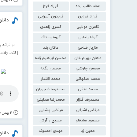
۲۱ بهمن ۱۴۰۰
عماد طالب زاده
فرزاد فرخ
فرزاد فرزین
فریدون آسرایی
دانلو
کامران مولایی
کسری زاهدی
گرشا رضایی
گروه رستاک
♫ ترانه 
مازیار فلاحی
ماکان بند
lity 320 |
ماهان بهرام خان
محسن ابراهیم زاده
محسن چاوشی
محسن یگانه
محمد اصفهانی
محمد اقتدار
محمد لطفی
محمدرضا شجریان
محمدرضا گلزار
محمدرضا هدایتی
مرتضی اشرفی
مرتضی پاشایی
۲ بهمن ۱۴۰۰
مسعود صادقلو
مسیح و آرش
معین زد
مهدی احمدوند
دانل