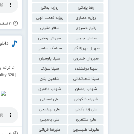
رضا یزدانی
روزبه بمانی
روزبه حصاری
روزبه نعمت الهی
۲۱ اسفند ۱۴۰۰
زانیار خسروی
سالار عقیلی
سامان جلیلی
سروش رضایی
دانل
سهیل مهرزادگان
سیامک عباسی
سیروان خسروی
سینا پارسیان
♫ ترانه 
سینا درخشنده
سینا سرلک
ity 320 |
سینا شعبانخانی
شاهین بنان
شهاب رمضان
شهاب مظفری
شهرام شکوهی
علی اصحابی
علی زند وکیلی
علی لهراسبی
علی منتظری
علی یاسینی
علیرضا طلیسچی
علیرضا قربانی