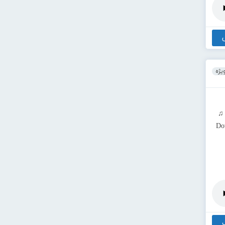
یژه
 ♫
Do