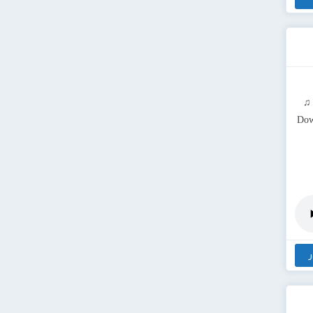
 ♫
Dow