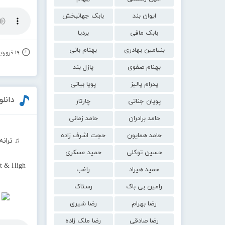
ایوان بند
بابک جهانبخش
بابک مافی
بردیا
بنیامین بهادری
بهنام بانی
۱۹ فروردین ۱۴۰۱
بهنام صفوی
پازل بند
پدرام پالیز
پویا بیاتی
دانل
پویان جناتی
چارتار
حامد برادران
حامد زمانی
حامد همایون
حجت اشرف زاده
♫ ترانه
حسین توکلی
حمید عسکری
t & High
حمید هیراد
راغب
رامین بی باک
رستاک
رضا بهرام
رضا شیری
رضا صادقی
رضا ملک زاده