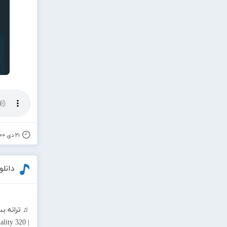
۲۱ دی ۱۴۰۰
دانل
♫ ترانه ب
lity 320 |