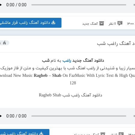
دانلود آهنگ راغب قرار عاشقی
0 نظر
آهنگ جدید
ود آهنگ راغب شب
و
دانلود آهنگ جدید
راغب
به نام
شب
بسیار زیبا و شنیدنی از راغب اهنگ شب با بهترین کیفیت و متن از فاز موزیک
wnload New Music
Ragheb
–
Shab
On FazMusic With Lyric Text & High Qual
128
دانلود آهنگ راغب شب