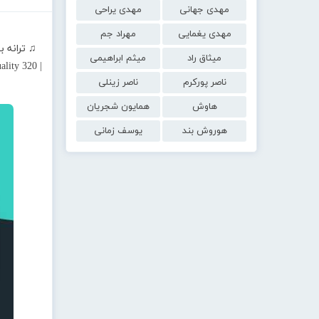
مهدی جهانی
مهدی یراحی
مهدی یغمایی
مهراد جم
♫ ترانه ب
میثاق راد
میثم ابراهیمی
lity 320 |
ناصر پورکرم
ناصر زینلی
هاوش
همایون شجریان
هوروش بند
یوسف زمانی