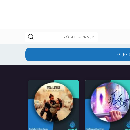
جستجو
ز موزیک