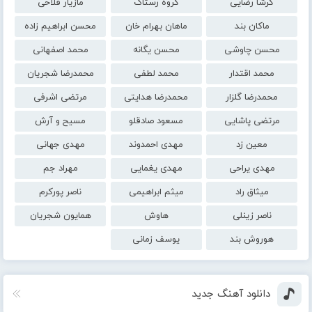
گرشا رضایی
گروه رستاک
مازیار فلاحی
ماکان بند
ماهان بهرام خان
محسن ابراهیم زاده
محسن چاوشی
محسن یگانه
محمد اصفهانی
محمد اقتدار
محمد لطفی
محمدرضا شجریان
محمدرضا گلزار
محمدرضا هدایتی
مرتضی اشرفی
مرتضی پاشایی
مسعود صادقلو
مسیح و آرش
معین زد
مهدی احمدوند
مهدی جهانی
مهدی یراحی
مهدی یغمایی
مهراد جم
میثاق راد
میثم ابراهیمی
ناصر پورکرم
ناصر زینلی
هاوش
همایون شجریان
هوروش بند
یوسف زمانی
دانلود آهنگ جدید