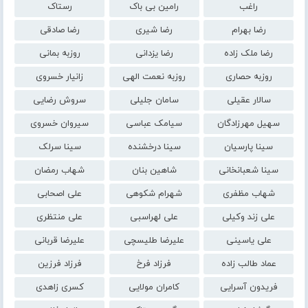
راغب
رامین بی باک
رستاک
رضا بهرام
رضا شیری
رضا صادقی
رضا ملک زاده
رضا یزدانی
روزبه بمانی
روزبه حصاری
روزبه نعمت الهی
زانیار خسروی
سالار عقیلی
سامان جلیلی
سروش رضایی
سهیل مهرزادگان
سیامک عباسی
سیروان خسروی
سینا پارسیان
سینا درخشنده
سینا سرلک
سینا شعبانخانی
شاهین بنان
شهاب رمضان
شهاب مظفری
شهرام شکوهی
علی اصحابی
علی زند وکیلی
علی لهراسبی
علی منتظری
علی یاسینی
علیرضا طلیسچی
علیرضا قربانی
عماد طالب زاده
فرزاد فرخ
فرزاد فرزین
فریدون آسرایی
کامران مولایی
کسری زاهدی