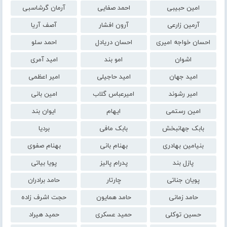
امین حبیبی
احمد صفایی
آرمان گرشاسبی
آرمین زارعی
آرون افشار
آصف آریا
احسان خواجه امیری
احسان دریادل
احمد سلو
اشوان
امو بند
امید آمری
امید جهان
امید حاجیلی
امیر اعظمی
امیر رشوند
امیرعباس گلاب
امین بانی
امین رستمی
ایهام
ایوان بند
بابک جهانبخش
بابک مافی
بردیا
بنیامین بهادری
بهنام بانی
بهنام صفوی
پازل بند
پدرام پالیز
پویا بیاتی
پویان جناتی
چارتار
حامد برادران
حامد زمانی
حامد همایون
حجت اشرف زاده
حسین توکلی
حمید عسکری
حمید هیراد