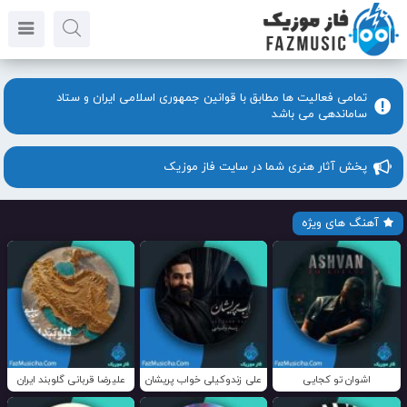
تمامی فعالیت ها مطابق با قوانین جمهوری اسلامی ایران و ستاد
ساماندهی می باشد
پخش آثار هنری شما در سایت فاز موزیک
آهنگ های ویژه
اشوان تو کجایی
علی زندوکیلی خواب پریشان
علیرضا قربانی گلوبند ایران