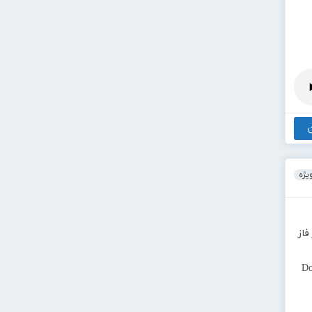
یژه
فاز
Do