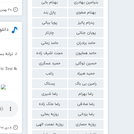
بنیامین بهادری
بهنام بانی
۲۰ بهمن ۱۴۰۱
بهنام صفوی
پازل بند
پدرام پالیز
پویا بیاتی
دانل
پویان جناتی
چارتار
حامد برادران
حامد زمانی
حامد همایون
حجت اشرف زاده
♫ ترانه بس
حسین توکلی
حمید عسکری
ic Text &
حمید هیراد
راغب
رامین بی باک
رستاک
رضا بهرام
رضا شیری
رضا صادقی
رضا ملک زاده
رضا یزدانی
روزبه بمانی
روزبه حصاری
روزبه نعمت الهی
۸ دی ۱۴۰۱