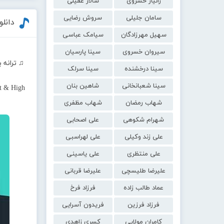
زانیار خسروی
سالار عقیلی
سامان جلیلی
سروش رضایی
دانل
سهیل مهرزادگان
سیامک عباسی
سیروان خسروی
سینا پارسیان
♫ ترانه 
سینا درخشنده
سینا سرلک
سینا شعبانخانی
شاهین بنان
t & High
شهاب رمضان
شهاب مظفری
شهرام شکوهی
علی اصحابی
علی زند وکیلی
علی لهراسبی
علی منتظری
علی یاسینی
علیرضا طلیسچی
علیرضا قربانی
عماد طالب زاده
فرزاد فرخ
فرزاد فرزین
فریدون آسرایی
کامران مولایی
کسری زاهدی