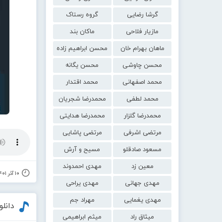
گرشا رضایی
گروه رستاک
مازیار فلاحی
ماکان بند
ماهان بهرام خان
محسن ابراهیم زاده
محسن چاوشی
محسن یگانه
محمد اصفهانی
محمد اقتدار
محمد لطفی
محمدرضا شجریان
محمدرضا گلزار
محمدرضا هدایتی
مرتضی اشرفی
مرتضی پاشایی
مسعود صادقلو
مسیح و آرش
معین زد
مهدی احمدوند
۱۰ آذر ۱۴۰۱
مهدی جهانی
مهدی یراحی
مهدی یغمایی
مهراد جم
دانل
میثاق راد
میثم ابراهیمی