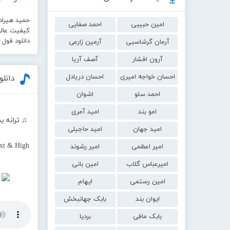
حمید هیراد,
امین حبیبی
احمد صفایی
کیفیت عالی 0
دانلود فول
آرمان گرشاسبی
آرمین زارعی
آرون افشار
آصف آریا
احسان خواجه امیری
احسان دریادل
دانل
احمد سلو
اشوان
امو بند
امید آمری
♫ ترانه ب
امید جهان
امید حاجیلی
xt & High
امیر اعظمی
امیر رشوند
امیرعباس گلاب
امین بانی
امین رستمی
ایهام
ایوان بند
بابک جهانبخش
بابک مافی
بردیا