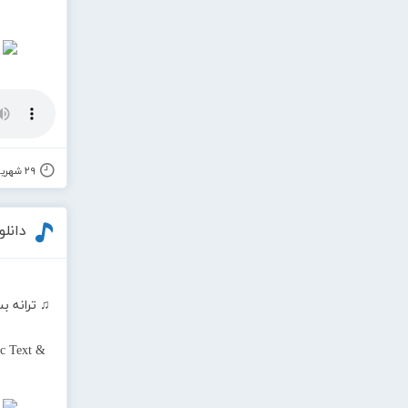
۲۹ شهریور ۱۴۰۰
دانل
♫ ترانه ب
c Text &