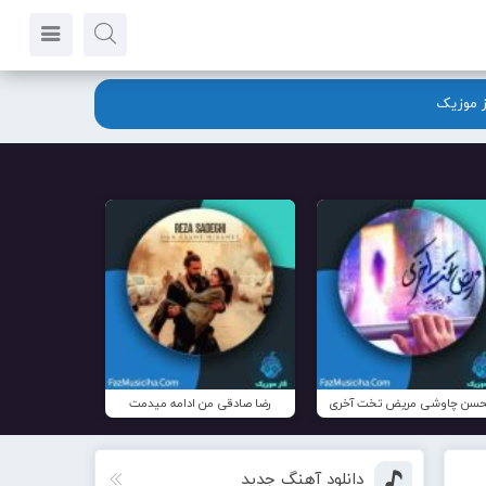
ز موزیک
سن چاوشی مریض تخت آخری
رضا صادقی من ادامه میدمت
دانلود آهنگ جدید