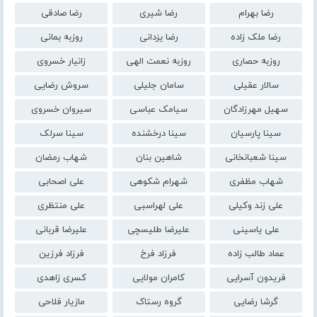
رضا بهرام
رضا شیری
رضا صادقی
رضا ملک زاده
رضا یزدانی
روزبه بمانی
روزبه حصاری
روزبه نعمت الهی
زانیار خسروی
سالار عقیلی
سامان جلیلی
سروش رضایی
سهیل مهرزادگان
سیامک عباسی
سیروان خسروی
سینا پارسیان
سینا درخشنده
سینا سرلک
سینا شعبانخانی
شاهین بنان
شهاب رمضان
شهاب مظفری
شهرام شکوهی
علی اصحابی
علی زند وکیلی
علی لهراسبی
علی منتظری
علی یاسینی
علیرضا طلیسچی
علیرضا قربانی
عماد طالب زاده
فرزاد فرخ
فرزاد فرزین
فریدون آسرایی
کامران مولایی
کسری زاهدی
گرشا رضایی
گروه رستاک
مازیار فلاحی