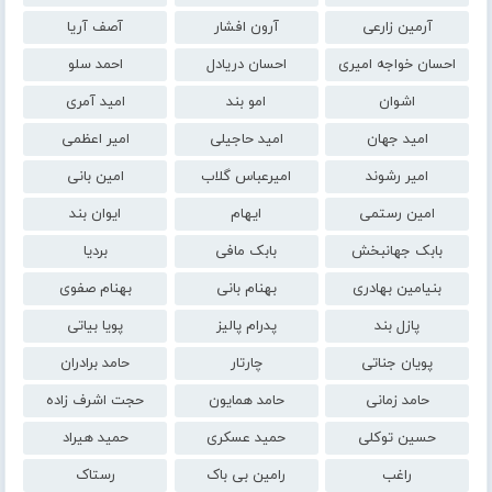
آرمین زارعی
آرون افشار
آصف آریا
احسان خواجه امیری
احسان دریادل
احمد سلو
اشوان
امو بند
امید آمری
امید جهان
امید حاجیلی
امیر اعظمی
امیر رشوند
امیرعباس گلاب
امین بانی
امین رستمی
ایهام
ایوان بند
بابک جهانبخش
بابک مافی
بردیا
بنیامین بهادری
بهنام بانی
بهنام صفوی
پازل بند
پدرام پالیز
پویا بیاتی
پویان جناتی
چارتار
حامد برادران
حامد زمانی
حامد همایون
حجت اشرف زاده
حسین توکلی
حمید عسکری
حمید هیراد
راغب
رامین بی باک
رستاک