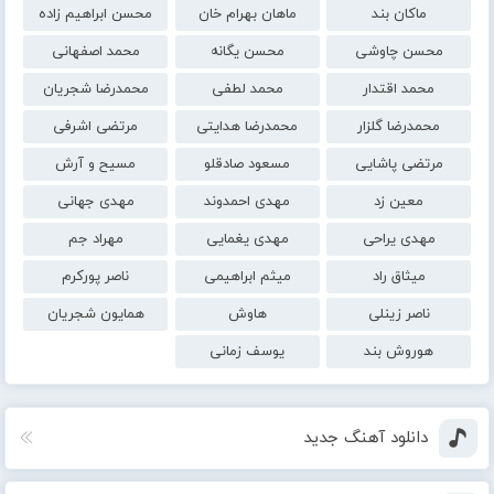
ماکان بند
ماهان بهرام خان
محسن ابراهیم زاده
محسن چاوشی
محسن یگانه
محمد اصفهانی
محمد اقتدار
محمد لطفی
محمدرضا شجریان
محمدرضا گلزار
محمدرضا هدایتی
مرتضی اشرفی
مرتضی پاشایی
مسعود صادقلو
مسیح و آرش
معین زد
مهدی احمدوند
مهدی جهانی
مهدی یراحی
مهدی یغمایی
مهراد جم
میثاق راد
میثم ابراهیمی
ناصر پورکرم
ناصر زینلی
هاوش
همایون شجریان
هوروش بند
یوسف زمانی
دانلود آهنگ جدید