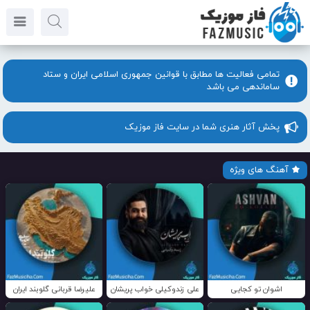
تمامی فعالیت ها مطابق با قوانین جمهوری اسلامی ایران و ستاد
ساماندهی می باشد
پخش آثار هنری شما در سایت فاز موزیک
آهنگ های ویژه
اشوان تو کجایی
علی زندوکیلی خواب پریشان
علیرضا قربانی گلوبند ایران