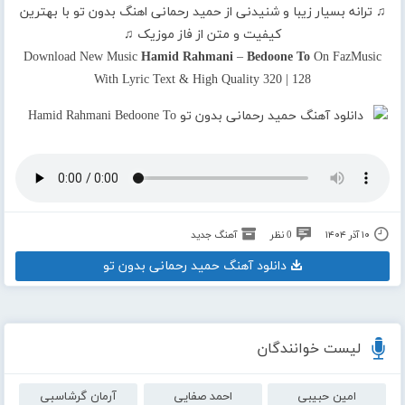
♫ ترانه بسیار زیبا و شنیدنی از حمید رحمانی اهنگ بدون تو با بهترین
کیفیت و متن از فاز موزیک ♫
Download New Music
Hamid Rahmani
–
Bedoone To
On FazMusic
With Lyric Text & High Quality 320 | 128
۱۰ آذر ۱۴۰۴
0 نظر
آهنگ جدید
دانلود آهنگ حمید رحمانی بدون تو
لیست خوانندگان
امین حبیبی
احمد صفایی
آرمان گرشاسبی