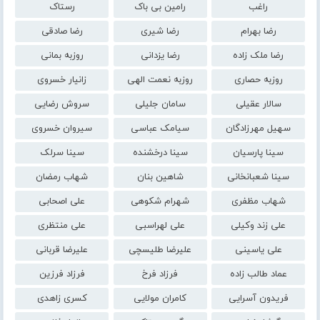
راغب
رامین بی باک
رستاک
رضا بهرام
رضا شیری
رضا صادقی
رضا ملک زاده
رضا یزدانی
روزبه بمانی
روزبه حصاری
روزبه نعمت الهی
زانیار خسروی
سالار عقیلی
سامان جلیلی
سروش رضایی
سهیل مهرزادگان
سیامک عباسی
سیروان خسروی
سینا پارسیان
سینا درخشنده
سینا سرلک
سینا شعبانخانی
شاهین بنان
شهاب رمضان
شهاب مظفری
شهرام شکوهی
علی اصحابی
علی زند وکیلی
علی لهراسبی
علی منتظری
علی یاسینی
علیرضا طلیسچی
علیرضا قربانی
عماد طالب زاده
فرزاد فرخ
فرزاد فرزین
فریدون آسرایی
کامران مولایی
کسری زاهدی