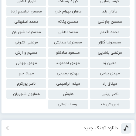
گرشا رضایی
گروه رستاک
مازیار فلاحی
ماکان بند
ماهان بهرام خان
محسن ابراهیم زاده
محسن چاوشی
محسن یگانه
محمد اصفهانی
محمد اقتدار
محمد لطفی
محمدرضا شجریان
محمدرضا گلزار
محمدرضا هدایتی
مرتضی اشرفی
مرتضی پاشایی
مسعود صادقلو
مسیح و آرش
معین زد
مهدی احمدوند
مهدی جهانی
مهدی یراحی
مهدی یغمایی
مهراد جم
میثاق راد
میثم ابراهیمی
ناصر پورکرم
ناصر زینلی
هاوش
همایون شجریان
هوروش بند
یوسف زمانی
دانلود آهنگ جدید