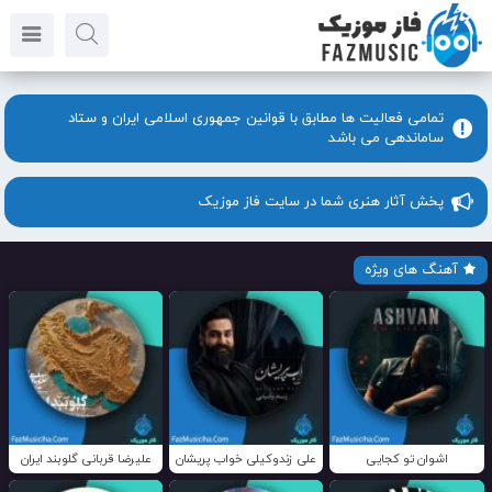
تمامی فعالیت ها مطابق با قوانین جمهوری اسلامی ایران و ستاد
ساماندهی می باشد
پخش آثار هنری شما در سایت فاز موزیک
آهنگ های ویژه
اشوان تو کجایی
علی زندوکیلی خواب پریشان
علیرضا قربانی گلوبند ایران