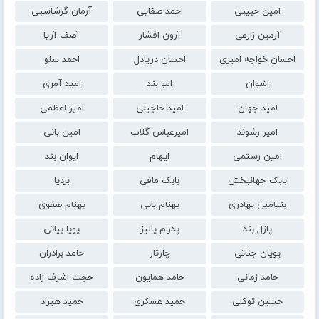
امین حبیبی
احمد صفایی
آرمان گرشاسبی
آرمین زارعی
آرون افشار
آصف آریا
احسان خواجه امیری
احسان دریادل
احمد سلو
اشوان
امو بند
امید آمری
امید جهان
امید حاجیلی
امیر اعظمی
امیر رشوند
امیرعباس گلاب
امین بانی
امین رستمی
ایهام
ایوان بند
بابک جهانبخش
بابک مافی
بردیا
بنیامین بهادری
بهنام بانی
بهنام صفوی
پازل بند
پدرام پالیز
پویا بیاتی
پویان جناتی
چارتار
حامد برادران
حامد زمانی
حامد همایون
حجت اشرف زاده
حسین توکلی
حمید عسکری
حمید هیراد