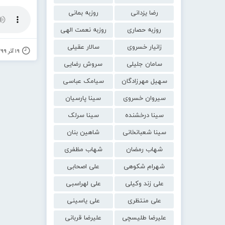
رضا یزدانی
روزبه بمانی
روزبه حصاری
روزبه نعمت الهی
زانیار خسروی
سالار عقیلی
۱۹ آذر ۱۳۹۹
سامان جلیلی
سروش رضایی
سهیل مهرزادگان
سیامک عباسی
سیروان خسروی
سینا پارسیان
سینا درخشنده
سینا سرلک
سینا شعبانخانی
شاهین بنان
شهاب رمضان
شهاب مظفری
شهرام شکوهی
علی اصحابی
علی زند وکیلی
علی لهراسبی
علی منتظری
علی یاسینی
علیرضا طلیسچی
علیرضا قربانی