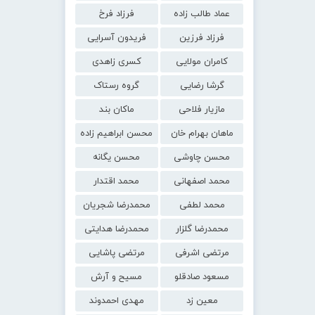
عماد طالب زاده
فرزاد فرخ
فرزاد فرزین
فریدون آسرایی
کامران مولایی
کسری زاهدی
گرشا رضایی
گروه رستاک
مازیار فلاحی
ماکان بند
ماهان بهرام خان
محسن ابراهیم زاده
محسن چاوشی
محسن یگانه
محمد اصفهانی
محمد اقتدار
محمد لطفی
محمدرضا شجریان
محمدرضا گلزار
محمدرضا هدایتی
مرتضی اشرفی
مرتضی پاشایی
مسعود صادقلو
مسیح و آرش
معین زد
مهدی احمدوند