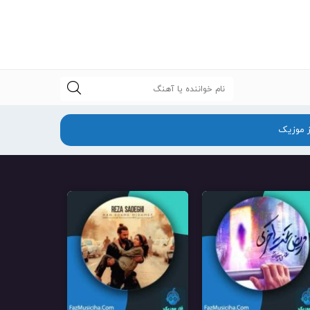
جستجو
ز موزیک