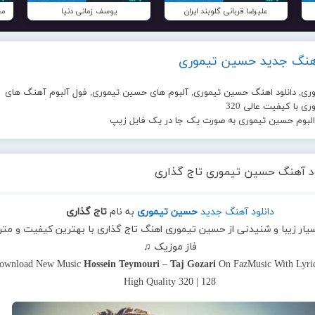
علیرضا قربانی گلوبند ایران
یوسف زمانی دنیا
مح
آهنگ جدید حسین تیموری
ی, دانلود اهنگ حسین تیموری, آلبوم های حسین تیموری, فول آلبوم آهنگ های
 با کیفیت عالی 320
 البوم حسین تیموری به صورت یک جا در یک فایل زیپ
ود آهنگ حسین تیموری تاج گذاری
دانلود آهنگ جدید
حسین تیموری
به نام
تاج گذاری
سیار زیبا و شنیدنی از حسین تیموری اهنگ تاج گذاری با بهترین کیفیت و متن
فاز موزیک ♫
ownload New Music
Hossein Teymouri
–
Taj Gozari
On FazMusic With Lyri
High Quality 320 | 128