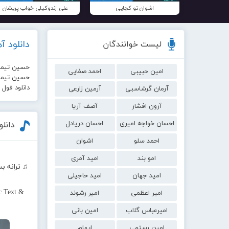
اشوان تو کجایی
علی زندوکیلی خواب پریشان
دانلود 
لیست خوانندگان
حسین تیمور
امین حبیبی
احمد صفایی
حسین تیموری
دانلود فول
آرمان گرشاسبی
آرمین زارعی
آرون افشار
آصف آریا
احسان خواجه امیری
احسان دریادل
دانل
احمد سلو
اشوان
امو بند
امید آمری
♫ ترانه ب
امید جهان
امید حاجیلی
c Text &
امیر اعظمی
امیر رشوند
امیرعباس گلاب
امین بانی
امین رستمی
ایهام