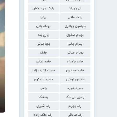
ایوان بند
بابک جهانبخش
بابک مافی
بردیا
بنیامین بهادری
بهنام بانی
بهنام صفوی
پازل بند
پدرام پالیز
پویا بیاتی
پویان جناتی
چارتار
حامد برادران
حامد زمانی
حامد همایون
حجت اشرف زاده
حسین توکلی
حمید عسکری
حمید هیراد
راغب
رامین بی باک
رستاک
رضا بهرام
رضا شیری
رضا صادقی
رضا ملک زاده