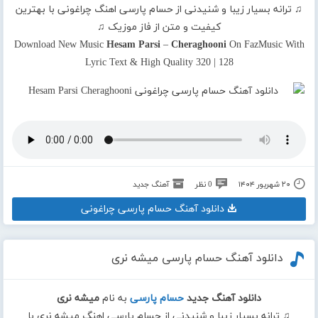
♫ ترانه بسیار زیبا و شنیدنی از حسام پارسی اهنگ چراغونی با بهترین
کیفیت و متن از فاز موزیک ♫
Download New Music
Hesam Parsi
–
Cheraghooni
On FazMusic With
Lyric Text & High Quality 320 | 128
۲۰ شهریور ۱۴۰۴
0 نظر
آهنگ جدید
دانلود آهنگ حسام پارسی چراغونی
دانلود آهنگ حسام پارسی میشه نری
دانلود آهنگ جدید
حسام پارسی
به نام
میشه نری
♫ ترانه بسیار زیبا و شنیدنی از حسام پارسی اهنگ میشه نری با