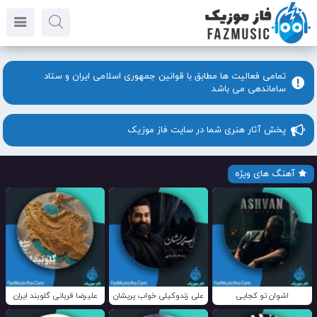
تمامی فعالیت ها مطابق با قوانین جمهوری اسلامی ایران و ستاد
ساماندهی می باشد
پخش آثار هنری شما در سایت فاز موزیک
آهنگ های ویژه
اشوان تو کجایی
علی زندوکیلی خواب پریشان
علیرضا قربانی گلوبند ایران