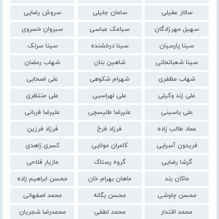
سالار عقیلی
سامان جلیلی
سروش رضایی
سهیل مهرزادگان
سیامک عباسی
سیروان خسروی
سینا پارسیان
سینا درخشنده
سینا سرلک
سینا شعبانخانی
شاهین بنان
شهاب رمضان
شهاب مظفری
شهرام شکوهی
علی اصحابی
علی زند وکیلی
علی لهراسبی
علی منتظری
علی یاسینی
علیرضا طلیسچی
علیرضا قربانی
عماد طالب زاده
فرزاد فرخ
فرزاد فرزین
فریدون آسرایی
کامران مولایی
کسری زاهدی
گرشا رضایی
گروه رستاک
مازیار فلاحی
ماکان بند
ماهان بهرام خان
محسن ابراهیم زاده
محسن چاوشی
محسن یگانه
محمد اصفهانی
محمد اقتدار
محمد لطفی
محمدرضا شجریان