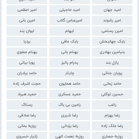
امید جهان
امید حاجیلی
امیر اعظمی
امیر رشوند
امیرعباس گلاب
امین بانی
امین رستمی
ایهام
ایوان بند
بابک جهانبخش
بابک مافی
بردیا
بنیامین بهادری
بهنام بانی
بهنام صفوی
پازل بند
پدرام پالیز
پویا بیاتی
پویان جناتی
چارتار
حامد برادران
حامد زمانی
حامد همایون
حجت اشرف زاده
حسین توکلی
حمید عسکری
حمید هیراد
راغب
رامین بی باک
رستاک
رضا بهرام
رضا شیری
رضا صادقی
رضا ملک زاده
رضا یزدانی
روزبه بمانی
روزبه حصاری
روزبه نعمت الهی
زانیار خسروی