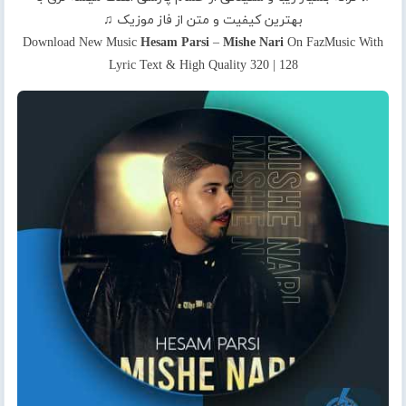
بهترین کیفیت و متن از فاز موزیک ♫
Download New Music
Hesam Parsi
–
Mishe Nari
On FazMusic With
Lyric Text & High Quality 320 | 128