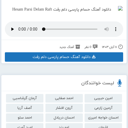
۱۱ آبان ۱۴۰۳
0 نظر
آهنگ جدید
دانلود آهنگ حسام پارسی دلم رفت
لیست خوانندگان
امین حبیبی
احمد صفایی
آرمان گرشاسبی
آرمین زارعی
آرون افشار
آصف آریا
احسان خواجه امیری
احسان دریادل
احمد سلو
اشوان
امو بند
امید آمری