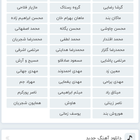
گرشا رضایی
گروه رستاک
مازیار فلاحی
ماکان بند
ماهان بهرام خان
محسن ابراهیم زاده
محسن چاوشی
محسن یگانه
محمد اصفهانی
محمد اقتدار
محمد لطفی
محمدرضا شجریان
محمدرضا گلزار
محمدرضا هدایتی
مرتضی اشرفی
مرتضی پاشایی
مسعود صادقلو
مسیح و آرش
معین زد
مهدی احمدوند
مهدی جهانی
مهدی یراحی
مهدی یغمایی
مهراد جم
میثاق راد
میثم ابراهیمی
ناصر پورکرم
ناصر زینلی
هاوش
همایون شجریان
هوروش بند
یوسف زمانی
دانلود آهنگ جدید