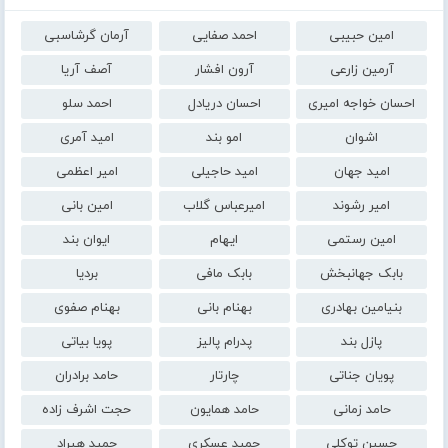
امین حبیبی
احمد صفایی
آرمان گرشاسبی
آرمین زارعی
آرون افشار
آصف آریا
احسان خواجه امیری
احسان دریادل
احمد سلو
اشوان
امو بند
امید آمری
امید جهان
امید حاجیلی
امیر اعظمی
امیر رشوند
امیرعباس گلاب
امین بانی
امین رستمی
ایهام
ایوان بند
بابک جهانبخش
بابک مافی
بردیا
بنیامین بهادری
بهنام بانی
بهنام صفوی
پازل بند
پدرام پالیز
پویا بیاتی
پویان جناتی
چارتار
حامد برادران
حامد زمانی
حامد همایون
حجت اشرف زاده
حسین توکلی
حمید عسکری
حمید هیراد