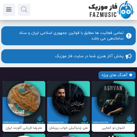
تمامی فعالیت ها مطابق با قوانین جمهوری اسلامی ایران و ستاد
ساماندهی می باشد
پخش آثار هنری شما در سایت فاز موزیک
آهنگ های ویژه
اشوان تو کجایی
علی زندوکیلی خواب پریشان
علیرضا قربانی گلوبند ایران