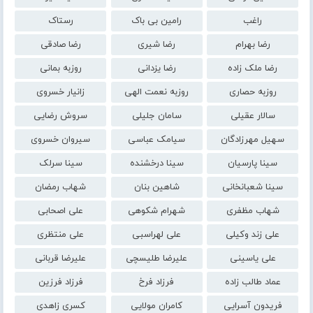
راغب
رامین بی باک
رستاک
رضا بهرام
رضا شیری
رضا صادقی
رضا ملک زاده
رضا یزدانی
روزبه بمانی
روزبه حصاری
روزبه نعمت الهی
زانیار خسروی
سالار عقیلی
سامان جلیلی
سروش رضایی
سهیل مهرزادگان
سیامک عباسی
سیروان خسروی
سینا پارسیان
سینا درخشنده
سینا سرلک
سینا شعبانخانی
شاهین بنان
شهاب رمضان
شهاب مظفری
شهرام شکوهی
علی اصحابی
علی زند وکیلی
علی لهراسبی
علی منتظری
علی یاسینی
علیرضا طلیسچی
علیرضا قربانی
عماد طالب زاده
فرزاد فرخ
فرزاد فرزین
فریدون آسرایی
کامران مولایی
کسری زاهدی