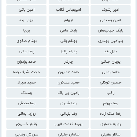
امیر رشوند
امیرعباس گلاب
امین بانی
امین رستمی
ایهام
ایوان بند
بابک جهانبخش
بابک مافی
بردیا
بنیامین بهادری
بهنام بانی
بهنام صفوی
پازل بند
پدرام پالیز
پویا بیاتی
پویان جناتی
چارتار
حامد برادران
حامد زمانی
حامد همایون
حجت اشرف زاده
حسین توکلی
حمید عسکری
حمید هیراد
راغب
رامین بی باک
رستاک
رضا بهرام
رضا شیری
رضا صادقی
رضا ملک زاده
رضا یزدانی
روزبه بمانی
روزبه حصاری
روزبه نعمت الهی
زانیار خسروی
سالار عقیلی
سامان جلیلی
سروش رضایی