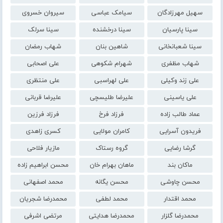
سهیل مهرزادگان
سیامک عباسی
سیروان خسروی
سینا پارسیان
سینا درخشنده
سینا سرلک
سینا شعبانخانی
شاهین بنان
شهاب رمضان
شهاب مظفری
شهرام شکوهی
علی اصحابی
علی زند وکیلی
علی لهراسبی
علی منتظری
علی یاسینی
علیرضا طلیسچی
علیرضا قربانی
عماد طالب زاده
فرزاد فرخ
فرزاد فرزین
فریدون آسرایی
کامران مولایی
کسری زاهدی
گرشا رضایی
گروه رستاک
مازیار فلاحی
ماکان بند
ماهان بهرام خان
محسن ابراهیم زاده
محسن چاوشی
محسن یگانه
محمد اصفهانی
محمد اقتدار
محمد لطفی
محمدرضا شجریان
محمدرضا گلزار
محمدرضا هدایتی
مرتضی اشرفی