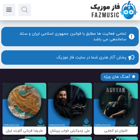
تمامی فعالیت ها مطابق با قوانین جمهوری اسلامی ایران و ستاد
ساماندهی می باشد
پخش آثار هنری شما در سایت فاز موزیک
آهنگ های ویژه
اشوان تو کجایی
علی زندوکیلی خواب پریشان
علیرضا قربانی گلوبند ایران