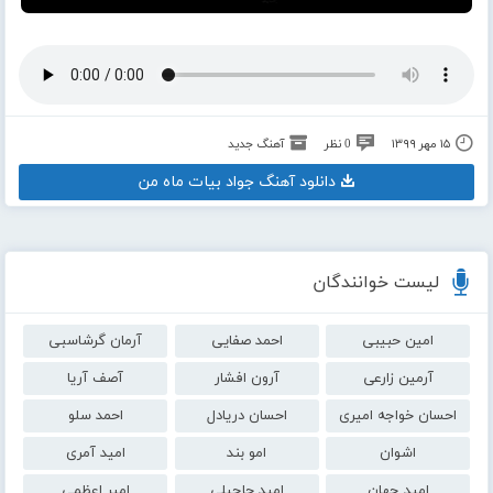
۱۵ مهر ۱۳۹۹
0 نظر
آهنگ جدید
دانلود آهنگ جواد بیات ماه من
لیست خوانندگان
امین حبیبی
احمد صفایی
آرمان گرشاسبی
آرمین زارعی
آرون افشار
آصف آریا
احسان خواجه امیری
احسان دریادل
احمد سلو
اشوان
امو بند
امید آمری
امید جهان
امید حاجیلی
امیر اعظمی