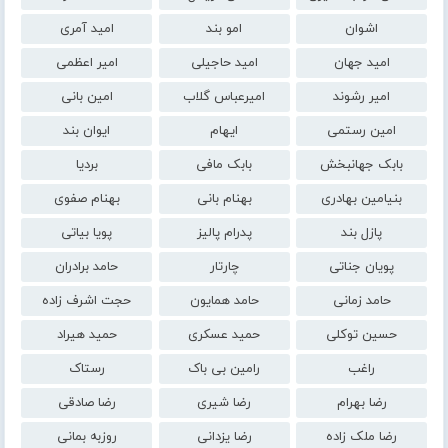
اشوان
امو بند
امید آمری
امید جهان
امید حاجیلی
امیر اعظمی
امیر رشوند
امیرعباس گلاب
امین بانی
امین رستمی
ایهام
ایوان بند
بابک جهانبخش
بابک مافی
بردیا
بنیامین بهادری
بهنام بانی
بهنام صفوی
پازل بند
پدرام پالیز
پویا بیاتی
پویان جناتی
چارتار
حامد برادران
حامد زمانی
حامد همایون
حجت اشرف زاده
حسین توکلی
حمید عسکری
حمید هیراد
راغب
رامین بی باک
رستاک
رضا بهرام
رضا شیری
رضا صادقی
رضا ملک زاده
رضا یزدانی
روزبه بمانی