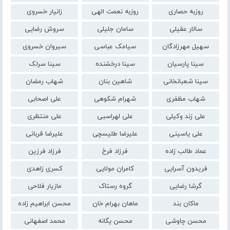
روزبه حصاری
روزبه نعمت الهی
زانیار خسروی
سالار عقیلی
سامان جلیلی
سروش رضایی
سهیل مهرزادگان
سیامک عباسی
سیروان خسروی
سینا پارسیان
سینا درخشنده
سینا سرلک
سینا شعبانخانی
شاهین بنان
شهاب رمضان
شهاب مظفری
شهرام شکوهی
علی اصحابی
علی زند وکیلی
علی لهراسبی
علی منتظری
علی یاسینی
علیرضا طلیسچی
علیرضا قربانی
عماد طالب زاده
فرزاد فرخ
فرزاد فرزین
فریدون آسرایی
کامران مولایی
کسری زاهدی
گرشا رضایی
گروه رستاک
مازیار فلاحی
ماکان بند
ماهان بهرام خان
محسن ابراهیم زاده
محسن چاوشی
محسن یگانه
محمد اصفهانی