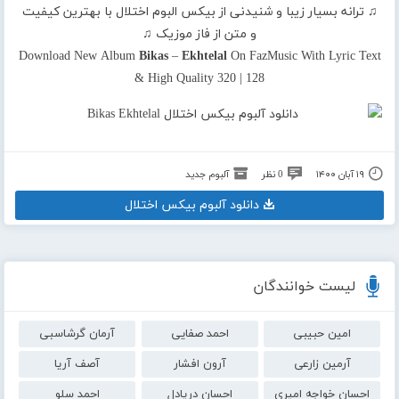
♫ ترانه بسیار زیبا و شنیدنی از بیکس البوم اختلال با بهترین کیفیت
و متن از فاز موزیک ♫
Download New Album
Bikas
–
Ekhtelal
On FazMusic With Lyric Text
& High Quality 320 | 128
۱۹ آبان ۱۴۰۰
0 نظر
آلبوم جدید
دانلود آلبوم بیکس اختلال
لیست خوانندگان
امین حبیبی
احمد صفایی
آرمان گرشاسبی
آرمین زارعی
آرون افشار
آصف آریا
احسان خواجه امیری
احسان دریادل
احمد سلو