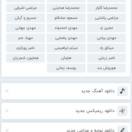
محمدرضا گلزار
محمدرضا هدایتی
مرتضی اشرفی
مرتضی پاشایی
مسعود صادقلو
مسیح و آرش
معین زد
مهدی احمدوند
مهدی جهانی
مهدی یراحی
مهدی یغمایی
مهراد جم
میثاق راد
میثم ابراهیمی
ناصر پورکرم
ناصر زینلی
هاوش
همایون شجریان
هوروش بند
یوسف زمانی
دانلود آهنگ جدید
دانلود ریمیکس جدید
دانلود نوحه و مداحی جدید