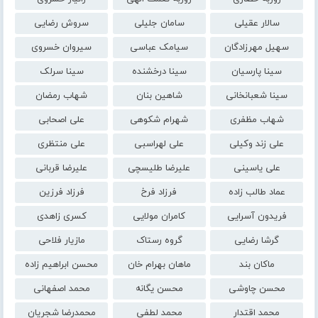
سالار عقیلی
سامان جلیلی
سروش رضایی
سهیل مهرزادگان
سیامک عباسی
سیروان خسروی
سینا پارسیان
سینا درخشنده
سینا سرلک
سینا شعبانخانی
شاهین بنان
شهاب رمضان
شهاب مظفری
شهرام شکوهی
علی اصحابی
علی زند وکیلی
علی لهراسبی
علی منتظری
علی یاسینی
علیرضا طلیسچی
علیرضا قربانی
عماد طالب زاده
فرزاد فرخ
فرزاد فرزین
فریدون آسرایی
کامران مولایی
کسری زاهدی
گرشا رضایی
گروه رستاک
مازیار فلاحی
ماکان بند
ماهان بهرام خان
محسن ابراهیم زاده
محسن چاوشی
محسن یگانه
محمد اصفهانی
محمد اقتدار
محمد لطفی
محمدرضا شجریان