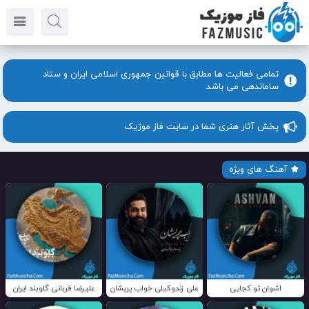
تمامی فعالیت ها مطابق با قوانین جمهوری اسلامی ایران و ستاد
ساماندهی می باشد
پخش آثار هنری شما در سایت فاز موزیک
آهنگ های ویژه
اشوان تو کجایی
علی زندوکیلی خواب پریشان
علیرضا قربانی گلوبند ایران