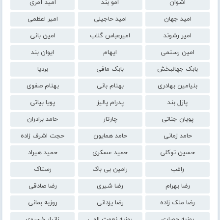
اشوان
امو بند
امید آمری
امید جهان
امید حاجیلی
امیر اعظمی
امیر رشوند
امیرعباس گلاب
امین بانی
امین رستمی
ایهام
ایوان بند
بابک جهانبخش
بابک مافی
بردیا
بنیامین بهادری
بهنام بانی
بهنام صفوی
پازل بند
پدرام پالیز
پویا بیاتی
پویان جناتی
چارتار
حامد برادران
حامد زمانی
حامد همایون
حجت اشرف زاده
حسین توکلی
حمید عسکری
حمید هیراد
راغب
رامین بی باک
رستاک
رضا بهرام
رضا شیری
رضا صادقی
رضا ملک زاده
رضا یزدانی
روزبه بمانی
روزبه حصاری
روزبه نعمت الهی
زانیار خسروی