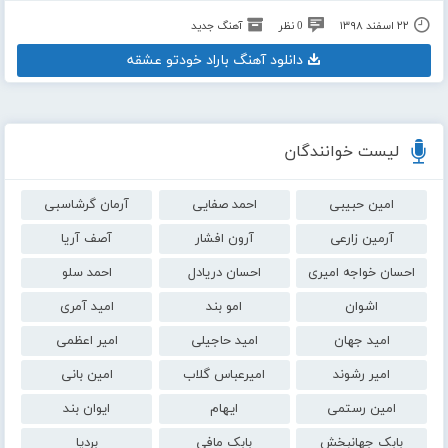
۲۲ اسفند ۱۳۹۸
0 نظر
آهنگ جدید
دانلود آهنگ باراد خودتو عشقه
لیست خوانندگان
امین حبیبی
احمد صفایی
آرمان گرشاسبی
آرمین زارعی
آرون افشار
آصف آریا
احسان خواجه امیری
احسان دریادل
احمد سلو
اشوان
امو بند
امید آمری
امید جهان
امید حاجیلی
امیر اعظمی
امیر رشوند
امیرعباس گلاب
امین بانی
امین رستمی
ایهام
ایوان بند
بابک جهانبخش
بابک مافی
بردیا