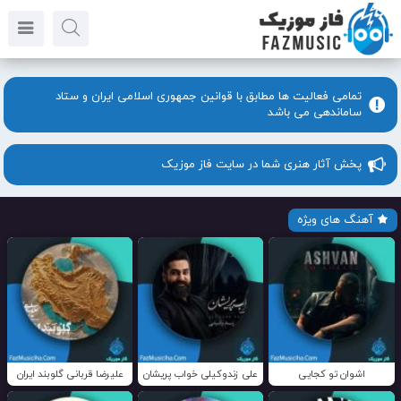
تمامی فعالیت ها مطابق با قوانین جمهوری اسلامی ایران و ستاد
ساماندهی می باشد
پخش آثار هنری شما در سایت فاز موزیک
آهنگ های ویژه
اشوان تو کجایی
علی زندوکیلی خواب پریشان
علیرضا قربانی گلوبند ایران