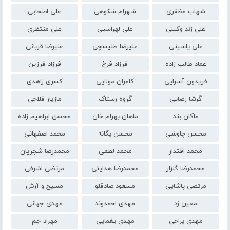
شهاب مظفری
شهرام شکوهی
علی اصحابی
علی زند وکیلی
علی لهراسبی
علی منتظری
علی یاسینی
علیرضا طلیسچی
علیرضا قربانی
عماد طالب زاده
فرزاد فرخ
فرزاد فرزین
فریدون آسرایی
کامران مولایی
کسری زاهدی
گرشا رضایی
گروه رستاک
مازیار فلاحی
ماکان بند
ماهان بهرام خان
محسن ابراهیم زاده
محسن چاوشی
محسن یگانه
محمد اصفهانی
محمد اقتدار
محمد لطفی
محمدرضا شجریان
محمدرضا گلزار
محمدرضا هدایتی
مرتضی اشرفی
مرتضی پاشایی
مسعود صادقلو
مسیح و آرش
معین زد
مهدی احمدوند
مهدی جهانی
مهدی یراحی
مهدی یغمایی
مهراد جم