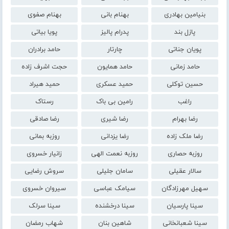
بنیامین بهادری
بهنام بانی
بهنام صفوی
پازل بند
پدرام پالیز
پویا بیاتی
پویان جناتی
چارتار
حامد برادران
حامد زمانی
حامد همایون
حجت اشرف زاده
حسین توکلی
حمید عسکری
حمید هیراد
راغب
رامین بی باک
رستاک
رضا بهرام
رضا شیری
رضا صادقی
رضا ملک زاده
رضا یزدانی
روزبه بمانی
روزبه حصاری
روزبه نعمت الهی
زانیار خسروی
سالار عقیلی
سامان جلیلی
سروش رضایی
سهیل مهرزادگان
سیامک عباسی
سیروان خسروی
سینا پارسیان
سینا درخشنده
سینا سرلک
سینا شعبانخانی
شاهین بنان
شهاب رمضان