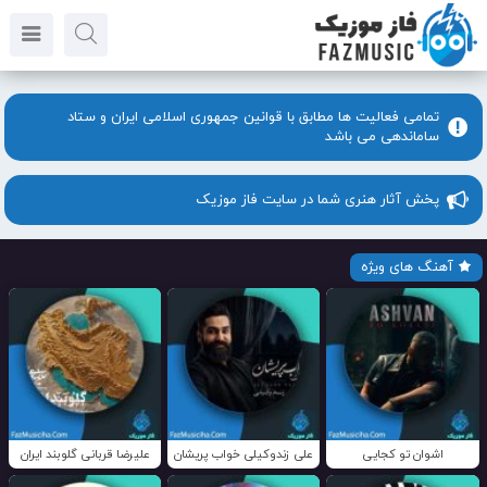
تمامی فعالیت ها مطابق با قوانین جمهوری اسلامی ایران و ستاد
ساماندهی می باشد
پخش آثار هنری شما در سایت فاز موزیک
آهنگ های ویژه
اشوان تو کجایی
علی زندوکیلی خواب پریشان
علیرضا قربانی گلوبند ایران