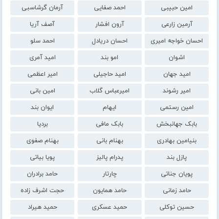
امین حبیبی
احمد صفایی
آرمان گرشاسبی
آرمین زارعی
آرون افشار
آصف آریا
احسان خواجه امیری
احسان دریادل
احمد سلو
اشوان
امو بند
امید آمری
امید جهان
امید حاجیلی
امیر اعظمی
امیر رشوند
امیرعباس گلاب
امین بانی
امین رستمی
ایهام
ایوان بند
بابک جهانبخش
بابک مافی
بردیا
بنیامین بهادری
بهنام بانی
بهنام صفوی
پازل بند
پدرام پالیز
پویا بیاتی
پویان جناتی
چارتار
حامد برادران
حامد زمانی
حامد همایون
حجت اشرف زاده
حسین توکلی
حمید عسکری
حمید هیراد