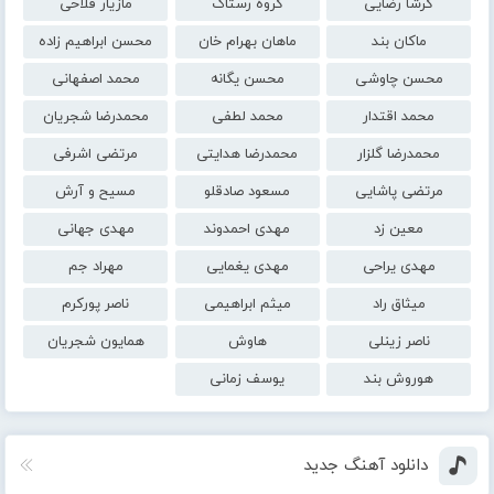
گرشا رضایی
گروه رستاک
مازیار فلاحی
ماکان بند
ماهان بهرام خان
محسن ابراهیم زاده
محسن چاوشی
محسن یگانه
محمد اصفهانی
محمد اقتدار
محمد لطفی
محمدرضا شجریان
محمدرضا گلزار
محمدرضا هدایتی
مرتضی اشرفی
مرتضی پاشایی
مسعود صادقلو
مسیح و آرش
معین زد
مهدی احمدوند
مهدی جهانی
مهدی یراحی
مهدی یغمایی
مهراد جم
میثاق راد
میثم ابراهیمی
ناصر پورکرم
ناصر زینلی
هاوش
همایون شجریان
هوروش بند
یوسف زمانی
دانلود آهنگ جدید