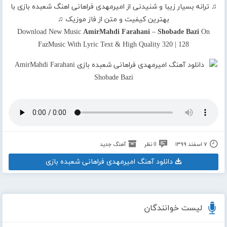
♫ ترانه بسیار زیبا و شنیدنی از امیرمهدی فراهانی اهنگ شعبده بازی با
بهترین کیفیت و متن از فاز موزیک ♫
Download New Music
AmirMahdi Farahani
–
Shobade Bazi
On
FazMusic With Lyric Text & High Quality 320 | 128
۷ اسفند ۱۳۹۹
0 نظر
آهنگ جدید
دانلود آهنگ امیرمهدی فراهانی شعبده بازی
لیست خوانندگان