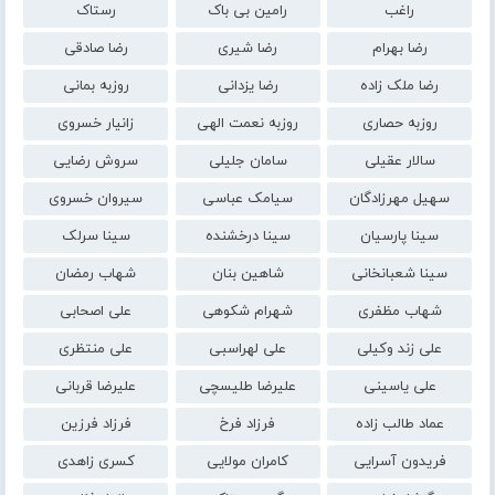
راغب
رامین بی باک
رستاک
رضا بهرام
رضا شیری
رضا صادقی
رضا ملک زاده
رضا یزدانی
روزبه بمانی
روزبه حصاری
روزبه نعمت الهی
زانیار خسروی
سالار عقیلی
سامان جلیلی
سروش رضایی
سهیل مهرزادگان
سیامک عباسی
سیروان خسروی
سینا پارسیان
سینا درخشنده
سینا سرلک
سینا شعبانخانی
شاهین بنان
شهاب رمضان
شهاب مظفری
شهرام شکوهی
علی اصحابی
علی زند وکیلی
علی لهراسبی
علی منتظری
علی یاسینی
علیرضا طلیسچی
علیرضا قربانی
عماد طالب زاده
فرزاد فرخ
فرزاد فرزین
فریدون آسرایی
کامران مولایی
کسری زاهدی