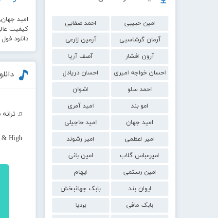
امید جهان,
امین حبیبی
احمد صفایی
کیفیت عالی 0
دانلود فول
آرمان گرشاسبی
آرمین زارعی
آرون افشار
آصف آریا
احسان خواجه امیری
احسان دریادل
دانلو
احمد سلو
اشوان
امو بند
امید آمری
♫ ترانه 
امید جهان
امید حاجیلی
t & High
امیر اعظمی
امیر رشوند
امیرعباس گلاب
امین بانی
امین رستمی
ایهام
ایوان بند
بابک جهانبخش
بابک مافی
بردیا