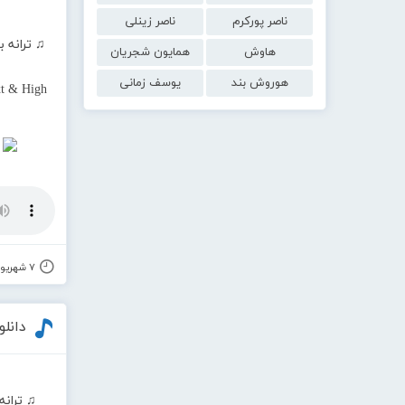
ناصر پورکرم
ناصر زینلی
♫ ترانه ب
هاوش
همایون شجریان
هوروش بند
یوسف زمانی
t & High
۷ شهریور ۱۴۰۰
دانل
♫ ترانه