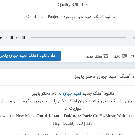
Quality 320 | 128
دانلود آهنگ امید جهان پنجره
0 نظر
آهنگ جدید
د آهنگ امید جهان دختر پاییز
دانلود آهنگ جدید
امید جهان
به نام
دختر پاییز
سیار زیبا و شنیدنی از امید جهان اهنگ دختر پاییز با بهترین کیفیت و متن از ف
موزیک ♫
ownload New Music
Omid Jahan
–
Dokhtare Paeiz
On FazMusic With Lyric
High Quality 320 | 128