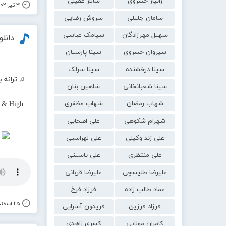
زانیار خسروی
سالار عقیلی
۳ تیر ۱۴۰۲
سامان جلیلی
سروش رضایی
سهیل مهرزادگان
سیامک عباسی
دانل
سیروان خسروی
سینا پارسیان
سینا درخشنده
سینا سرلک
♫ ترانه 
سینا شعبانخانی
شاهین بنان
شهاب رمضان
شهاب مظفری
t & High
شهرام شکوهی
علی اصحابی
علی زند وکیلی
علی لهراسبی
علی منتظری
علی یاسینی
علیرضا طلیسچی
علیرضا قربانی
عماد طالب زاده
فرزاد فرخ
۲۵ اسفند ۱۴۰۰
فرزاد فرزین
فریدون آسرایی
کامران مولایی
کسری زاهدی