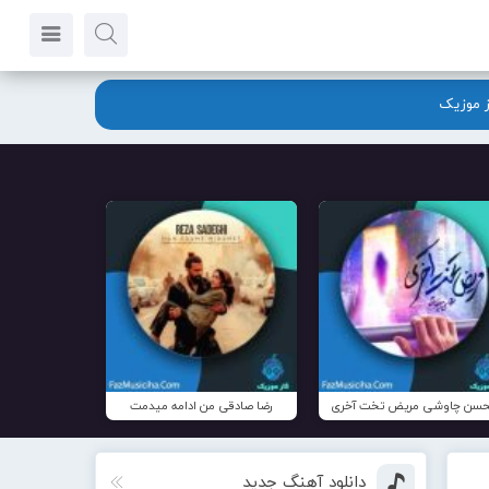
ز موزیک
سن چاوشی مریض تخت آخری
رضا صادقی من ادامه میدمت
دانلود آهنگ جدید