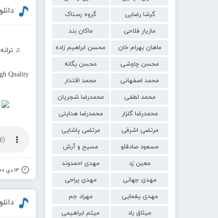
دانل
گرشا رضایی
گروه رستاک
مازیار فلاحی
ماکان بند
ماهان بهرام خان
محسن ابراهیم زاده
♫ ترانه
محسن چاوشی
محسن یگانه
gh Quality
محمد اصفهانی
محمد اقتدار
محمد لطفی
محمدرضا شجریان
محمدرضا گلزار
محمدرضا هدایتی
مرتضی اشرفی
مرتضی پاشایی
مسعود صادقلو
مسیح و آرش
معین زد
مهدی احمدوند
۱۳ دی ۱۴۰۰
مهدی جهانی
مهدی یراحی
مهدی یغمایی
مهراد جم
دانل
میثاق راد
میثم ابراهیمی