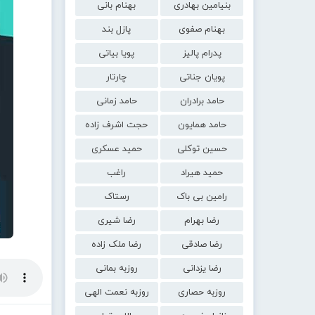
بنیامین بهادری
بهنام بانی
بهنام صفوی
پازل بند
پدرام پالیز
پویا بیاتی
پویان جناتی
چارتار
حامد برادران
حامد زمانی
حامد همایون
حجت اشرف زاده
حسین توکلی
حمید عسکری
حمید هیراد
راغب
رامین بی باک
رستاک
رضا بهرام
رضا شیری
رضا صادقی
رضا ملک زاده
رضا یزدانی
روزبه بمانی
روزبه حصاری
روزبه نعمت الهی