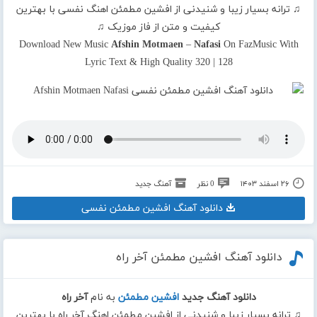
♫ ترانه بسیار زیبا و شنیدنی از افشین مطمئن اهنگ نفسی با بهترین
کیفیت و متن از فاز موزیک ♫
Download New Music
Afshin Motmaen
–
Nafasi
On FazMusic With
Lyric Text & High Quality 320 | 128
۲۶ اسفند ۱۴۰۳
0 نظر
آهنگ جدید
دانلود آهنگ افشین مطمئن نفسی
دانلود آهنگ افشین مطمئن آخر راه
دانلود آهنگ جدید
افشین مطمئن
به نام
آخر راه
♫ ترانه بسیار زیبا و شنیدنی از افشین مطمئن اهنگ آخر راه با بهترین