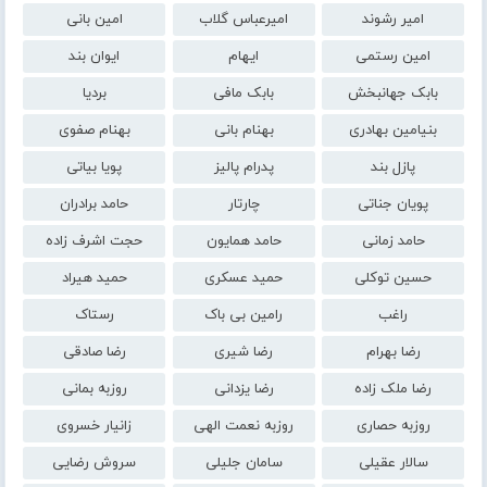
امیر رشوند
امیرعباس گلاب
امین بانی
امین رستمی
ایهام
ایوان بند
بابک جهانبخش
بابک مافی
بردیا
بنیامین بهادری
بهنام بانی
بهنام صفوی
پازل بند
پدرام پالیز
پویا بیاتی
پویان جناتی
چارتار
حامد برادران
حامد زمانی
حامد همایون
حجت اشرف زاده
حسین توکلی
حمید عسکری
حمید هیراد
راغب
رامین بی باک
رستاک
رضا بهرام
رضا شیری
رضا صادقی
رضا ملک زاده
رضا یزدانی
روزبه بمانی
روزبه حصاری
روزبه نعمت الهی
زانیار خسروی
سالار عقیلی
سامان جلیلی
سروش رضایی