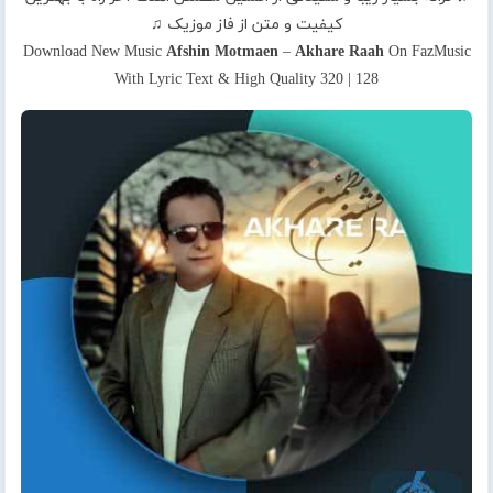
کیفیت و متن از فاز موزیک ♫
Download New Music
Afshin Motmaen
–
Akhare Raah
On FazMusic
With Lyric Text & High Quality 320 | 128