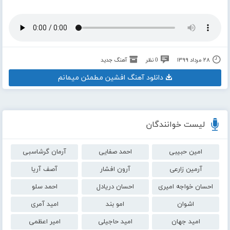
۲۸ مرداد ۱۳۹۹
0 نظر
آهنگ جدید
دانلود آهنگ افشین مطمئن میمانم
لیست خوانندگان
امین حبیبی
احمد صفایی
آرمان گرشاسبی
آرمین زارعی
آرون افشار
آصف آریا
احسان خواجه امیری
احسان دریادل
احمد سلو
اشوان
امو بند
امید آمری
امید جهان
امید حاجیلی
امیر اعظمی