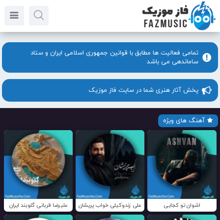
تمامی فعالیت ها مطابق با قوانین جمهوری اسلامی ایران و ستاد
ساماندهی می باشد
پخش آثار هنری شما در سایت فاز موزیک
آهنگ های ویژه
اشوان تو کجایی
علی زندوکیلی خواب پریشان
علیرضا قربانی گلوبند ایران