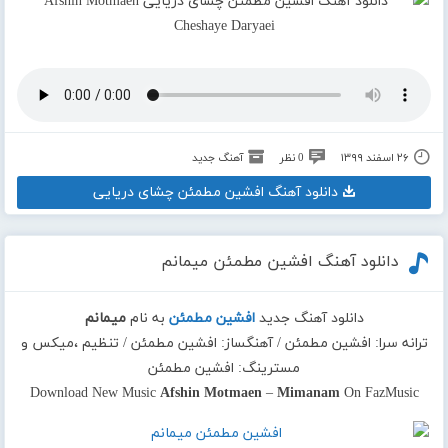
۲۶ اسفند ۱۳۹۹
0 نظر
آهنگ جدید
دانلود آهنگ افشین مطمئن چشای دریایی
دانلود آهنگ افشین مطمئن میمانم
دانلود آهنگ جدید
افشین مطمئن
به نام
میمانم
ترانه سرا: افشین مطمئن / آهنگساز: افشین مطمئن / تنظیم ،میکس و
مسترینگ: افشین مطمئن
Download New Music
Afshin Motmaen
–
Mimanam
On FazMusic