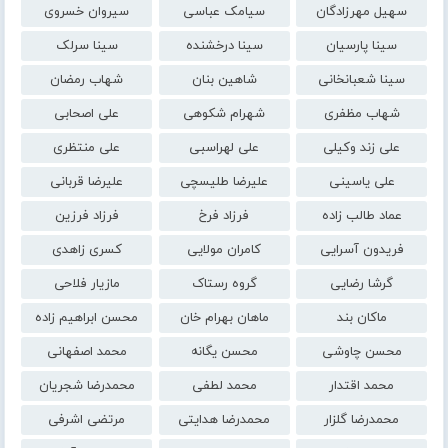
سهیل مهرزادگان
سیامک عباسی
سیروان خسروی
سینا پارسیان
سینا درخشنده
سینا سرلک
سینا شعبانخانی
شاهین بنان
شهاب رمضان
شهاب مظفری
شهرام شکوهی
علی اصحابی
علی زند وکیلی
علی لهراسبی
علی منتظری
علی یاسینی
علیرضا طلیسچی
علیرضا قربانی
عماد طالب زاده
فرزاد فرخ
فرزاد فرزین
فریدون آسرایی
کامران مولایی
کسری زاهدی
گرشا رضایی
گروه رستاک
مازیار فلاحی
ماکان بند
ماهان بهرام خان
محسن ابراهیم زاده
محسن چاوشی
محسن یگانه
محمد اصفهانی
محمد اقتدار
محمد لطفی
محمدرضا شجریان
محمدرضا گلزار
محمدرضا هدایتی
مرتضی اشرفی