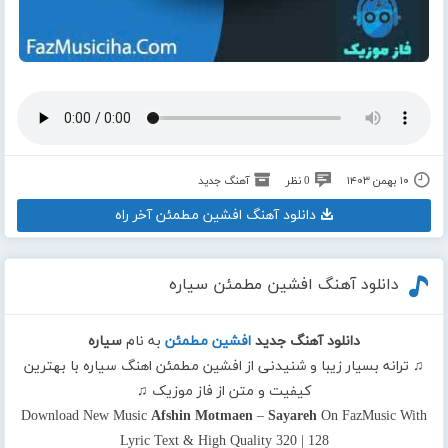
۱۰ بهمن ۱۴۰۳
0 نظر
آهنگ جدید
دانلود آهنگ افشین مطمئن آخر راه
دانلود آهنگ افشین مطمئن سیاره
دانلود آهنگ جدید
افشین مطمئن
به نام
سیاره
♫ ترانه بسیار زیبا و شنیدنی از افشین مطمئن اهنگ سیاره با بهترین
کیفیت و متن از فاز موزیک ♫
Download New Music
Afshin Motmaen
–
Sayareh
On FazMusic With
Lyric Text & High Quality 320 | 128