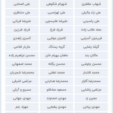
شهاب مظفری
شهرام شکوهی
علی اصحابی
علی زند وکیلی
علی لهراسبی
علی منتظری
علی یاسینی
علیرضا طلیسچی
علیرضا قربانی
عماد طالب زاده
فرزاد فرخ
فرزاد فرزین
فریدون آسرایی
کامران مولایی
کسری زاهدی
گرشا رضایی
گروه رستاک
مازیار فلاحی
ماکان بند
ماهان بهرام خان
محسن ابراهیم زاده
محسن چاوشی
محسن یگانه
محمد اصفهانی
محمد اقتدار
محمد لطفی
محمدرضا شجریان
محمدرضا گلزار
محمدرضا هدایتی
مرتضی اشرفی
مرتضی پاشایی
مسعود صادقلو
مسیح و آرش
معین زد
مهدی احمدوند
مهدی جهانی
مهدی یراحی
مهدی یغمایی
مهراد جم