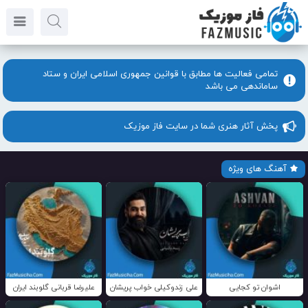
تمامی فعالیت ها مطابق با قوانین جمهوری اسلامی ایران و ستاد
ساماندهی می باشد
پخش آثار هنری شما در سایت فاز موزیک
آهنگ های ویژه
اشوان تو کجایی
علی زندوکیلی خواب پریشان
علیرضا قربانی گلوبند ایران