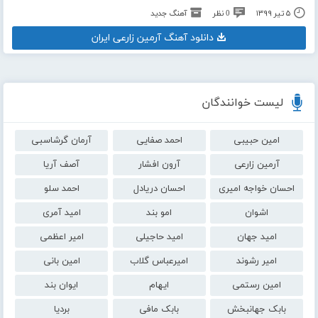
۵ تیر ۱۳۹۹
0 نظر
آهنگ جدید
دانلود آهنگ آرمین زارعی ایران
لیست خوانندگان
امین حبیبی
احمد صفایی
آرمان گرشاسبی
آرمین زارعی
آرون افشار
آصف آریا
احسان خواجه امیری
احسان دریادل
احمد سلو
اشوان
امو بند
امید آمری
امید جهان
امید حاجیلی
امیر اعظمی
امیر رشوند
امیرعباس گلاب
امین بانی
امین رستمی
ایهام
ایوان بند
بابک جهانبخش
بابک مافی
بردیا