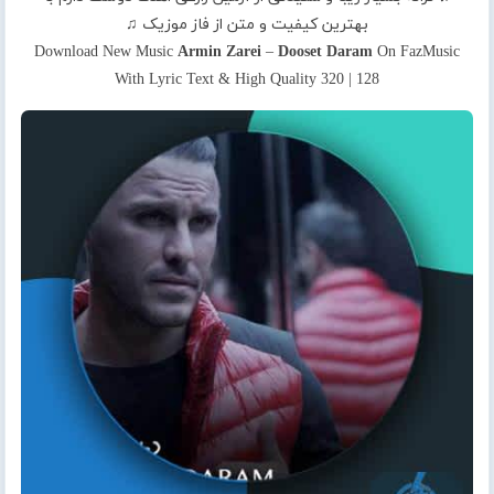
بهترین کیفیت و متن از فاز موزیک ♫
Download New Music
Armin Zarei
–
Dooset Daram
On FazMusic
With Lyric Text & High Quality 320 | 128