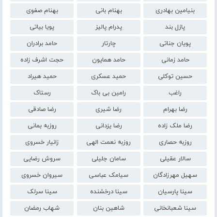
بنیامین بهادری
بهنام بانی
بهنام صفوی
پازل بند
پدرام پالیز
پویا بیاتی
پویان جناتی
چارتار
حامد برادران
حامد زمانی
حامد همایون
حجت اشرف زاده
حسین توکلی
حمید عسکری
حمید هیراد
راغب
رامین بی باک
رستاک
رضا بهرام
رضا شیری
رضا صادقی
رضا ملک زاده
رضا یزدانی
روزبه بمانی
روزبه حصاری
روزبه نعمت الهی
زانیار خسروی
سالار عقیلی
سامان جلیلی
سروش رضایی
سهیل مهرزادگان
سیامک عباسی
سیروان خسروی
سینا پارسیان
سینا درخشنده
سینا سرلک
سینا شعبانخانی
شاهین بنان
شهاب رمضان