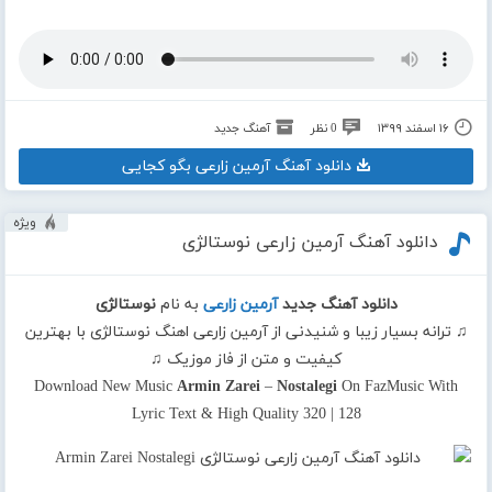
۱۶ اسفند ۱۳۹۹
0 نظر
آهنگ جدید
دانلود آهنگ آرمین زارعی بگو کجایی
ویژه
دانلود آهنگ آرمین زارعی نوستالژی
دانلود آهنگ جدید
آرمین زارعی
به نام
نوستالژی
♫ ترانه بسیار زیبا و شنیدنی از آرمین زارعی اهنگ نوستالژی با بهترین
کیفیت و متن از فاز موزیک ♫
Download New Music
Armin Zarei
–
Nostalegi
On FazMusic With
Lyric Text & High Quality 320 | 128