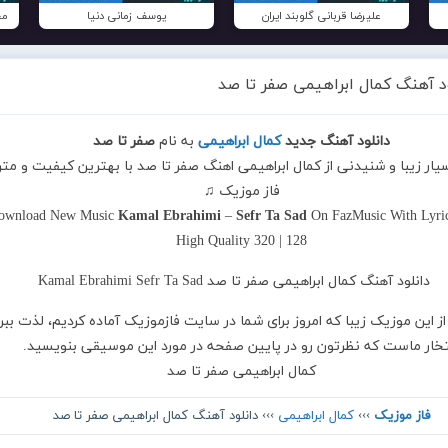
علیرضا قربانی گلوبند ایران
یوسف زمانی دنیا
مح
ود آهنگ کمال ابراهیمی صفر تا صد
دانلود آهنگ جدید
کمال ابراهیمی
به نام
صفر تا صد
سیار زیبا و شنیدنی از کمال ابراهیمی اهنگ صفر تا صد با بهترین کیفیت و متن
فاز موزیک ♫
ownload New Music
Kamal Ebrahimi
–
Sefr Ta Sad
On FazMusic With Lyri
High Quality 320 | 128
از این موزیک زیبا که امروز برای شما در سایت فازموزیک آماده کردیم، لذت ببر
تخار ماست که نظرتون رو در پایین صفحه در مورد این موسیقی بنویسید.
کمال ابراهیمی صفر تا صد
فاز موزیک
›››
کمال ابراهیمی
››› دانلود آهنگ کمال ابراهیمی صفر تا صد