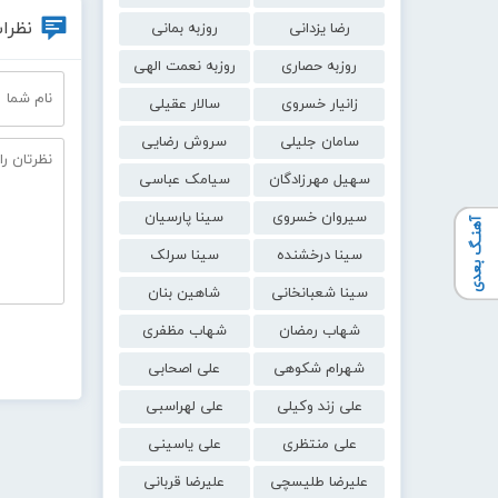
نظرات
رضا یزدانی
روزبه بمانی
روزبه حصاری
روزبه نعمت الهی
زانیار خسروی
سالار عقیلی
سامان جلیلی
سروش رضایی
سهیل مهرزادگان
سیامک عباسی
سیروان خسروی
سینا پارسیان
آهنـگ بعدی
سینا درخشنده
سینا سرلک
سینا شعبانخانی
شاهین بنان
شهاب رمضان
شهاب مظفری
شهرام شکوهی
علی اصحابی
علی زند وکیلی
علی لهراسبی
علی منتظری
علی یاسینی
علیرضا طلیسچی
علیرضا قربانی