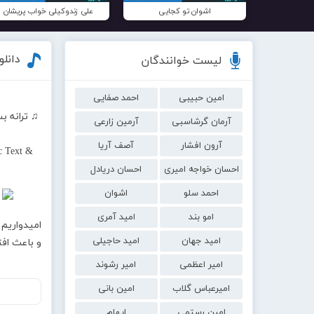
اشوان تو کجایی
علی زندوکیلی خواب پریشان
دانل
لیست خوانندگان
امین حبیبی
احمد صفایی
♫ ترانه ب
آرمان گرشاسبی
آرمین زارعی
آرون افشار
آصف آریا
c Text &
احسان خواجه امیری
احسان دریادل
احمد سلو
اشوان
امو بند
امید آمری
امیدواریم 
امید جهان
امید حاجیلی
و باعث اف
امیر اعظمی
امیر رشوند
امیرعباس گلاب
امین بانی
امین رستمی
ایهام