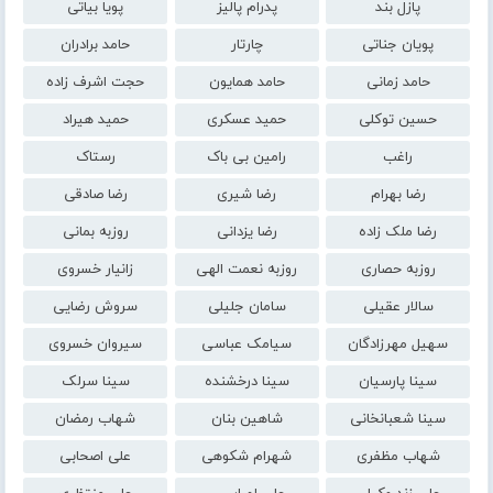
پازل بند
پدرام پالیز
پویا بیاتی
پویان جناتی
چارتار
حامد برادران
حامد زمانی
حامد همایون
حجت اشرف زاده
حسین توکلی
حمید عسکری
حمید هیراد
راغب
رامین بی باک
رستاک
رضا بهرام
رضا شیری
رضا صادقی
رضا ملک زاده
رضا یزدانی
روزبه بمانی
روزبه حصاری
روزبه نعمت الهی
زانیار خسروی
سالار عقیلی
سامان جلیلی
سروش رضایی
سهیل مهرزادگان
سیامک عباسی
سیروان خسروی
سینا پارسیان
سینا درخشنده
سینا سرلک
سینا شعبانخانی
شاهین بنان
شهاب رمضان
شهاب مظفری
شهرام شکوهی
علی اصحابی