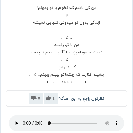
من کی باشم که نخوام با تو بمونم/
...♫♩
زندگی بدون تو میدونی تنهایی نمیشه
...♫♩
من با تو رفیقم
دست حسودامون اصلأ آتو نمیدم نمیدمم
...♫♩
کار من اینِ
بشینم کنارت که چشماتو ببینم ببینم...♫♩
●—♩—♪♫♫♪—♩—●
نظرتون راجع به این آهنگ؟
1
0