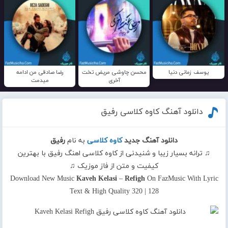
یوسف زمانی دنیا
محسن چاوشی مریض تخت
رضا صادقی من ادامه
آخری
میدمت
دانلود آهنگ کاوه کلاسی رفیق
دانلود آهنگ جدید
کاوه کلاسی
به نام
رفیق
♫ ترانه بسیار زیبا و شنیدنی از کاوه کلاسی اهنگ رفیق با بهترین
کیفیت و متن از فاز موزیک ♫
Download New Music
Kaveh Kelasi
–
Refigh
On FazMusic With Lyric
Text & High Quality 320 | 128