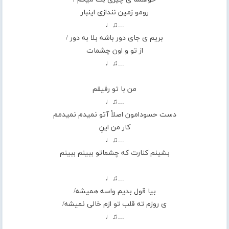
رومو زمین نندازی اینبار
...♫♩
بریم ی جای دور باشه بلا به دور /
از تو و اون چشمات
...♫♩
من با تو رفیقم
...♫♩
دست حسودامون اصلأ آتو نمیدم نمیدمم
کار من اینِ
...♫♩
بشینم کنارت که چشماتو ببینم ببینم
...♫♩
بیا قول بدیم واسه همیشه/
ی روزم ته قلب تو ازم خالی نمیشه/
...♫♩