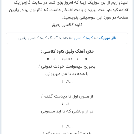
امیدواریم از این موزیک زیبا که امروز برای شما در سایت فازموزیک
آماده کردیم، لذت ببرید و باعث افتخار ماست که نظرتون رو در پایین
صفحه در مورد این موسیقی بنویسید.
کاوه کلاسی رفیق
فاز موزیک
›››
کاوه کلاسی
››› دانلود آهنگ کاوه کلاسی رفیق
متن آهنگ رفیق کاوه کلاسی :
●—♩—♪♫♫♪—♩—●
یجوری میخوامت خودت ندونی /
با همه بد با من مهربونی
...♫♩
از همون اول تا دیدمت گفتم /
...♫♩
تو از اوناشی که تا ابد میمونی
...♫♩
خواهشاً ی چیزی بت میگم /