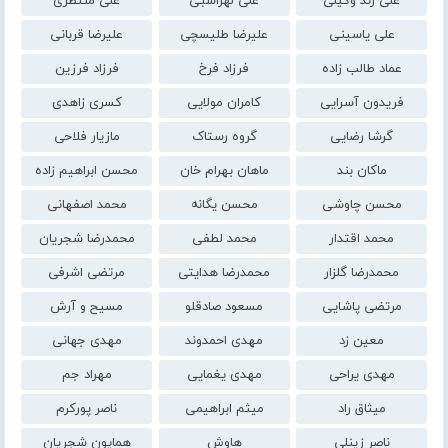
علی زند وکیلی
علی لهراسبی
علی منتظری
علی یاسینی
علیرضا طلیسچی
علیرضا قربانی
عماد طالب زاده
فرزاد فرخ
فرزاد فرزین
فریدون آسرایی
کامران مولایی
کسری زاهدی
گرشا رضایی
گروه رستاک
مازیار فلاحی
ماکان بند
ماهان بهرام خان
محسن ابراهیم زاده
محسن چاوشی
محسن یگانه
محمد اصفهانی
محمد اقتدار
محمد لطفی
محمدرضا شجریان
محمدرضا گلزار
محمدرضا هدایتی
مرتضی اشرفی
مرتضی پاشایی
مسعود صادقلو
مسیح و آرش
معین زد
مهدی احمدوند
مهدی جهانی
مهدی یراحی
مهدی یغمایی
مهراد جم
میثاق راد
میثم ابراهیمی
ناصر پورکرم
ناصر زینلی
هاوش
همایون شجریان