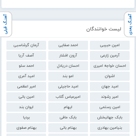
آهنـگ بعدی
آهنـگ قبلی
لیست خوانندگان
امین حبیبی
احمد صفایی
آرمان گرشاسبی
آرمین زارعی
آرون افشار
آصف آریا
احسان خواجه امیری
احسان دریادل
احمد سلو
اشوان
امو بند
امید آمری
امید جهان
امید حاجیلی
امیر اعظمی
امیر رشوند
امیرعباس گلاب
امین بانی
امین رستمی
ایهام
ایوان بند
بابک جهانبخش
بابک مافی
بردیا
بنیامین بهادری
بهنام بانی
بهنام صفوی