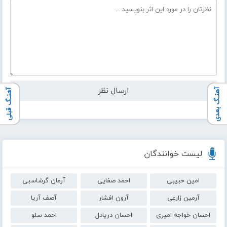
آهنـگ بعدی
آهنـگ قبلی
لیست خوانندگان
امین حبیبی
احمد صفایی
آرمان گرشاسبی
آرمین زارعی
آرون افشار
آصف آریا
احسان خواجه امیری
احسان دریادل
احمد سلو