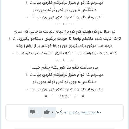
میدونم که توام هنوز فراموشم نکردی بیا...♫♩
دلتنگتم به جون تو نمی تونم بدون تو
نمی ره از جلو چشام چشمای مهربون تو...♫♩
«—♩—»
تو اصلا لج کن راهتو کج کن باز میام دنبالت هرجایی که میری
تا که ثابت شده عاشقم واقعا تا خودت برگردی دستامو بگیری...♫♩
مردم هی میگن برنمیگردی این روزها گوشم پر از زخم زبونه
اما میدونم تو مرامت نیست که بذاری عاشقت تنها بمونه...♫♩
«—♩—»
بی معرفت نشو بیا کور بشه چشم خیلیا
میدونم که توام هنوز فراموشم نکردی بیا...♫♩
دلتنگتم به جون تو نمی تونم بدون تو
نمی ره از جلو چشام چشمای مهربون تو...♫♩
●—♩—♪♫♫♪—♩—●
نظرتون راجع به این آهنگ؟
3
1