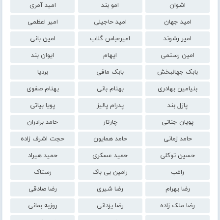
اشوان
امو بند
امید آمری
امید جهان
امید حاجیلی
امیر اعظمی
امیر رشوند
امیرعباس گلاب
امین بانی
امین رستمی
ایهام
ایوان بند
بابک جهانبخش
بابک مافی
بردیا
بنیامین بهادری
بهنام بانی
بهنام صفوی
پازل بند
پدرام پالیز
پویا بیاتی
پویان جناتی
چارتار
حامد برادران
حامد زمانی
حامد همایون
حجت اشرف زاده
حسین توکلی
حمید عسکری
حمید هیراد
راغب
رامین بی باک
رستاک
رضا بهرام
رضا شیری
رضا صادقی
رضا ملک زاده
رضا یزدانی
روزبه بمانی