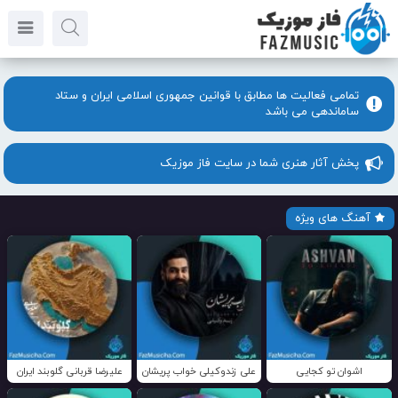
تمامی فعالیت ها مطابق با قوانین جمهوری اسلامی ایران و ستاد
ساماندهی می باشد
پخش آثار هنری شما در سایت فاز موزیک
آهنگ های ویژه
اشوان تو کجایی
علی زندوکیلی خواب پریشان
علیرضا قربانی گلوبند ایران