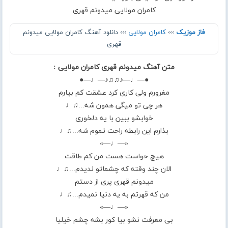
کامران مولایی میدونم قهری
فاز موزیک
›››
کامران مولایی
››› دانلود آهنگ کامران مولایی میدونم
قهری
متن آهنگ میدونم قهری کامران مولایی :
●—♩—♪♫♫♪—♩—●
مغرورم ولی کاری کرد عشقت کم بیارم
هر چی تو میگی همون شه...♫♩
خوابشو ببین با یه دلخوری
بذارم این رابطه راحت تموم شه...♫♩
«—♩—»
هیچ حواست هست من کم طاقت
الان چند وقته که چشماتو ندیدم...♫♩
میدونم قهری پری از دستم
من که قهرتم به یه دنیا نمیدم...♫♩
«—♩—»
بی معرفت نشو بیا کور بشه چشم خیلیا