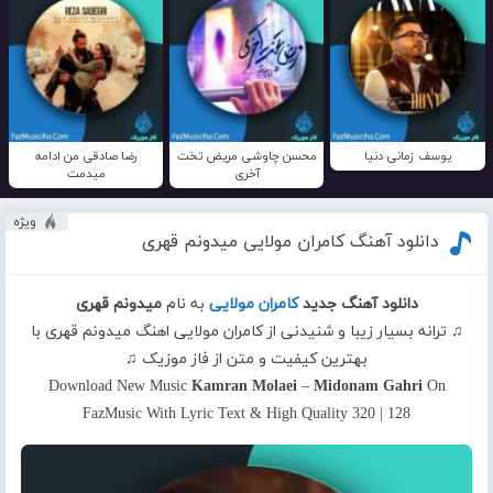
یوسف زمانی دنیا
محسن چاوشی مریض تخت
رضا صادقی من ادامه
آخری
میدمت
ویژه
دانلود آهنگ کامران مولایی میدونم قهری
دانلود آهنگ جدید
کامران مولایی
به نام
میدونم قهری
♫ ترانه بسیار زیبا و شنیدنی از کامران مولایی اهنگ میدونم قهری با
بهترین کیفیت و متن از فاز موزیک ♫
Download New Music
Kamran Molaei
–
Midonam Gahri
On
FazMusic With Lyric Text & High Quality 320 | 128