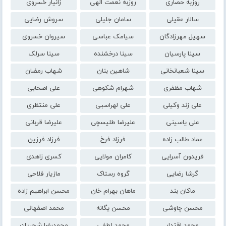
روزبه حصاری
روزبه نعمت الهی
زانیار خسروی
سالار عقیلی
سامان جلیلی
سروش رضایی
سهیل مهرزادگان
سیامک عباسی
سیروان خسروی
سینا پارسیان
سینا درخشنده
سینا سرلک
سینا شعبانخانی
شاهین بنان
شهاب رمضان
شهاب مظفری
شهرام شکوهی
علی اصحابی
علی زند وکیلی
علی لهراسبی
علی منتظری
علی یاسینی
علیرضا طلیسچی
علیرضا قربانی
عماد طالب زاده
فرزاد فرخ
فرزاد فرزین
فریدون آسرایی
کامران مولایی
کسری زاهدی
گرشا رضایی
گروه رستاک
مازیار فلاحی
ماکان بند
ماهان بهرام خان
محسن ابراهیم زاده
محسن چاوشی
محسن یگانه
محمد اصفهانی
محمد اقتدار
محمد لطفی
محمدرضا شجریان