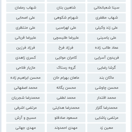
سینا شعبانخانی
شاهین بنان
شهاب رمضان
شهاب مظفری
شهرام شکوهی
علی اصحابی
علی زند وکیلی
علی لهراسبی
علی منتظری
علی یاسینی
علیرضا طلیسچی
علیرضا قربانی
عماد طالب زاده
فرزاد فرخ
فرزاد فرزین
فریدون آسرایی
کامران مولایی
کسری زاهدی
گرشا رضایی
گروه رستاک
مازیار فلاحی
ماکان بند
ماهان بهرام خان
محسن ابراهیم زاده
محسن چاوشی
محسن یگانه
محمد اصفهانی
محمد اقتدار
محمد لطفی
محمدرضا شجریان
محمدرضا گلزار
محمدرضا هدایتی
مرتضی اشرفی
مرتضی پاشایی
مسعود صادقلو
مسیح و آرش
معین زد
مهدی احمدوند
مهدی جهانی