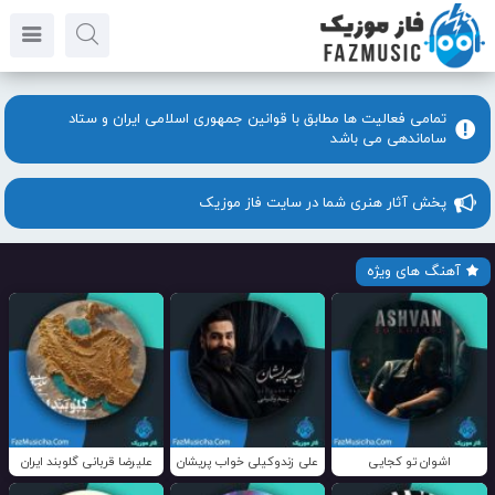
تمامی فعالیت ها مطابق با قوانین جمهوری اسلامی ایران و ستاد
ساماندهی می باشد
پخش آثار هنری شما در سایت فاز موزیک
آهنگ های ویژه
اشوان تو کجایی
علی زندوکیلی خواب پریشان
علیرضا قربانی گلوبند ایران