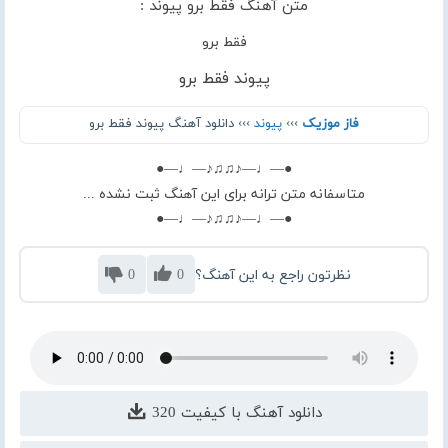
متن آهنگ فقط برو پیوند :
فقط برو
پیوند فقط برو
فاز موزیک
›››
پیوند
››› دانلود آهنگ پیوند فقط برو
●—♩—♪♫♫♪—♩—●
متاسفانه متن ترانه برای این آهنگ ثبت نشده ...
●—♩—♪♫♫♪—♩—●
نظرتون راجع به این آهنگ؟
0
0
دانلود آهنگ با کیفیت 320