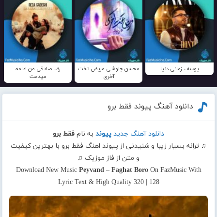
یوسف زمانی دنیا
محسن چاوشی مریض تخت
رضا صادقی من ادامه
آخری
میدمت
دانلود آهنگ پیوند فقط برو
دانلود آهنگ جدید
پیوند
به نام
فقط برو
♫ ترانه بسیار زیبا و شنیدنی از پیوند اهنگ فقط برو با بهترین کیفیت
و متن از فاز موزیک ♫
Download New Music
Peyvand
–
Faghat Boro
On FazMusic With
Lyric Text & High Quality 320 | 128