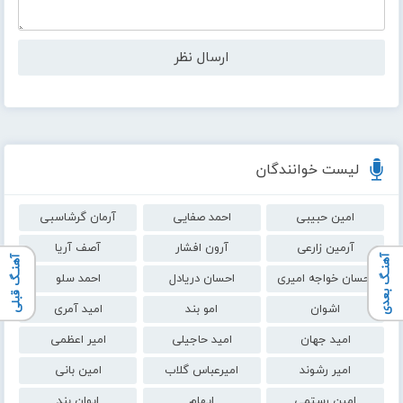
لیست خوانندگان
امین حبیبی
احمد صفایی
آرمان گرشاسبی
آرمین زارعی
آرون افشار
آصف آریا
آهنـگ بعدی
آهنـگ قبلی
احسان خواجه امیری
احسان دریادل
احمد سلو
اشوان
امو بند
امید آمری
امید جهان
امید حاجیلی
امیر اعظمی
امیر رشوند
امیرعباس گلاب
امین بانی
امین رستمی
ایهام
ایوان بند