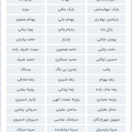
بابک جهانبخش
بابک مافی
بردیا
بنیامین بهادری
بهنام بانی
بهنام صفوی
پازل بند
پدرام پالیز
پویا بیاتی
پویان جناتی
چارتار
حامد برادران
حامد زمانی
حامد همایون
حجت اشرف زاده
حسین توکلی
حمید عسکری
حمید هیراد
راغب
رامین بی باک
رستاک
رضا بهرام
رضا شیری
رضا صادقی
رضا ملک زاده
رضا یزدانی
روزبه بمانی
روزبه حصاری
روزبه نعمت الهی
زانیار خسروی
سالار عقیلی
سامان جلیلی
سروش رضایی
سهیل مهرزادگان
سیامک عباسی
سیروان خسروی
سینا پارسیان
سینا درخشنده
سینا سرلک