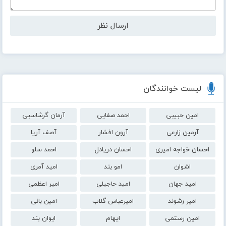
لیست خوانندگان
امین حبیبی
احمد صفایی
آرمان گرشاسبی
آرمین زارعی
آرون افشار
آصف آریا
احسان خواجه امیری
احسان دریادل
احمد سلو
اشوان
امو بند
امید آمری
امید جهان
امید حاجیلی
امیر اعظمی
امیر رشوند
امیرعباس گلاب
امین بانی
امین رستمی
ایهام
ایوان بند