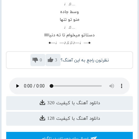
...♫♩
وسط جاده
منو تو تنها
...♫♩
دستاتو میخوام تا ته دنیااااا
●—♩—♪♫♫♪—♩—●
نظرتون راجع به این آهنگ؟
3
0
دانلود آهنگ با کیفیت 320
دانلود آهنگ با کیفیت 128
ارسال برای دوستان در تلگرام