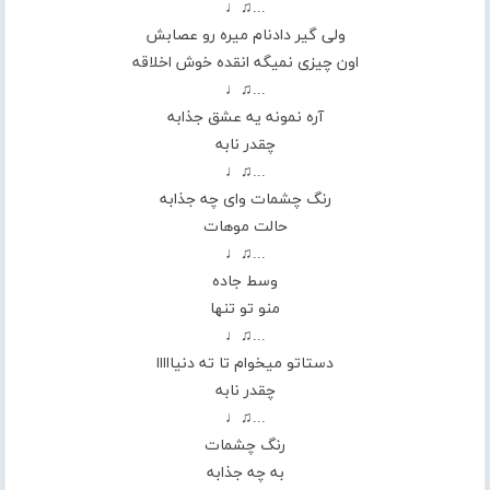
...♫♩
ولی گیر دادنام میره رو عصابش
اون چیزی نمیگه انقده خوش اخلاقه
...♫♩
آره نمونه یه عشق جذابه
چقدر نابه
...♫♩
رنگ چشمات وای چه جذابه
حالت موهات
...♫♩
وسط جاده
منو تو تنها
...♫♩
دستاتو میخوام تا ته دنیااااا
چقدر نابه
...♫♩
رنگ چشمات
به چه جذابه