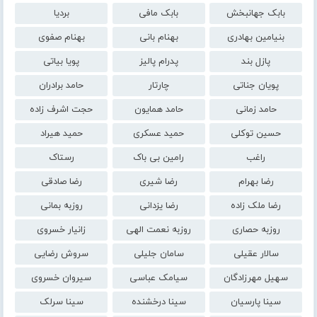
بابک جهانبخش
بابک مافی
بردیا
بنیامین بهادری
بهنام بانی
بهنام صفوی
پازل بند
پدرام پالیز
پویا بیاتی
پویان جناتی
چارتار
حامد برادران
حامد زمانی
حامد همایون
حجت اشرف زاده
حسین توکلی
حمید عسکری
حمید هیراد
راغب
رامین بی باک
رستاک
رضا بهرام
رضا شیری
رضا صادقی
رضا ملک زاده
رضا یزدانی
روزبه بمانی
روزبه حصاری
روزبه نعمت الهی
زانیار خسروی
سالار عقیلی
سامان جلیلی
سروش رضایی
سهیل مهرزادگان
سیامک عباسی
سیروان خسروی
سینا پارسیان
سینا درخشنده
سینا سرلک