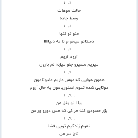
...♫♩
حالت موهات
وسط جاده
...♫♩
منو تو تنها
دستاتو میخوام تا ته دنیااااا
...♫♩
آروم آروم
میریم مسیرو جلو میزنه نم بارون
...♫♩
همون هوایی که دوس داریم مادوتامون
دوتایی شده تموم استوریامون یه حال آروم
...♫♩
بیااا تو بغل من
بزار حسودی کنه هر کی که هس دورو ور من
...♫♩
تموم زندگیم تویی فقط
تاج سر من