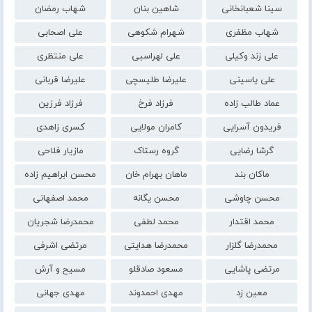
سینا شعبانخانی
شاهین بنان
شهاب رمضان
شهاب مظفری
شهرام شکوهی
علی اصحابی
علی زند وکیلی
علی لهراسبی
علی منتظری
علی یاسینی
علیرضا طلیسچی
علیرضا قربانی
عماد طالب زاده
فرزاد فرخ
فرزاد فرزین
فریدون آسرایی
کامران مولایی
کسری زاهدی
گرشا رضایی
گروه رستاک
مازیار فلاحی
ماکان بند
ماهان بهرام خان
محسن ابراهیم زاده
محسن چاوشی
محسن یگانه
محمد اصفهانی
محمد اقتدار
محمد لطفی
محمدرضا شجریان
محمدرضا گلزار
محمدرضا هدایتی
مرتضی اشرفی
مرتضی پاشایی
مسعود صادقلو
مسیح و آرش
معین زد
مهدی احمدوند
مهدی جهانی