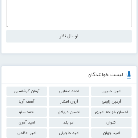
لیست خوانندگان
امین حبیبی
احمد صفایی
آرمان گرشاسبی
آرمین زارعی
آرون افشار
آصف آریا
احسان خواجه امیری
احسان دریادل
احمد سلو
اشوان
امو بند
امید آمری
امید جهان
امید حاجیلی
امیر اعظمی