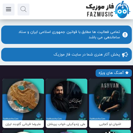
تمامی فعالیت ها مطابق با قوانین جمهوری اسلامی ایران و ستاد
ساماندهی می باشد
پخش آثار هنری شما در سایت فاز موزیک
آهنگ های ویژه
اشوان تو کجایی
علی زندوکیلی خواب پریشان
علیرضا قربانی گلوبند ایران