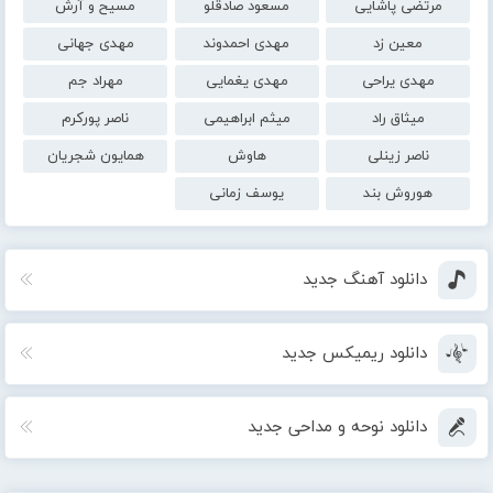
مرتضی پاشایی
مسعود صادقلو
مسیح و آرش
معین زد
مهدی احمدوند
مهدی جهانی
مهدی یراحی
مهدی یغمایی
مهراد جم
میثاق راد
میثم ابراهیمی
ناصر پورکرم
ناصر زینلی
هاوش
همایون شجریان
هوروش بند
یوسف زمانی
دانلود آهنگ جدید
دانلود ریمیکس جدید
دانلود نوحه و مداحی جدید