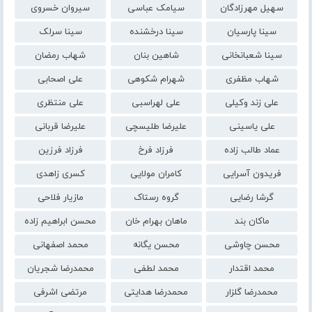
سهیل مهرزادگان
سیامک عباسی
سیروان خسروی
سینا پارسیان
سینا درخشنده
سینا سرلک
سینا شعبانخانی
شاهین بنان
شهاب رمضان
شهاب مظفری
شهرام شکوهی
علی اصحابی
علی زند وکیلی
علی لهراسبی
علی منتظری
علی یاسینی
علیرضا طلیسچی
علیرضا قربانی
عماد طالب زاده
فرزاد فرخ
فرزاد فرزین
فریدون آسرایی
کامران مولایی
کسری زاهدی
گرشا رضایی
گروه رستاک
مازیار فلاحی
ماکان بند
ماهان بهرام خان
محسن ابراهیم زاده
محسن چاوشی
محسن یگانه
محمد اصفهانی
محمد اقتدار
محمد لطفی
محمدرضا شجریان
محمدرضا گلزار
محمدرضا هدایتی
مرتضی اشرفی