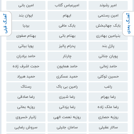
امیر رشوند
امیرعباس گلاب
امین بانی
امین رستمی
ایهام
ایوان بند
آهنـگ بعدی
آهنـگ قبلی
بابک جهانبخش
بابک مافی
بردیا
بنیامین بهادری
بهنام بانی
بهنام صفوی
پازل بند
پدرام پالیز
پویا بیاتی
پویان جناتی
چارتار
حامد برادران
حامد زمانی
حامد همایون
حجت اشرف زاده
حسین توکلی
حمید عسکری
حمید هیراد
راغب
رامین بی باک
رستاک
رضا بهرام
رضا شیری
رضا صادقی
رضا ملک زاده
رضا یزدانی
روزبه بمانی
روزبه حصاری
روزبه نعمت الهی
زانیار خسروی
سالار عقیلی
سامان جلیلی
سروش رضایی