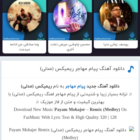
یوسف زمانی دنیا
محسن چاوشی مریض تخت
رضا صادقی من ادامه
آخری
میدمت
دانلود آهنگ پیام مهاجر ریمیکس (مدلی)
دانلود آهنگ جدید
پیام مهاجر
به نام
ریمیکس (مدلی)
♫ ترانه بسیار زیبا و شنیدنی از پیام مهاجر اهنگ ریمیکس (مدلی) با
بهترین کیفیت و متن از فاز موزیک ♫
Download New Music
Payam Mohajer
–
Remix (Medley)
On
FazMusic With Lyric Text & High Quality 320 | 128