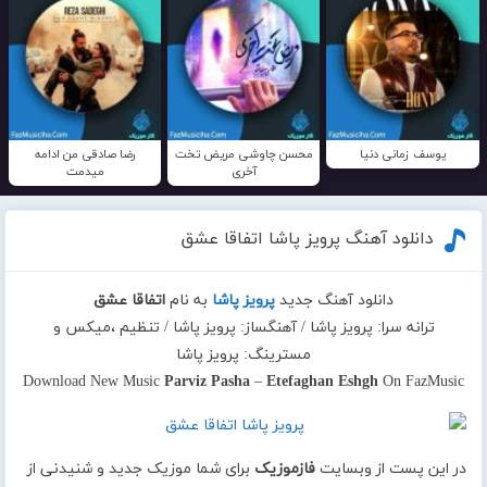
یوسف زمانی دنیا
محسن چاوشی مریض تخت
رضا صادقی من ادامه
آخری
میدمت
دانلود آهنگ پرویز پاشا اتفاقا عشق
دانلود آهنگ جدید
پرویز پاشا
به نام
اتفاقا عشق
ترانه سرا: پرویز پاشا / آهنگساز: پرویز پاشا / تنظیم ،میکس و
مسترینگ: پرویز پاشا
Download New Music
Parviz Pasha
–
Etefaghan Eshgh
On FazMusic
در این پست از وبسایت
فازموزیک
برای شما موزیک جدید و شنیدنی از