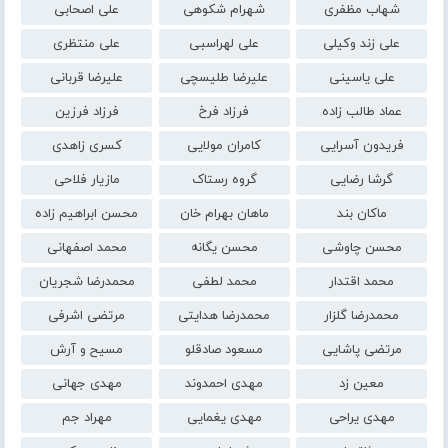
شهاب مظفری
شهرام شکوهی
علی اصحابی
علی زند وکیلی
علی لهراسبی
علی منتظری
علی یاسینی
علیرضا طلیسچی
علیرضا قربانی
عماد طالب زاده
فرزاد فرخ
فرزاد فرزین
فریدون آسرایی
کامران مولایی
کسری زاهدی
گرشا رضایی
گروه رستاک
مازیار فلاحی
ماکان بند
ماهان بهرام خان
محسن ابراهیم زاده
محسن چاوشی
محسن یگانه
محمد اصفهانی
محمد اقتدار
محمد لطفی
محمدرضا شجریان
محمدرضا گلزار
محمدرضا هدایتی
مرتضی اشرفی
مرتضی پاشایی
مسعود صادقلو
مسیح و آرش
معین زد
مهدی احمدوند
مهدی جهانی
مهدی یراحی
مهدی یغمایی
مهراد جم