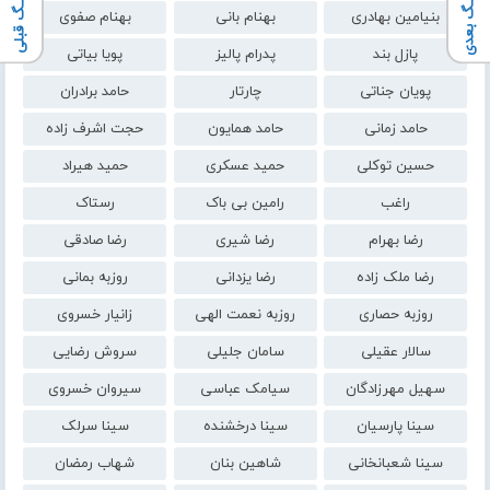
آهنـگ بعدی
آهنـگ قبلی
بنیامین بهادری
بهنام بانی
بهنام صفوی
پازل بند
پدرام پالیز
پویا بیاتی
پویان جناتی
چارتار
حامد برادران
حامد زمانی
حامد همایون
حجت اشرف زاده
حسین توکلی
حمید عسکری
حمید هیراد
راغب
رامین بی باک
رستاک
رضا بهرام
رضا شیری
رضا صادقی
رضا ملک زاده
رضا یزدانی
روزبه بمانی
روزبه حصاری
روزبه نعمت الهی
زانیار خسروی
سالار عقیلی
سامان جلیلی
سروش رضایی
سهیل مهرزادگان
سیامک عباسی
سیروان خسروی
سینا پارسیان
سینا درخشنده
سینا سرلک
سینا شعبانخانی
شاهین بنان
شهاب رمضان