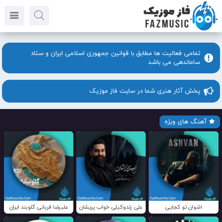
تمامی فعالیت ها مطابق با قوانین جمهوری اسلامی ایران و ستاد
ساماندهی می باشد
پخش آثار هنری شما در سایت فاز موزیک
آهنگ های ویژه
اشوان تو کجایی
علی زندوکیلی خواب پریشان
علیرضا قربانی گلوبند ایران