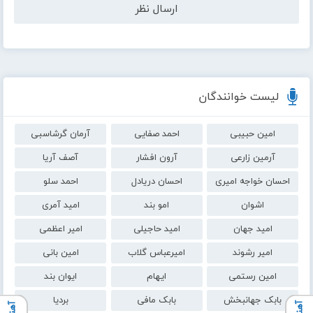
لیست خوانندگان
امین حبیبی
احمد صفایی
آرمان گرشاسبی
آرمین زارعی
آرون افشار
آصف آریا
احسان خواجه امیری
احسان دریادل
احمد سلو
اشوان
امو بند
امید آمری
امید جهان
امید حاجیلی
امیر اعظمی
امیر رشوند
امیرعباس گلاب
امین بانی
امین رستمی
ایهام
ایوان بند
بابک جهانبخش
بابک مافی
بردیا